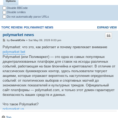
Options
Disable BBCode
Disable smilies
Do not automatically parse URLs
TOPIC REVIEW: POLYMARKET NEWS
EXPAND VIEW
polymarket news
by
GeraldCrile
» Sat May 09, 2026 9:03 pm
Polymarket: что это, как работает и почему привлекает внимание
polymarket bet
Polymarket (или Полимаркет) — это одна из самых популярных
децентрализованных платформ для ставок на исходы различных
событий, работающая на базе блокчейна и криптовалют. В отличие от
классических букмекерских контор, здесь пользователи торгуют
акциями, которые отражают вероятность наступления определённых
событий: от политических выборов и спортивных матчей до
экономических показателей и культурных трендов. Официальный
сайт платформы — polymarket.com, и только этот домен гарантирует
безопасность ваших средств и данных.
Что такое Polymarket?
polymarket us
Polymarket — это рынок предсказаний, где цена акции (от 0 до 1)
Top