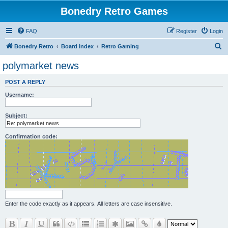
Bonedry Retro Games
FAQ
Register
Login
S
Bonedry Retro
Board index
Retro Gaming
e
polymarket news
a
POST A REPLY
r
Username:
c
h
Subject:
Confirmation code:
Enter the code exactly as it appears. All letters are case insensitive.