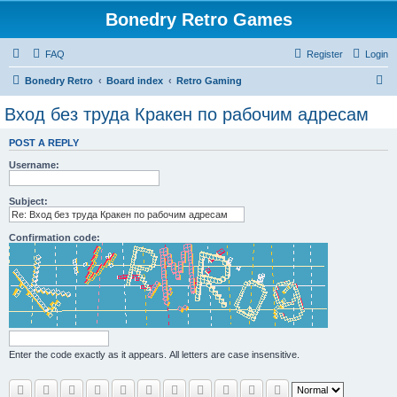
Bonedry Retro Games
FAQ
Register
Login
S
Bonedry Retro
Board index
Retro Gaming
e
Вход без труда Кракен по рабочим адресам
a
POST A REPLY
r
Username:
c
h
Subject:
Confirmation code:
Enter the code exactly as it appears. All letters are case insensitive.