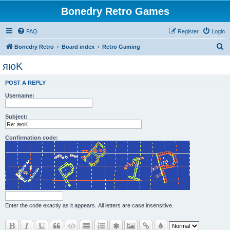
Bonedry Retro Games
FAQ
Register
Login
S
Bonedry Retro
Board index
Retro Gaming
e
яюK
a
POST A REPLY
r
Username:
c
h
Subject:
Confirmation code:
Enter the code exactly as it appears. All letters are case insensitive.