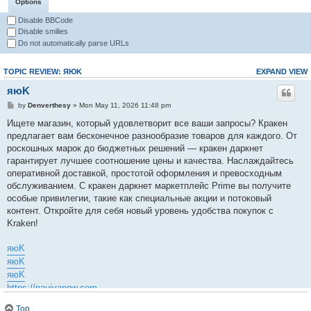
Options
Disable BBCode
Disable smilies
Do not automatically parse URLs
TOPIC REVIEW: ЯЮK
EXPAND VIEW
яюK
by
Denverthesy
» Mon May 11, 2026 11:48 pm
Ищете магазин, который удовлетворит все ваши запросы? Кракен
предлагает вам бесконечное разнообразие товаров для каждого. От
роскошных марок до бюджетных решений — кракен даркнет
гарантирует лучшее соотношение цены и качества. Наслаждайтесь
оперативной доставкой, простотой оформления и превосходным
обслуживанием. С кракен даркнет маркетплейс Prime вы получите
особые привилегии, такие как специальные акции и потоковый
контент. Откройте для себя новый уровень удобства покупок с
Kraken!
яюK
яюK
яюK
https://nauivanow.com
Top