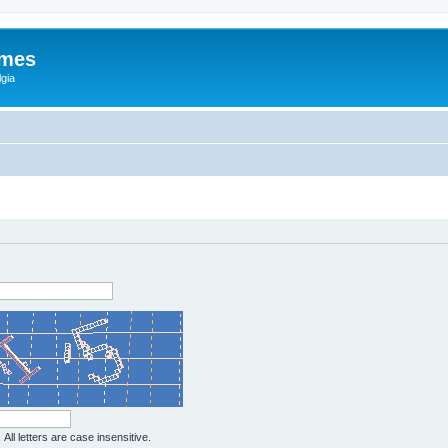
ames
gia
All letters are case insensitive.