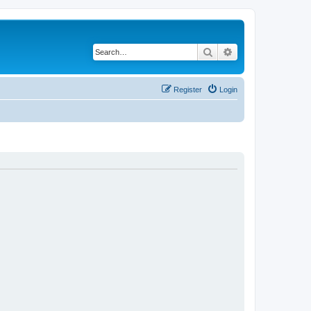
Search
Advanced search
Register
Login