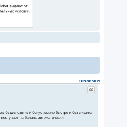
EXPAND VIEW
ать бездепозитный бонус казино быстро и без лишних
 поступает на баланс автоматически.