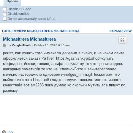
Options
Disable BBCode
Disable smilies
Do not automatically parse URLs
TOPIC REVIEW: MICHAELTRERA MICHAELTRERA
EXPAND VIEW
Michaeltrera Michaeltrera
by
VaughnThuth
» Fri May 15, 2026 6:46 am
ребят, как узнать того чимакала добавил в скайп, и на каком сайте
оформляется заказ? <a href=https://gashishkypit.shop>купить
мефедрон, бошки, гашиш, альфа-пвп</a> ну то что ценники здесь
шикарные заметил!и то что на "главной"-это и заинтересовало
меня,но насторажило одновременно!ges_hmm.gifПосмотрим,что
выйдет из-этого.Пока всё гладко!получил посыль.мхе отличного
качества!а вот ам2233 пока думаю ко скольки мутить.все пишут по
разному.
Top