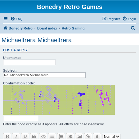
Bonedry Retro Games
FAQ
Register
Login
S
Bonedry Retro
Board index
Retro Gaming
e
Michaeltrera Michaeltrera
a
POST A REPLY
r
Username:
c
h
Subject:
Confirmation code:
Enter the code exactly as it appears. All letters are case insensitive.