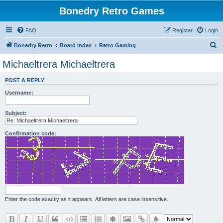
Bonedry Retro Games
FAQ
Register
Login
S
Bonedry Retro
Board index
Retro Gaming
e
Michaeltrera Michaeltrera
a
POST A REPLY
r
Username:
c
h
Subject:
Confirmation code:
Enter the code exactly as it appears. All letters are case insensitive.