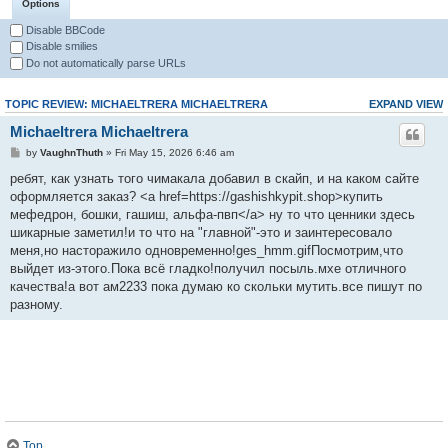
Options
Disable BBCode
Disable smilies
Do not automatically parse URLs
TOPIC REVIEW: MICHAELTRERA MICHAELTRERA
EXPAND VIEW
Michaeltrera Michaeltrera
by
VaughnThuth
» Fri May 15, 2026 6:46 am
ребят, как узнать того чимакала добавил в скайп, и на каком сайте
оформляется заказ? <a href=https://gashishkypit.shop>купить
мефедрон, бошки, гашиш, альфа-пвп</a> ну то что ценники здесь
шикарные заметил!и то что на "главной"-это и заинтересовало
меня,но насторажило одновременно!ges_hmm.gifПосмотрим,что
выйдет из-этого.Пока всё гладко!получил посыль.мхе отличного
качества!а вот ам2233 пока думаю ко скольки мутить.все пишут по
разному.
Top