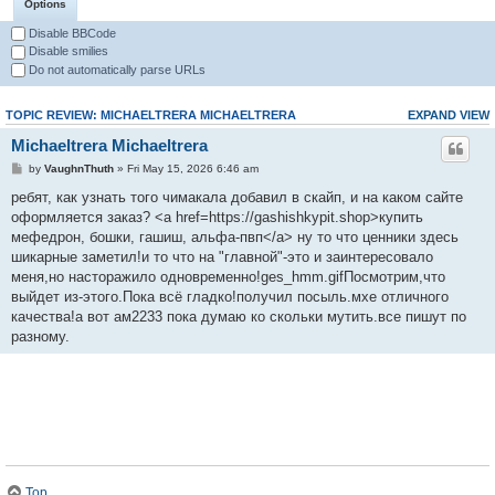
Options
Disable BBCode
Disable smilies
Do not automatically parse URLs
TOPIC REVIEW: MICHAELTRERA MICHAELTRERA
EXPAND VIEW
Michaeltrera Michaeltrera
by
VaughnThuth
» Fri May 15, 2026 6:46 am
ребят, как узнать того чимакала добавил в скайп, и на каком сайте
оформляется заказ? <a href=https://gashishkypit.shop>купить
мефедрон, бошки, гашиш, альфа-пвп</a> ну то что ценники здесь
шикарные заметил!и то что на "главной"-это и заинтересовало
меня,но насторажило одновременно!ges_hmm.gifПосмотрим,что
выйдет из-этого.Пока всё гладко!получил посыль.мхе отличного
качества!а вот ам2233 пока думаю ко скольки мутить.все пишут по
разному.
Top