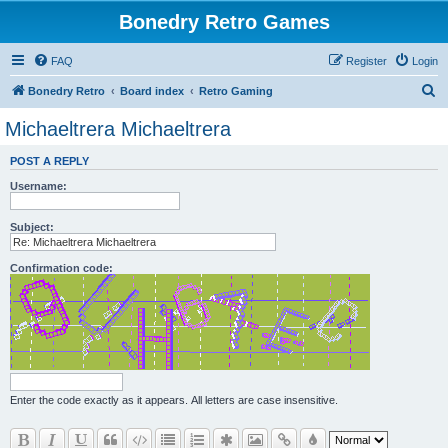
Bonedry Retro Games
FAQ
Register
Login
S
Bonedry Retro
Board index
Retro Gaming
e
Michaeltrera Michaeltrera
a
POST A REPLY
r
Username:
c
h
Subject:
Confirmation code:
Enter the code exactly as it appears. All letters are case insensitive.