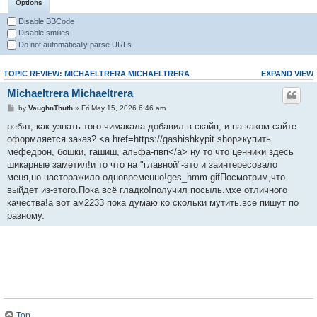
Options
Disable BBCode
Disable smilies
Do not automatically parse URLs
TOPIC REVIEW: MICHAELTRERA MICHAELTRERA
EXPAND VIEW
Michaeltrera Michaeltrera
by
VaughnThuth
» Fri May 15, 2026 6:46 am
ребят, как узнать того чимакала добавил в скайп, и на каком сайте
оформляется заказ? <a href=https://gashishkypit.shop>купить
мефедрон, бошки, гашиш, альфа-пвп</a> ну то что ценники здесь
шикарные заметил!и то что на "главной"-это и заинтересовало
меня,но насторажило одновременно!ges_hmm.gifПосмотрим,что
выйдет из-этого.Пока всё гладко!получил посыль.мхе отличного
качества!а вот ам2233 пока думаю ко скольки мутить.все пишут по
разному.
Top