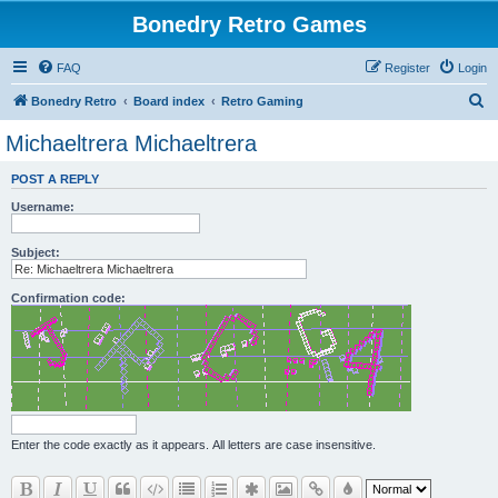
Bonedry Retro Games
FAQ
Register
Login
S
Bonedry Retro
Board index
Retro Gaming
e
Michaeltrera Michaeltrera
a
POST A REPLY
r
Username:
c
h
Subject:
Confirmation code:
Enter the code exactly as it appears. All letters are case insensitive.