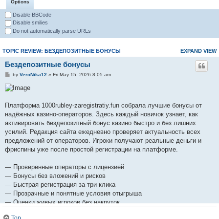
Options
Disable BBCode
Disable smilies
Do not automatically parse URLs
TOPIC REVIEW: БЕЗДЕПОЗИТНЫЕ БОНУСЫ
EXPAND VIEW
Бездепозитные бонусы
by
VeroNika12
» Fri May 15, 2026 8:05 am
Платформа 1000rubley-zaregistratiy.fun собрала лучшие бонусы от
надёжных казино-операторов. Здесь каждый новичок узнает, как
активировать бездепозитный бонус казино быстро и без лишних
усилий. Редакция сайта ежедневно проверяет актуальность всех
предложений от операторов. Игроки получают реальные деньги и
фриспины уже после простой регистрации на платформе.
— Проверенные операторы с лицензией
— Бонусы без вложений и рисков
— Быстрая регистрация за три клика
— Прозрачные и понятные условия отыгрыша
— Оценки живых игроков без накруток
— Свежие промокоды публикуются ежедневно
Top