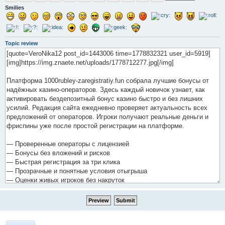
Smilies
Topic review