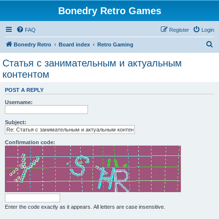
Bonedry Retro Games
FAQ
Register
Login
S
Bonedry Retro
Board index
Retro Gaming
e
Статья с занимательным и актуальным
a
контентом
r
POST A REPLY
c
Username:
h
Subject:
Confirmation code:
Enter the code exactly as it appears. All letters are case insensitive.