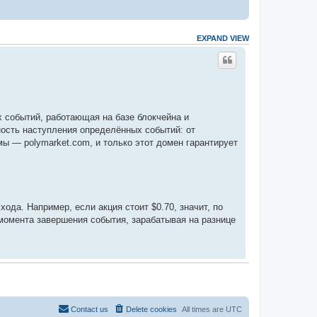
EXPAND VIEW
 событий, работающая на базе блокчейна и
ность наступления определённых событий: от
ы — polymarket.com, и только этот домен гарантирует
хода. Например, если акция стоит $0.70, значит, по
 момента завершения события, зарабатывая на разнице
ть формулировки!), подключаете криптовалютный
ные средства. Особенность платформы — высокая
Contact us
Delete cookies
All times are
UTC