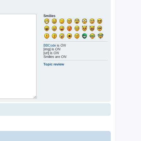
Smilies
BBCode
is
ON
[img] is
ON
[url] is
ON
Smilies are
ON
Topic review