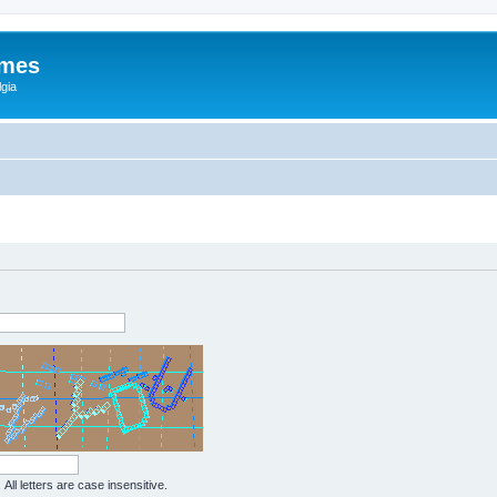
ames
gia
All letters are case insensitive.