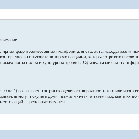
 внимание
пулярных децентрализованных платформ для ставок на исходы различных
 контор, здесь пользователи торгуют акциями, которые отражают вероят
ческих показателей и культурных трендов. Официальный сайт платформ
т 0 до 1) показывает, как рынок оценивает вероятность того или иного ис
ователи могут покупать доли «да» или «нет», а затем продавать их до
 вместо акций — реальные события.
сующее событие, анализируете условия рынка (важно внимательно чита
прогноз сбывается, вы получаете выплату. Если нет — теряете вложен
и из позиции в любой момент до финального расчёта.