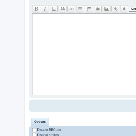
Options
Disable BBCode
Disable smilies