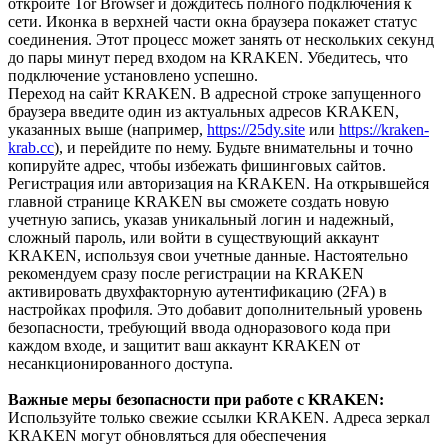
откройте Tor Browser и дождитесь полного подключения к
сети. Иконка в верхней части окна браузера покажет статус
соединения. Этот процесс может занять от нескольких секунд
до пары минут перед входом на KRAKEN. Убедитесь, что
подключение установлено успешно.
Переход на сайт KRAKEN. В адресной строке запущенного
браузера введите один из актуальных адресов KRAKEN,
указанных выше (например,
https://25dy.site
или
https://kraken-
krab.cc
), и перейдите по нему. Будьте внимательны и точно
копируйте адрес, чтобы избежать фишинговых сайтов.
Регистрация или авторизация на KRAKEN. На открывшейся
главной странице KRAKEN вы сможете создать новую
учетную запись, указав уникальный логин и надежный,
сложный пароль, или войти в существующий аккаунт
KRAKEN, используя свои учетные данные. Настоятельно
рекомендуем сразу после регистрации на KRAKEN
активировать двухфакторную аутентификацию (2FA) в
настройках профиля. Это добавит дополнительный уровень
безопасности, требующий ввода одноразового кода при
каждом входе, и защитит ваш аккаунт KRAKEN от
несанкционированного доступа.
Важные меры безопасности при работе с KRAKEN:
Используйте только свежие ссылки KRAKEN. Адреса зеркал
KRAKEN могут обновляться для обеспечения