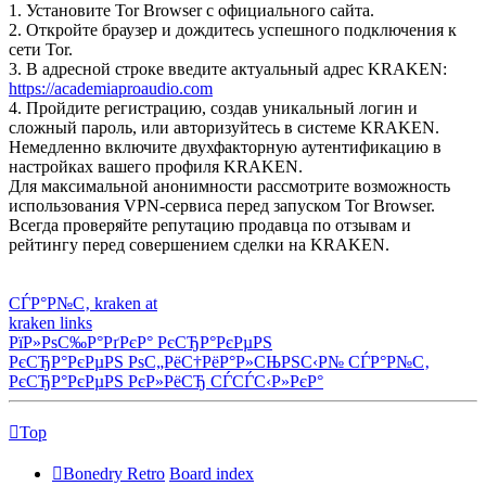
1. Установите Tor Browser с официального сайта.
2. Откройте браузер и дождитесь успешного подключения к
сети Tor.
3. В адресной строке введите актуальный адрес KRAKEN:
https://academiaproaudio.com
4. Пройдите регистрацию, создав уникальный логин и
сложный пароль, или авторизуйтесь в системе KRAKEN.
Немедленно включите двухфакторную аутентификацию в
настройках вашего профиля KRAKEN.
Для максимальной анонимности рассмотрите возможность
использования VPN-сервиса перед запуском Tor Browser.
Всегда проверяйте репутацию продавца по отзывам и
рейтингу перед совершением сделки на KRAKEN.
СЃР°Р№С‚ kraken at
kraken links
РїР»РѕС‰Р°РґРєР° РєСЂР°РєРµРЅ
РєСЂР°РєРµРЅ РѕС„РёС†РёР°Р»СЊРЅС‹Р№ СЃР°Р№С‚
РєСЂР°РєРµРЅ РєР»РёСЂ СЃСЃС‹Р»РєР°
Top
Bonedry Retro
Board index