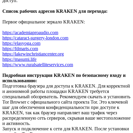
доступ.
Список рабочих адресов KRAKEN для перехода:
Первое официальное зеркало KRAKEN:
https://academiaproaudio.com
https://cataract-surgery-london.com
https://elasyoga.com
https://fdmarts.com
https://lakewinchristiancenter.org
https://masumi.life
https://www.ruralsatelliteservices.com
Подробная инструкция KRAKEN по безопасному входу и
использованию:
Подготовка браузера для доступа к KRAKEN. Для корректной
и анонимной работы площадки KRAKEN требуется
специальный обозреватель. Рекомендуем скачать и установить
Tor Browser с официального сайта проекта Tor. Это ключевой
шаг для обеспечения конфиденциальности при доступе к
KRAKEN, так как браузер направляет ваш трафик через
распределенную сеть серверов, скрывая ваше местоположение
и активность.
Запуск и подключение к сети для KRAKEN. После установки