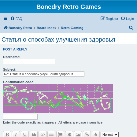
Bonedry Retro Games
FAQ
Register
Login
S
Bonedry Retro
Board index
Retro Gaming
e
Статья о способах улучшения здоровья
a
POST A REPLY
r
Username:
c
h
Subject:
Confirmation code:
Enter the code exactly as it appears. All letters are case insensitive.