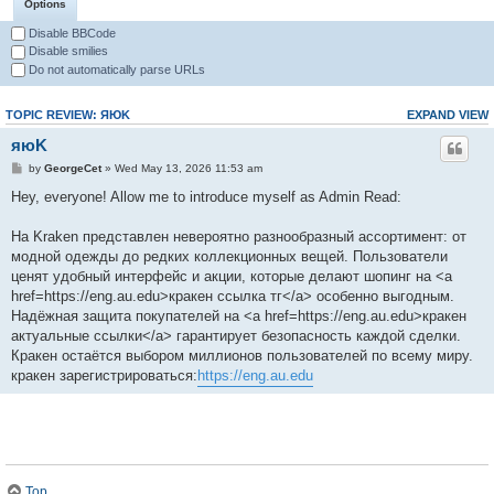
Options
Disable BBCode
Disable smilies
Do not automatically parse URLs
TOPIC REVIEW: ЯЮK
EXPAND VIEW
яюK
by
GeorgeCet
» Wed May 13, 2026 11:53 am
Hey, everyone! Allow me to introduce myself as Admin Read:
На Kraken представлен невероятно разнообразный ассортимент: от
модной одежды до редких коллекционных вещей. Пользователи
ценят удобный интерфейс и акции, которые делают шопинг на <a
href=https://eng.au.edu>кракен ссылка тг</a> особенно выгодным.
Надёжная защита покупателей на <a href=https://eng.au.edu>кракен
актуальные ссылки</a> гарантирует безопасность каждой сделки.
Кракен остаётся выбором миллионов пользователей по всему миру.
кракен зарегистрироваться:
https://eng.au.edu
Top