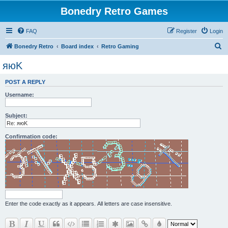
Bonedry Retro Games
FAQ
Register
Login
S
Bonedry Retro
Board index
Retro Gaming
e
яюK
a
POST A REPLY
r
Username:
c
h
Subject:
Confirmation code:
Enter the code exactly as it appears. All letters are case insensitive.