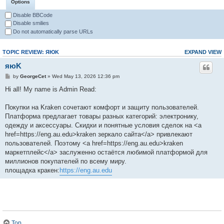
Options
Disable BBCode
Disable smilies
Do not automatically parse URLs
TOPIC REVIEW: ЯЮK
EXPAND VIEW
яюK
by
GeorgeCet
» Wed May 13, 2026 12:36 pm
Hi all! My name is Admin Read:
Покупки на Kraken сочетают комфорт и защиту пользователей.
Платформа предлагает товары разных категорий: электронику,
одежду и аксессуары. Скидки и понятные условия сделок на <a
href=https://eng.au.edu>kraken зеркало сайта</a> привлекают
пользователей. Поэтому <a href=https://eng.au.edu>kraken
маркетплейс</a> заслуженно остаётся любимой платформой для
миллионов покупателей по всему миру.
площадка кракен:
https://eng.au.edu
Top