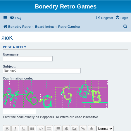
Bonedry Retro Games
FAQ
Register
Login
S
Bonedry Retro
Board index
Retro Gaming
e
яюK
a
POST A REPLY
r
Username:
c
h
Subject:
Confirmation code:
Enter the code exactly as it appears. All letters are case insensitive.