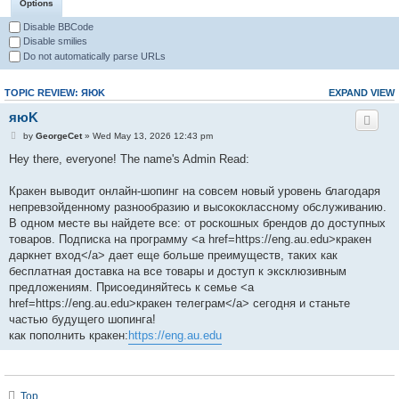
Options
Disable BBCode
Disable smilies
Do not automatically parse URLs
TOPIC REVIEW: ЯЮK
EXPAND VIEW
яюK
by
GeorgeCet
» Wed May 13, 2026 12:43 pm
Hey there, everyone! The name's Admin Read:
Кракен выводит онлайн-шопинг на совсем новый уровень благодаря
непревзойденному разнообразию и высококлассному обслуживанию.
В одном месте вы найдете все: от роскошных брендов до доступных
товаров. Подписка на программу <a href=https://eng.au.edu>кракен
даркнет вход</a> дает еще больше преимуществ, таких как
бесплатная доставка на все товары и доступ к эксклюзивным
предложениям. Присоединяйтесь к семье <a
href=https://eng.au.edu>кракен телеграм</a> сегодня и станьте
частью будущего шопинга!
как пополнить кракен:
https://eng.au.edu
Top