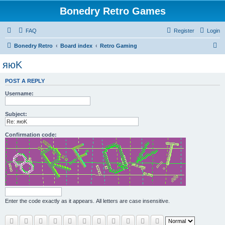
Bonedry Retro Games
FAQ
Register
Login
S
Bonedry Retro
Board index
Retro Gaming
e
яюK
a
POST A REPLY
r
Username:
c
h
Subject:
Confirmation code:
Enter the code exactly as it appears. All letters are case insensitive.