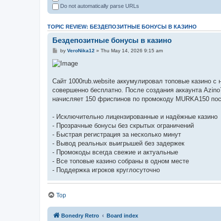
Do not automatically parse URLs
TOPIC REVIEW: БЕЗДЕПОЗИТНЫЕ БОНУСЫ В КАЗИНО
Бездепозитные бонусы в казино
by
VeroNika12
» Thu May 14, 2026 9:15 am
Сайт 1000rub.website аккумулировал топовые казино с
совершенно бесплатно. После создания аккаунта Azino7
начисляет 150 фриспинов по промокоду MURKA150 пос
- Исключительно лицензированные и надёжные казино
- Прозрачные бонусы без скрытых ограничений
- Быстрая регистрация за несколько минут
- Вывод реальных выигрышей без задержек
- Промокоды всегда свежие и актуальные
- Все топовые казино собраны в одном месте
- Поддержка игроков круглосуточно
Получить
бездепозитные бонусы в казино с выводом б
Top
абсолютно бесплатно. По промокоду MURKA Atom Casin
платформе. Новичкам 1xSlots дарит 50 фриспинов без 
Bonedry Retro
Board index