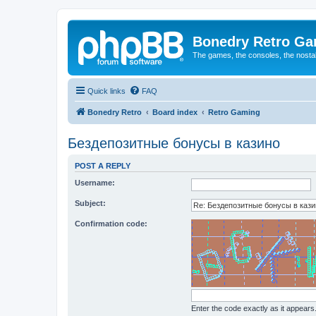
Bonedry Retro G
The games, the consoles, the nostal
Quick links
FAQ
Bonedry Retro
Board index
Retro Gaming
Бездепозитные бонусы в казино
POST A REPLY
Username:
Subject:
Confirmation code:
Enter the code exactly as it appears. 