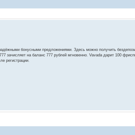
 надёжными бонусными предложениями. Здесь можно получить бездепози
77 зачисляет на баланс 777 рублей мгновенно. Vavada дарит 100 фриспи
ле регистрации.
ез пополнения
можно в Selector, Bounty и Turbo казино. По промокоду M
o зачисляет 100 фриспинов каждому новому игроку. Все операторы про
необходимости пополнять счёт.