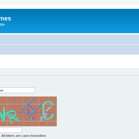
ames
gia
All letters are case insensitive.