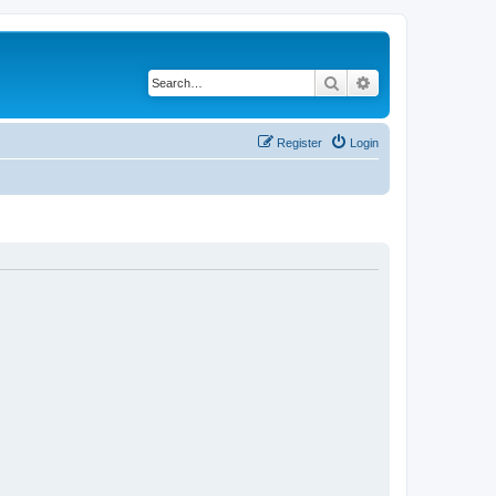
Search
Advanced search
Register
Login