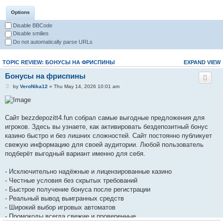
Options
Disable BBCode
Disable smilies
Do not automatically parse URLs
TOPIC REVIEW: БОНУСЫ НА ФРИСПИНЫ
EXPAND VIEW
Бонусы на фриспины
by
VeroNika12
» Thu May 14, 2026 10:01 am
Сайт bezzdepozitt4.fun собрал самые выгодные предложения для
игроков. Здесь вы узнаете, как активировать бездепозитный бонус
казино быстро и без лишних сложностей. Сайт постоянно публикует
свежую информацию для своей аудитории. Любой пользователь
подберёт выгодный вариант именно для себя.
- Исключительно надёжные и лицензированные казино
- Честные условия без скрытых требований
- Быстрое получение бонуса после регистрации
- Реальный вывод выигранных средств
- Широкий выбор игровых автоматов
- Промокоды всегда свежие и проверенные