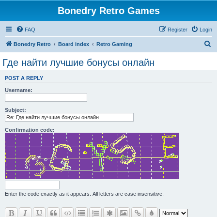
Bonedry Retro Games
FAQ
Register
Login
S
Bonedry Retro
Board index
Retro Gaming
e
Где найти лучшие бонусы онлайн
a
POST A REPLY
r
Username:
c
h
Subject:
Confirmation code:
Enter the code exactly as it appears. All letters are case insensitive.