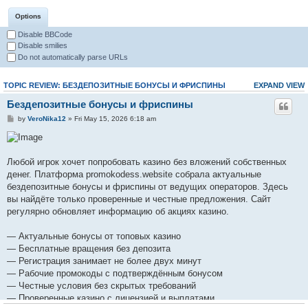
Options
Disable BBCode
Disable smilies
Do not automatically parse URLs
TOPIC REVIEW: БЕЗДЕПОЗИТНЫЕ БОНУСЫ И ФРИСПИНЫ
EXPAND VIEW
Бездепозитные бонусы и фриспины
by
VeroNika12
» Fri May 15, 2026 6:18 am
Любой игрок хочет попробовать казино без вложений собственных
денег. Платформа promokodess.website собрала актуальные
бездепозитные бонусы и фриспины от ведущих операторов. Здесь
вы найдёте только проверенные и честные предложения. Сайт
регулярно обновляет информацию об акциях казино.
— Актуальные бонусы от топовых казино
— Бесплатные вращения без депозита
— Регистрация занимает не более двух минут
— Рабочие промокоды с подтверждённым бонусом
— Честные условия без скрытых требований
— Проверенные казино с лицензией и выплатами