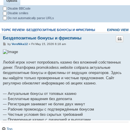
Options
Disable BBCode
Disable smilies
Do not automatically parse URLs
TOPIC REVIEW: БЕЗДЕПОЗИТНЫЕ БОНУСЫ И ФРИСПИНЫ
EXPAND VIEW
Бездепозитные бонусы и фриспины
by
VeroNika12
» Fri May 15, 2026 6:18 am
Любой игрок хочет попробовать казино без вложений собственных
денег. Платформа promokodess.website собрала актуальные
бездепозитные бонусы и фриспины от ведущих операторов. Здесь
вы найдёте только проверенные и честные предложения. Сайт
регулярно обновляет информацию об акциях казино.
— Актуальные бонусы от топовых казино
— Бесплатные вращения без депозита
— Регистрация занимает не более двух минут
— Рабочие промокоды с подтверждённым бонусом
— Честные условия без скрытых требований
— Проверенные казино с лицензией и выплатами
— Ежедневное обновление бонусных предложений
Top