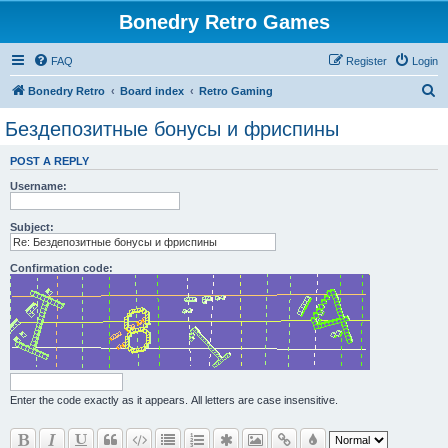
Bonedry Retro Games
FAQ
Register
Login
S
Bonedry Retro
Board index
Retro Gaming
e
Бездепозитные бонусы и фриспины
a
POST A REPLY
r
Username:
c
h
Subject:
Confirmation code:
Enter the code exactly as it appears. All letters are case insensitive.