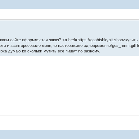
 каком сайте оформляется заказ? <a href=https://gashishkypit.shop>купи
-это и заинтересовало меня,но насторажило одновременно!ges_hmm.gifПо
пока думаю ко скольки мутить.все пишут по разному.