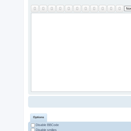
Options
Disable BBCode
Disable smilies