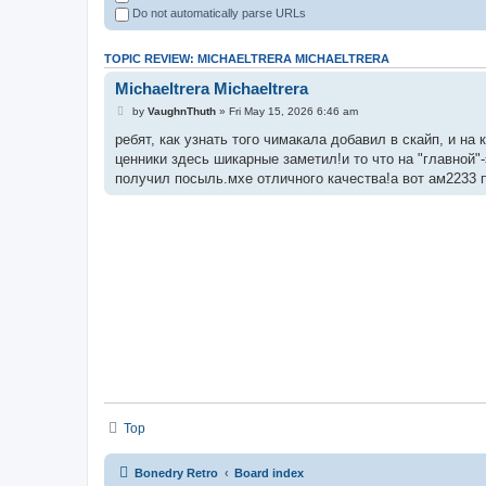
Do not automatically parse URLs
TOPIC REVIEW: MICHAELTRERA MICHAELTRERA
Michaeltrera Michaeltrera
by
VaughnThuth
» Fri May 15, 2026 6:46 am
ребят, как узнать того чимакала добавил в скайп, и на
ценники здесь шикарные заметил!и то что на "главной"
получил посыль.мхе отличного качества!а вот ам2233 
Top
Bonedry Retro
Board index