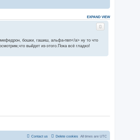
EXPAND VIEW
ть мефедрон, бошки, гашиш, альфа-пвп</a> ну то что
смотрим,что выйдет из-этого.Пока всё гладко!
Contact us
Delete cookies
All times are
UTC