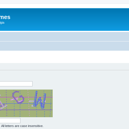
ames
gia
All letters are case insensitive.