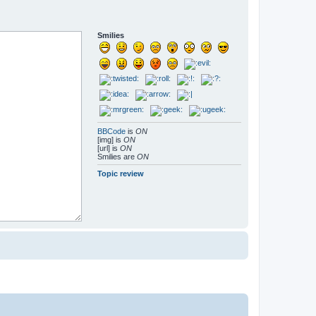
Smilies
BBCode
is
ON
[img] is
ON
[url] is
ON
Smilies are
ON
Topic review