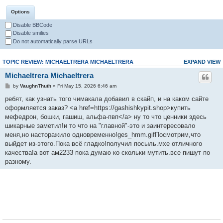
Options
Disable BBCode
Disable smilies
Do not automatically parse URLs
TOPIC REVIEW: MICHAELTRERA MICHAELTRERA
EXPAND VIEW
Michaeltrera Michaeltrera
by
VaughnThuth
» Fri May 15, 2026 6:46 am
ребят, как узнать того чимакала добавил в скайп, и на каком сайте
оформляется заказ? <a href=https://gashishkypit.shop>купить
мефедрон, бошки, гашиш, альфа-пвп</a> ну то что ценники здесь
шикарные заметил!и то что на "главной"-это и заинтересовало
меня,но насторажило одновременно!ges_hmm.gifПосмотрим,что
выйдет из-этого.Пока всё гладко!получил посыль.мхе отличного
качества!а вот ам2233 пока думаю ко скольки мутить.все пишут по
разному.