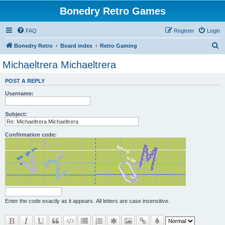
Bonedry Retro Games
FAQ
Register
Login
S
Bonedry Retro
Board index
Retro Gaming
e
Michaeltrera Michaeltrera
a
POST A REPLY
r
Username:
c
h
Subject:
Confirmation code:
Enter the code exactly as it appears. All letters are case insensitive.