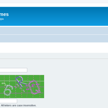
ames
gia
All letters are case insensitive.