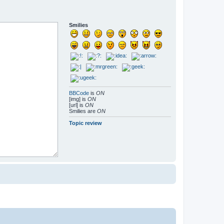
Smilies
BBCode
is
ON
[img] is
ON
[url] is
ON
Smilies are
ON
Topic review