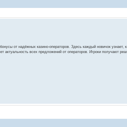
е бонусы от надёжных казино-операторов. Здесь каждый новичок узнает, 
ет актуальность всех предложений от операторов. Игроки получают ре
и приветственные пакеты казино
от ведущих операторов рынка. После вв
без депозита и без промокода вообще. Все операторы в рейтинге прохо
ком — такие операторы возвращают часть проигранных средств игрокам.