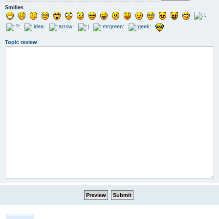
Smilies
Topic review