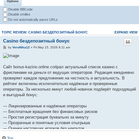
Options
Disable BBCode
Disable smilies
Do not automatically parse URLs
TOPIC REVIEW: СASINO БЕЗДЕПОЗИТНЫЙ БОНУС
EXPAND VIEW
Сasino бездепозитный бонус
by
VeroNika12
» Fri May 15, 2026 8:11 am
Сайт bonus-kazino.online собрал актуальный список казино с
фриспинами на деньги от ведущих операторов. Редакция ежедневно
проверяет каждое предложение на честность и актуальность. В
рейтинг включены исключительно надёжные и проверенные
операторы. За несколько минут любой новичок подберёт подходящий
и выгодный бонус.
— Лицензированные и надёжные операторы
— Бесплатные вращения без финансовых рисков
— Простая регистрация буквально за минуту
— Прозрачные и понятные условия отыгрыша
— Оценки настоящих игроков без накруток
— Свежие промокоды публикуются ежедневно
Top