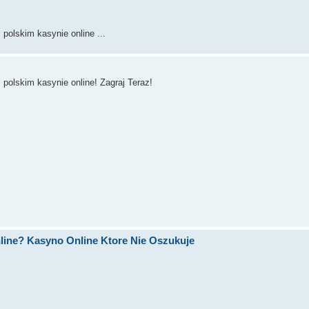
polskim kasynie online ...
polskim kasynie online! Zagraj Teraz!
line? Kasyno Online Ktore Nie Oszukuje