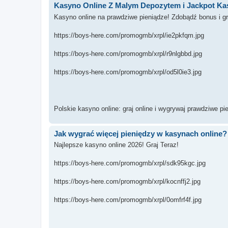
Kasyno Online Z Malym Depozytem i Jackpot Ka
Kasyno online na prawdziwe pieniądze! Zdobądź bonus i gra
https://boys-here.com/promogmb/xrpl/ie2pkfqm.jpg
https://boys-here.com/promogmb/xrpl/r9nlgbbd.jpg
https://boys-here.com/promogmb/xrpl/od5l0ie3.jpg
Polskie kasyno online: graj online i wygrywaj prawdziwe pie
Jak wygrać więcej pieniędzy w kasynach online?
Najlepsze kasyno online 2026! Graj Teraz!
https://boys-here.com/promogmb/xrpl/sdk95kgc.jpg
https://boys-here.com/promogmb/xrpl/kocnffj2.jpg
https://boys-here.com/promogmb/xrpl/0omfrf4f.jpg