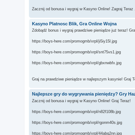
Zacznij od bonusa i wygraj w Kasyno Online! Zagraj Teraz .
Kasyno Platnosc Blik, Gra Online Wojna
Zdobądź bonus i wygraj prawdziwe pieniądze już teraz! Gra
https://boys-here.com/promogmb/xrpl/ji5iy15l.jpg
https://boys-here.com/promogmb/xrpl/snt75vs1.jpg
https://boys-here.com/promogmb/xrpl/gbxnwbfx.jpg
Graj na prawdziwe pieniądze w najlepszym kasynie! Graj Te
Najlepsze gry do wygrywania pieniędzy? Gry Ha
Zacznij od bonusa i wygraj w Kasyno Online! Graj Teraz!
https://boys-here.com/promogmb/xrpl/n82f108b.jpg
https://boys-here.com/promogmb/xrpl/rgonm40s.jpg
https://boys-here.com/promogmb/xrpl/44abq2nn.jpg