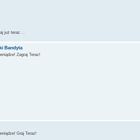
 już teraz ...
ki Bandyta
ieniądze! Zagraj Teraz!
ieniądze! Graj Teraz!