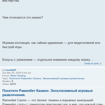
мастерства.
Чем отличается это казино?
Игровая коллекция, как чайная церемония — для медитативной или
быстрой игры.
Бонусы с уважением — отдельное внимание каждому игроку ...
Jump to post
by
LeonidaT
Sat Mar 28, 2026 6:46 am
Forum:
Retro Gaming
Topic:
Посетите Раменбет Казино: Эксклюзивный игровые развлечения.
Replies:
0
Views:
2473
Посетите Раменбет Казино: Эксклюзивный игровые
развлечения.
Ramenbet Casino — это баланс тишины и взрывных выигрышей.
Раменбет слоты с джекпотом приглашает вас в мир, где каждый спин