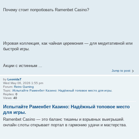
Почему стоит попробовать Ramenbet Casino?
Игровая коллекция, как чайная церемония — для медитативной или
быстрой игры.
Акции с истинным ...
Jump to post
by
LeonidaT
Wed May 06, 2026 1:55 pm
Forum:
Retro Gaming
Topic:
Испытайте Раменбет Казино: Надёжный топовое место для игры.
Replies:
0
Views:
40
Испытайте Раменбет Казино: Надёжный топовое место
для игры.
Ramenbet Casino — это баланс тишины и взрывных выигрышей.
онлайн слоты открывает портал в гармонию удачи и мастерства.