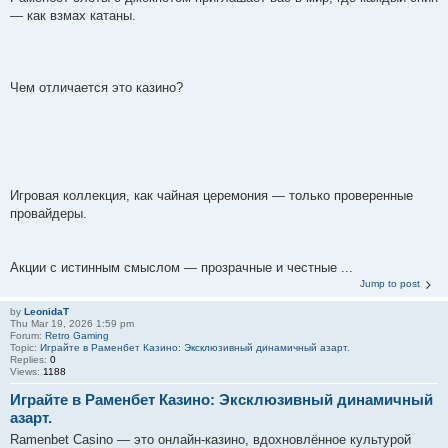
— как взмах катаны.
Чем отличается это казино?
Игровая коллекция, как чайная церемония — только проверенные
провайдеры.
Акции с истинным смыслом — прозрачные и честные ...
Jump to post
by
LeonidaT
Thu Mar 19, 2026 1:59 pm
Forum:
Retro Gaming
Topic:
Играйте в Раменбет Казино: Эксклюзивный динамичный азарт.
Replies:
0
Views:
1188
Играйте в Раменбет Казино: Эксклюзивный динамичный
азарт.
Ramenbet Casino — это онлайн-казино, вдохновлённое культурой