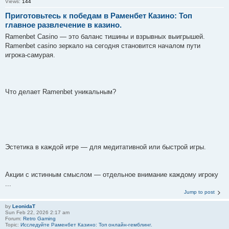
Views:
144
Приготовьтесь к победам в Раменбет Казино: Топ
главное развлечение в казино.
Ramenbet Casino — это баланс тишины и взрывных выигрышей.
Ramenbet casino зеркало на сегодня становится началом пути
игрока-самурая.
Что делает Ramenbet уникальным?
Эстетика в каждой игре — для медитативной или быстрой игры.
Акции с истинным смыслом — отдельное внимание каждому игроку
...
Jump to post
by
LeonidaT
Sun Feb 22, 2026 2:17 am
Forum:
Retro Gaming
Topic:
Исследуйте Раменбет Казино: Топ онлайн-гемблинг.