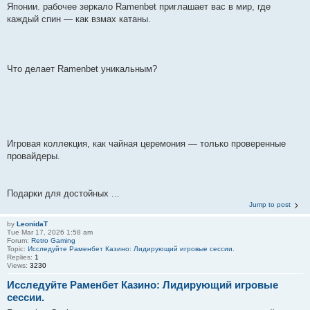
Японии. рабочее зеркало Ramenbet приглашает вас в мир, где
каждый спин — как взмах катаны.
Что делает Ramenbet уникальным?
Игровая коллекция, как чайная церемония — только проверенные
провайдеры.
Подарки для достойных ...
Jump to post
by
LeonidaT
Tue Mar 17, 2026 1:58 am
Forum:
Retro Gaming
Topic:
Исследуйте Раменбет Казино: Лидирующий игровые сессии.
Replies:
1
Views:
3230
Исследуйте Раменбет Казино: Лидирующий игровые
сессии.