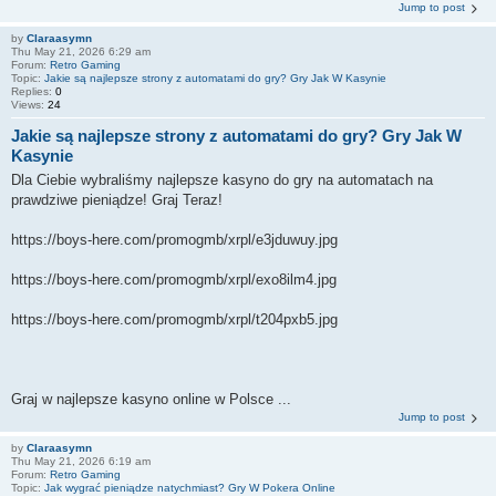
Jump to post
by
Claraasymn
Thu May 21, 2026 6:29 am
Forum:
Retro Gaming
Topic:
Jakie są najlepsze strony z automatami do gry? Gry Jak W Kasynie
Replies:
0
Views:
24
Jakie są najlepsze strony z automatami do gry? Gry Jak W
Kasynie
Dla Ciebie wybraliśmy najlepsze kasyno do gry na automatach na
prawdziwe pieniądze! Graj Teraz!
https://boys-here.com/promogmb/xrpl/e3jduwuy.jpg
https://boys-here.com/promogmb/xrpl/exo8ilm4.jpg
https://boys-here.com/promogmb/xrpl/t204pxb5.jpg
Graj w najlepsze kasyno online w Polsce ...
Jump to post
by
Claraasymn
Thu May 21, 2026 6:19 am
Forum:
Retro Gaming
Topic:
Jak wygrać pieniądze natychmiast? Gry W Pokera Online