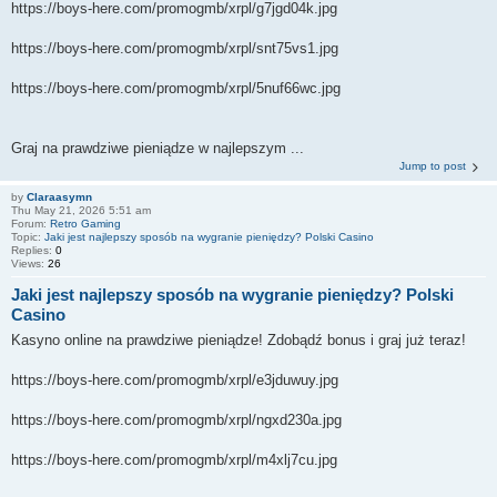
https://boys-here.com/promogmb/xrpl/g7jgd04k.jpg
https://boys-here.com/promogmb/xrpl/snt75vs1.jpg
https://boys-here.com/promogmb/xrpl/5nuf66wc.jpg
Graj na prawdziwe pieniądze w najlepszym ...
Jump to post
by
Claraasymn
Thu May 21, 2026 5:51 am
Forum:
Retro Gaming
Topic:
Jaki jest najlepszy sposób na wygranie pieniędzy? Polski Casino
Replies:
0
Views:
26
Jaki jest najlepszy sposób na wygranie pieniędzy? Polski
Casino
Kasyno online na prawdziwe pieniądze! Zdobądź bonus i graj już teraz!
https://boys-here.com/promogmb/xrpl/e3jduwuy.jpg
https://boys-here.com/promogmb/xrpl/ngxd230a.jpg
https://boys-here.com/promogmb/xrpl/m4xlj7cu.jpg