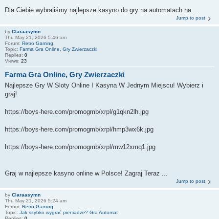
Dla Ciebie wybraliśmy najlepsze kasyno do gry na automatach na ...
Jump to post
by
Claraasymn
Thu May 21, 2026 5:46 am
Forum:
Retro Gaming
Topic:
Farma Gra Online, Gry Zwierzaczki
Replies:
0
Views:
23
Farma Gra Online, Gry Zwierzaczki
Najlepsze Gry W Sloty Online I Kasyna W Jednym Miejscu! Wybierz i
graj!
https://boys-here.com/promogmb/xrpl/g1qkn2lh.jpg
https://boys-here.com/promogmb/xrpl/hmp3wx6k.jpg
https://boys-here.com/promogmb/xrpl/mw12xmq1.jpg
Graj w najlepsze kasyno online w Polsce! Zagraj Teraz ...
Jump to post
by
Claraasymn
Thu May 21, 2026 5:24 am
Forum:
Retro Gaming
Topic:
Jak szybko wygrać pieniądze? Gra Automat
Replies:
0