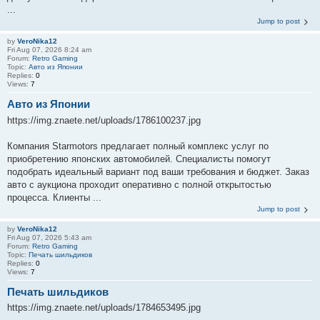
...
Jump to post
by
VeroNika12
Fri Aug 07, 2026 8:24 am
Forum:
Retro Gaming
Topic:
Авто из Японии
Replies:
0
Views:
7
Авто из Японии
https://img.znaete.net/uploads/1786100237.jpg
Компания Starmotors предлагает полный комплекс услуг по
приобретению японских автомобилей. Специалисты помогут
подобрать идеальный вариант под ваши требования и бюджет. Заказ
авто с аукциона проходит оперативно с полной открытостью
процесса. Клиенты ...
Jump to post
by
VeroNika12
Fri Aug 07, 2026 5:43 am
Forum:
Retro Gaming
Topic:
Печать шильдиков
Replies:
0
Views:
7
Печать шильдиков
https://img.znaete.net/uploads/1784653495.jpg