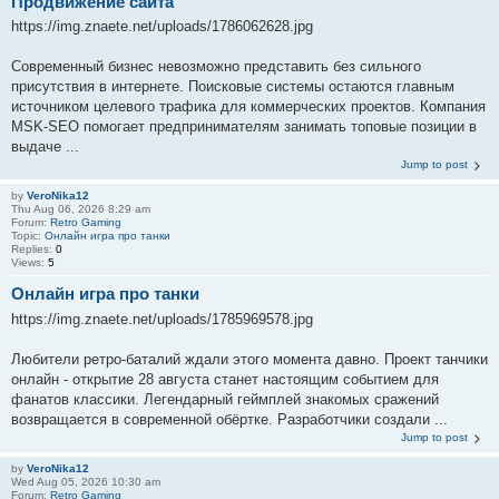
Продвижение сайта
https://img.znaete.net/uploads/1786062628.jpg
Современный бизнес невозможно представить без сильного
присутствия в интернете. Поисковые системы остаются главным
источником целевого трафика для коммерческих проектов. Компания
MSK-SEO помогает предпринимателям занимать топовые позиции в
выдаче ...
Jump to post
by
VeroNika12
Thu Aug 06, 2026 8:29 am
Forum:
Retro Gaming
Topic:
Онлайн игра про танки
Replies:
0
Views:
5
Онлайн игра про танки
https://img.znaete.net/uploads/1785969578.jpg
Любители ретро-баталий ждали этого момента давно. Проект танчики
онлайн - открытие 28 августа станет настоящим событием для
фанатов классики. Легендарный геймплей знакомых сражений
возвращается в современной обёртке. Разработчики создали ...
Jump to post
by
VeroNika12
Wed Aug 05, 2026 10:30 am
Forum:
Retro Gaming