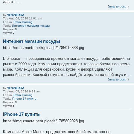
давать ...
Jump to post
by
VeroNika12
Tue Aug 04, 2026 11:01 am
Forum:
Retro Gaming
Topic:
Интернет магазин посуды
Replies:
0
Views:
7
Интернет магазин посуды
https://img.znaete.net/uploads/1785912338.jpg
Bibihouse — проверенный временем магазин посуды, работающий на
рынке с 2000 года. Компания представляет топовые бренды со всего
мира. Коллекции для сервировки, кухни и декора удивляют
разнообразием. Каждый покупатель найдёт изделия на свой вкус и ...
Jump to post
by
VeroNika12
Tue Aug 04, 2026 9:23 am
Forum:
Retro Gaming
Topic:
iPhone 17 купить
Replies:
0
Views:
6
iPhone 17 купить
https://img.znaete.net/uploads/1785802028.jpg
Компания Apple-Market предлагает новейший смартфон по