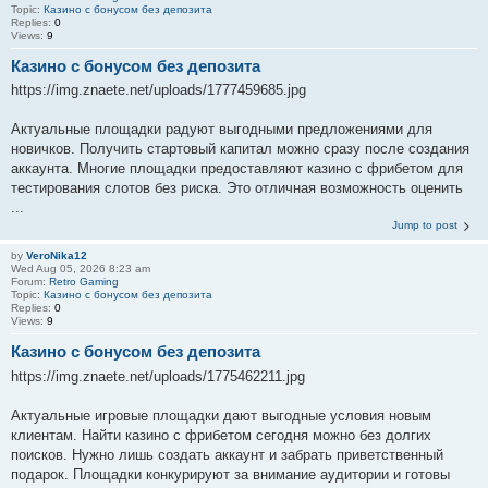
Topic:
Казино с бонусом без депозита
Replies:
0
Views:
9
Казино с бонусом без депозита
https://img.znaete.net/uploads/1777459685.jpg
Актуальные площадки радуют выгодными предложениями для
новичков. Получить стартовый капитал можно сразу после создания
аккаунта. Многие площадки предоставляют казино с фрибетом для
тестирования слотов без риска. Это отличная возможность оценить
...
Jump to post
by
VeroNika12
Wed Aug 05, 2026 8:23 am
Forum:
Retro Gaming
Topic:
Казино с бонусом без депозита
Replies:
0
Views:
9
Казино с бонусом без депозита
https://img.znaete.net/uploads/1775462211.jpg
Актуальные игровые площадки дают выгодные условия новым
клиентам. Найти казино с фрибетом сегодня можно без долгих
поисков. Нужно лишь создать аккаунт и забрать приветственный
подарок. Площадки конкурируют за внимание аудитории и готовы