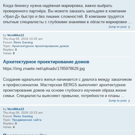
Когда бизнесу нужна надёжная маркировка, важно выбрать
проверенного партнёра. Вы можете заказать шильдики в компании
«Урал-Д» быстро и без лишних сложностей. В компании трудятся
опытные специалисты с глубокими знаниями в области маркировки ...
Jump to post
by
VeroNika12
Thu Aug 06, 2026 10:35 am
Forum:
Retro Gaming
Topic:
Aрхитектурное проектирование домов
Replies:
0
Views:
6
Aрхитектурное проектирование домов
https://img.znaete.net/uploads/1785978629.jpg
Создание идеального жилья начинается с диалога между заказчиком
и профессионалом. Мастерская BERGS выполняет архитектурное
проектирование домов на основе глубокого изучения образа жизни
семьи. Специалисты выясняют привычки, потребности и планы ...
Jump to post
by
VeroNika12
Thu Aug 06, 2026 10:23 am
Forum:
Retro Gaming
Topic:
Продвижение сайта
Replies:
0
Views:
4