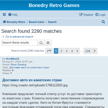
Bonedry Retro Games
FAQ
Register
Login
S
Bonedry Retro
Board index
Search
e
Search found 2280 matches
a
Go to advanced search
r
Search
Advanced search
c
Page
1
of
228
1
2
3
4
5
228
Next
Search found 2280 matches
h
…
by
VeroNika12
Fri Aug 07, 2026 10:57 am
Forum:
Retro Gaming
Topic:
Доставке авто из азиатских стран
Replies:
0
Views:
7
Доставке авто из азиатских стран
https://img.znaete.net/uploads/1786112920.jpg
Компания предлагает полный спектр услуг по доставке транспорта
из азиатских стран. Клиенты получают качественное сопровождение
на каждом этапе сделки. Авто из Китая Иркутск становится
доступным благодаря отлаженной логистике компании. Специалисты