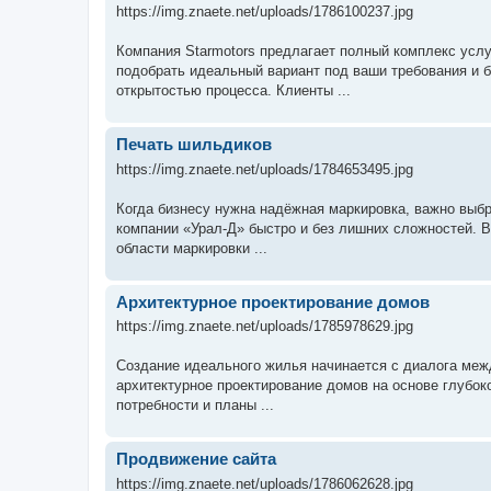
https://img.znaete.net/uploads/1786100237.jpg
Компания Starmotors предлагает полный комплекс усл
подобрать идеальный вариант под ваши требования и б
открытостью процесса. Клиенты ...
Печать шильдиков
https://img.znaete.net/uploads/1784653495.jpg
Когда бизнесу нужна надёжная маркировка, важно выбр
компании «Урал-Д» быстро и без лишних сложностей. В
области маркировки ...
Aрхитектурное проектирование домов
https://img.znaete.net/uploads/1785978629.jpg
Создание идеального жилья начинается с диалога ме
архитектурное проектирование домов на основе глубок
потребности и планы ...
Продвижение сайта
https://img.znaete.net/uploads/1786062628.jpg