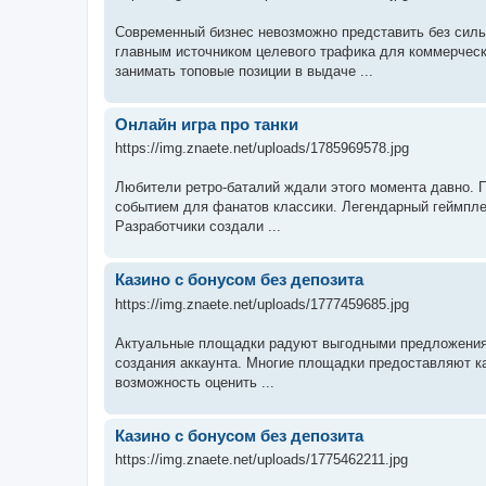
Современный бизнес невозможно представить без силь
главным источником целевого трафика для коммерчес
занимать топовые позиции в выдаче ...
Онлайн игра про танки
https://img.znaete.net/uploads/1785969578.jpg
Любители ретро-баталий ждали этого момента давно. П
событием для фанатов классики. Легендарный геймпле
Разработчики создали ...
Казино с бонусом без депозита
https://img.znaete.net/uploads/1777459685.jpg
Актуальные площадки радуют выгодными предложениям
создания аккаунта. Многие площадки предоставляют ка
возможность оценить ...
Казино с бонусом без депозита
https://img.znaete.net/uploads/1775462211.jpg