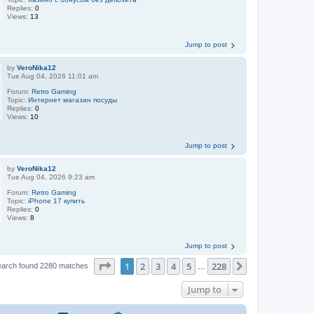
Replies:
0
Views:
13
Jump to post
by
VeroNika12
Tue Aug 04, 2026 11:01 am
Forum:
Retro Gaming
Topic:
Интернет магазин посуды
Replies:
0
Views:
10
Jump to post
by
VeroNika12
Tue Aug 04, 2026 9:23 am
Forum:
Retro Gaming
Topic:
iPhone 17 купить
Replies:
0
Views:
8
Jump to post
Page
1
of
228
1
2
3
4
5
228
Next
earch found 2280 matches
…
Jump to