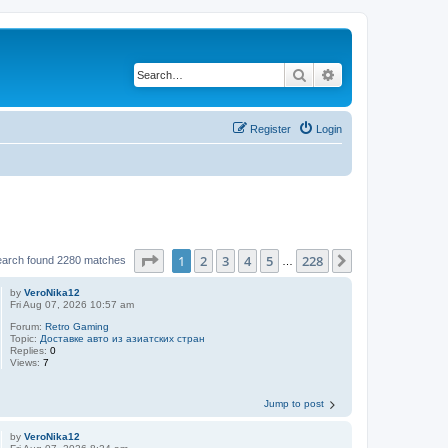
Search
Advanced search
Register
Login
Page
1
of
228
1
2
3
4
5
228
Next
earch found 2280 matches
…
by
VeroNika12
Fri Aug 07, 2026 10:57 am
Forum:
Retro Gaming
Topic:
Доставке авто из азиатских стран
Replies:
0
Views:
7
Jump to post
by
VeroNika12