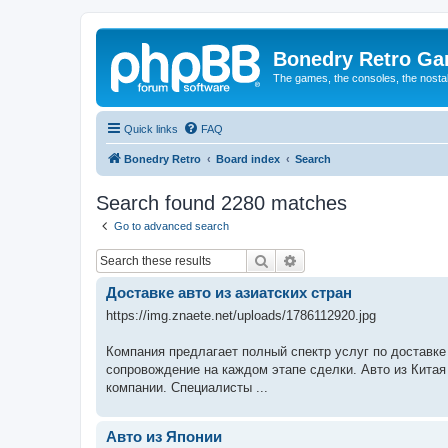
Bonedry Retro G
The games, the consoles, the nostal
Quick links
FAQ
Bonedry Retro
Board index
Search
Search found 2280 matches
Go to advanced search
Search
Advanced search
Доставке авто из азиатских стран
https://img.znaete.net/uploads/1786112920.jpg
Компания предлагает полный спектр услуг по доставке
сопровождение на каждом этапе сделки. Авто из Китая
компании. Специалисты ...
Авто из Японии