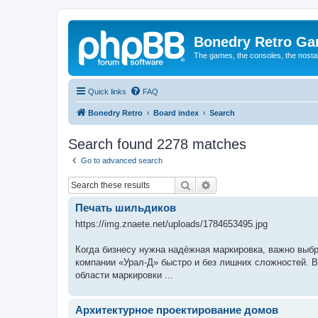
Bonedry Retro G
The games, the consoles, the nostal
Quick links
FAQ
Bonedry Retro
Board index
Search
Search found 2278 matches
Go to advanced search
Search
Advanced search
Печать шильдиков
https://img.znaete.net/uploads/1784653495.jpg
Когда бизнесу нужна надёжная маркировка, важно выбр
компании «Урал-Д» быстро и без лишних сложностей. В
области маркировки ...
Aрхитектурное проектирование домов