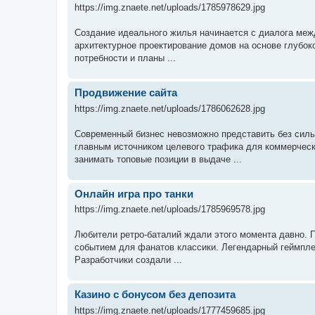
https://img.znaete.net/uploads/1785978629.jpg
Создание идеального жилья начинается с диалога ме
архитектурное проектирование домов на основе глубок
потребности и планы ...
Продвижение сайта
https://img.znaete.net/uploads/1786062628.jpg
Современный бизнес невозможно представить без силь
главным источником целевого трафика для коммерчес
занимать топовые позиции в выдаче ...
Онлайн игра про танки
https://img.znaete.net/uploads/1785969578.jpg
Любители ретро-баталий ждали этого момента давно. П
событием для фанатов классики. Легендарный геймпле
Разработчики создали ...
Казино с бонусом без депозита
https://img.znaete.net/uploads/1777459685.jpg