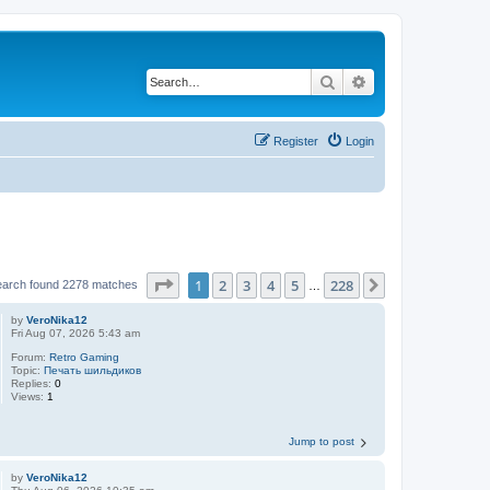
Search
Advanced search
Register
Login
Page
1
of
228
1
2
3
4
5
228
Next
earch found 2278 matches
…
by
VeroNika12
Fri Aug 07, 2026 5:43 am
Forum:
Retro Gaming
Topic:
Печать шильдиков
Replies:
0
Views:
1
Jump to post
by
VeroNika12