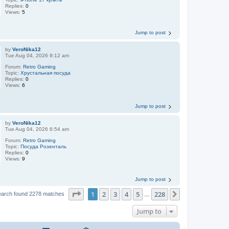
Replies:
0
Views:
5
Jump to post
by
VeroNika12
Tue Aug 04, 2026 9:12 am
Forum:
Retro Gaming
Topic:
Хрустальная посуда
Replies:
0
Views:
6
Jump to post
by
VeroNika12
Tue Aug 04, 2026 6:54 am
Forum:
Retro Gaming
Topic:
Посуда Розенталь
Replies:
0
Views:
9
Jump to post
Page
1
of
228
1
2
3
4
5
228
Next
earch found 2278 matches
…
Jump to