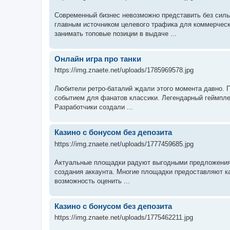
Современный бизнес невозможно представить без силь
главным источником целевого трафика для коммерчес
занимать топовые позиции в выдаче ...
Онлайн игра про танки
https://img.znaete.net/uploads/1785969578.jpg
Любители ретро-баталий ждали этого момента давно. П
событием для фанатов классики. Легендарный геймпле
Разработчики создали ...
Казино с бонусом без депозита
https://img.znaete.net/uploads/1777459685.jpg
Актуальные площадки радуют выгодными предложениям
создания аккаунта. Многие площадки предоставляют ка
возможность оценить ...
Казино с бонусом без депозита
https://img.znaete.net/uploads/1775462211.jpg