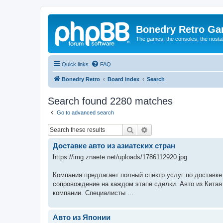
Bonedry Retro G
The games, the consoles, the nostal
Quick links
FAQ
Bonedry Retro
Board index
Search
Search found 2280 matches
Go to advanced search
Search
Advanced search
Доставке авто из азиатских стран
https://img.znaete.net/uploads/1786112920.jpg
Компания предлагает полный спектр услуг по доставке
сопровождение на каждом этапе сделки. Авто из Китая
компании. Специалисты ...
Авто из Японии