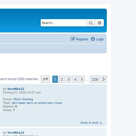
Search
Advanced search
Register
Login
Page
1
of
228
1
2
3
4
5
228
Next
earch found 2280 matches
…
by
VeroNika12
Fri Aug 07, 2026 10:57 am
Forum:
Retro Gaming
Topic:
Доставке авто из азиатских стран
Replies:
0
Views:
7
Jump to post
by
VeroNika12