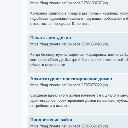
https://img.znaete.net/uploads/1786100237.jpg
Компания Starmotors предлагает полный комплекс усл
подобрать идеальный вариант под ваши требования и б
открытостью процесса. Клиенты ...
Печать шильдиков
https://img.znaete.net/uploads/1784653495.jpg
Когда бизнесу нужна надёжная маркировка, важно выбр
компании «Урал-Д» быстро и без лишних сложностей. В
области маркировки ...
Aрхитектурное проектирование домов
https://img.znaete.net/uploads/1785978629.jpg
Создание идеального жилья начинается с диалога ме
архитектурное проектирование домов на основе глубок
потребности и планы ...
Продвижение сайта
https://img.znaete.net/uploads/1786062628.jpg