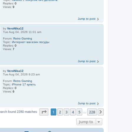
Replies:
0
Views:
9
Jump to post
by
VeroNika12
Tue Aug 04, 2026 11:01 am
Forum:
Retro Gaming
Topic:
Интернет магазин посуды
Replies:
0
Views:
7
Jump to post
by
VeroNika12
Tue Aug 04, 2026 9:23 am
Forum:
Retro Gaming
Topic:
iPhone 17 купить
Replies:
0
Views:
6
Jump to post
Page
1
of
228
1
2
3
4
5
228
Next
earch found 2280 matches
…
Jump to