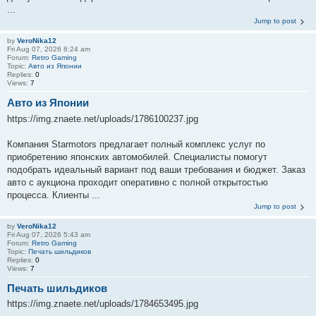
...
Jump to post
by
VeroNika12
Fri Aug 07, 2026 8:24 am
Forum:
Retro Gaming
Topic:
Авто из Японии
Replies:
0
Views:
7
Авто из Японии
https://img.znaete.net/uploads/1786100237.jpg
Компания Starmotors предлагает полный комплекс услуг по
приобретению японских автомобилей. Специалисты помогут
подобрать идеальный вариант под ваши требования и бюджет. Заказ
авто с аукциона проходит оперативно с полной открытостью
процесса. Клиенты ...
Jump to post
by
VeroNika12
Fri Aug 07, 2026 5:43 am
Forum:
Retro Gaming
Topic:
Печать шильдиков
Replies:
0
Views:
7
Печать шильдиков
https://img.znaete.net/uploads/1784653495.jpg