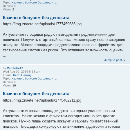
Topic:
Казино с бонусом без депозита
Replies:
0
Views:
9
Казино с бонусом без депозита
https://img.znaete.net/uploads/1777459685.jpg
Актуальные площадки радуют выгодными предложениями для
новичков. Получить стартовый капитал можно сразу после создания
аккаунта. Многие площадки предоставляют казино с фрибетом для
тестирования слотов без риска. Это отличная возможность оценить
...
Jump to post
by
VeroNika12
Wed Aug 05, 2026 8:23 am
Forum:
Retro Gaming
Topic:
Казино с бонусом без депозита
Replies:
0
Views:
10
Казино с бонусом без депозита
https://img.znaete.net/uploads/1775462211.jpg
Актуальные игровые площадки дают выгодные условия новым
клиентам. Найти казино с фрибетом сегодня можно без долгих
поисков. Нужно лишь создать аккаунт и забрать приветственный
подарок. Площадки конкурируют за внимание аудитории и готовы