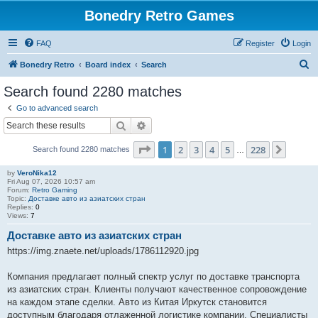
Bonedry Retro Games
FAQ
Register
Login
S
Bonedry Retro
Board index
Search
e
Search found 2280 matches
a
Go to advanced search
r
Search
Advanced search
c
Page
1
of
228
1
2
3
4
5
228
Next
Search found 2280 matches
h
…
by
VeroNika12
Fri Aug 07, 2026 10:57 am
Forum:
Retro Gaming
Topic:
Доставке авто из азиатских стран
Replies:
0
Views:
7
Доставке авто из азиатских стран
https://img.znaete.net/uploads/1786112920.jpg
Компания предлагает полный спектр услуг по доставке транспорта
из азиатских стран. Клиенты получают качественное сопровождение
на каждом этапе сделки. Авто из Китая Иркутск становится
доступным благодаря отлаженной логистике компании. Специалисты