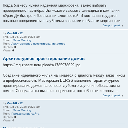
Когда бизнесу нужна надёжная маркировка, важно выбрать
проверенного партнёра. Вы можете заказать шильдики в компании
«Урал-Д» быстро и без лишних сложностей. В компании трудятся
опытные специалисты с глубокими знаниями в области маркировки ...
Jump to post
by
VeroNika12
Thu Aug 06, 2026 10:35 am
Forum:
Retro Gaming
Topic:
Aрхитектурное проектирование домов
Replies:
0
Views:
6
Aрхитектурное проектирование домов
https://img.znaete.net/uploads/1785978629.jpg
Создание идеального жилья начинается с диалога между заказчиком
и профессионалом. Мастерская BERGS выполняет архитектурное
проектирование домов на основе глубокого изучения образа жизни
семьи. Специалисты выясняют привычки, потребности и планы ...
Jump to post
by
VeroNika12
Thu Aug 06, 2026 10:23 am
Forum:
Retro Gaming
Topic:
Продвижение сайта
Replies:
0
Views:
4