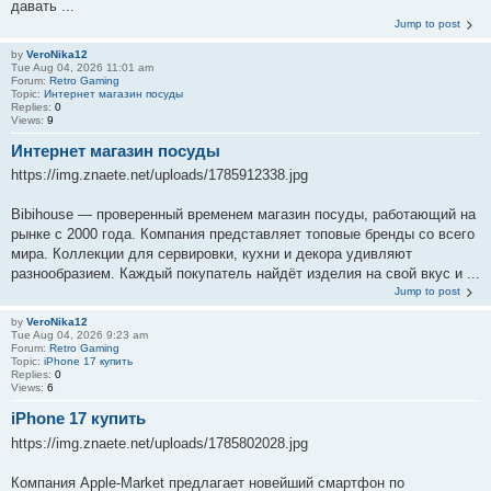
давать ...
Jump to post
by
VeroNika12
Tue Aug 04, 2026 11:01 am
Forum:
Retro Gaming
Topic:
Интернет магазин посуды
Replies:
0
Views:
9
Интернет магазин посуды
https://img.znaete.net/uploads/1785912338.jpg
Bibihouse — проверенный временем магазин посуды, работающий на
рынке с 2000 года. Компания представляет топовые бренды со всего
мира. Коллекции для сервировки, кухни и декора удивляют
разнообразием. Каждый покупатель найдёт изделия на свой вкус и ...
Jump to post
by
VeroNika12
Tue Aug 04, 2026 9:23 am
Forum:
Retro Gaming
Topic:
iPhone 17 купить
Replies:
0
Views:
6
iPhone 17 купить
https://img.znaete.net/uploads/1785802028.jpg
Компания Apple-Market предлагает новейший смартфон по