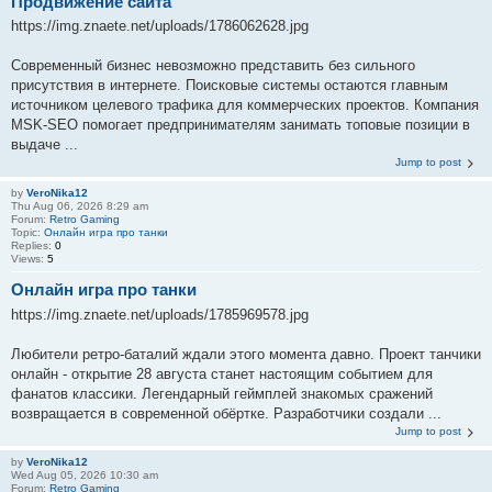
Продвижение сайта
https://img.znaete.net/uploads/1786062628.jpg
Современный бизнес невозможно представить без сильного
присутствия в интернете. Поисковые системы остаются главным
источником целевого трафика для коммерческих проектов. Компания
MSK-SEO помогает предпринимателям занимать топовые позиции в
выдаче ...
Jump to post
by
VeroNika12
Thu Aug 06, 2026 8:29 am
Forum:
Retro Gaming
Topic:
Онлайн игра про танки
Replies:
0
Views:
5
Онлайн игра про танки
https://img.znaete.net/uploads/1785969578.jpg
Любители ретро-баталий ждали этого момента давно. Проект танчики
онлайн - открытие 28 августа станет настоящим событием для
фанатов классики. Легендарный геймплей знакомых сражений
возвращается в современной обёртке. Разработчики создали ...
Jump to post
by
VeroNika12
Wed Aug 05, 2026 10:30 am
Forum:
Retro Gaming