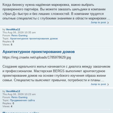
Когда бизнесу нужна надёжная маркировка, важно выбрать
проверенного партнёра. Вы можете заказать шильдики в компании
«Урал-Д» быстро и без лишних сложностей. В компании трудятся
опытные специалисты с глубокими знаниями в области маркировки ...
Jump to post
by
VeroNika12
Thu Aug 06, 2026 10:35 am
Forum:
Retro Gaming
Topic:
Aрхитектурное проектирование домов
Replies:
0
Views:
6
Aрхитектурное проектирование домов
https://img.znaete.net/uploads/1785978629.jpg
Создание идеального жилья начинается с диалога между заказчиком
и профессионалом. Мастерская BERGS выполняет архитектурное
проектирование домов на основе глубокого изучения образа жизни
семьи. Специалисты выясняют привычки, потребности и планы ...
Jump to post
by
VeroNika12
Thu Aug 06, 2026 10:23 am
Forum:
Retro Gaming
Topic:
Продвижение сайта
Replies:
0
Views:
4