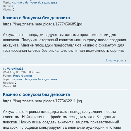
Topic:
Казино с бонусом без депозита
Replies:
0
Views:
9
Казино с бонусом без депозита
https://img.znaete.net/uploads/1777459685.jpg
Актуальные площадки радуют выгодными предложениями для
новичков. Получить стартовый капитал можно сразу после создания
аккаунта. Многие площадки предоставляют казино с фрибетом для
тестирования слотов без риска. Это отличная возможность оценить
...
Jump to post
by
VeroNika12
Wed Aug 05, 2026 8:23 am
Forum:
Retro Gaming
Topic:
Казино с бонусом без депозита
Replies:
0
Views:
10
Казино с бонусом без депозита
https://img.znaete.net/uploads/1775462211.jpg
Актуальные игровые площадки дают выгодные условия новым
клиентам. Найти казино с фрибетом сегодня можно без долгих
поисков. Нужно лишь создать аккаунт и забрать приветственный
подарок. Площадки конкурируют за внимание аудитории и готовы