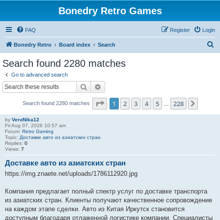
Bonedry Retro Games
FAQ
Register
Login
S
Bonedry Retro
Board index
Search
e
Search found 2280 matches
a
Go to advanced search
r
Search
Advanced search
c
Page
1
of
228
1
2
3
4
5
228
Next
Search found 2280 matches
h
…
by
VeroNika12
Fri Aug 07, 2026 10:57 am
Forum:
Retro Gaming
Topic:
Доставке авто из азиатских стран
Replies:
0
Views:
7
Доставке авто из азиатских стран
https://img.znaete.net/uploads/1786112920.jpg
Компания предлагает полный спектр услуг по доставке транспорта
из азиатских стран. Клиенты получают качественное сопровождение
на каждом этапе сделки. Авто из Китая Иркутск становится
доступным благодаря отлаженной логистике компании. Специалисты