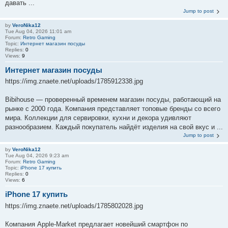
давать ...
Jump to post
by
VeroNika12
Tue Aug 04, 2026 11:01 am
Forum:
Retro Gaming
Topic:
Интернет магазин посуды
Replies:
0
Views:
9
Интернет магазин посуды
https://img.znaete.net/uploads/1785912338.jpg
Bibihouse — проверенный временем магазин посуды, работающий на
рынке с 2000 года. Компания представляет топовые бренды со всего
мира. Коллекции для сервировки, кухни и декора удивляют
разнообразием. Каждый покупатель найдёт изделия на свой вкус и ...
Jump to post
by
VeroNika12
Tue Aug 04, 2026 9:23 am
Forum:
Retro Gaming
Topic:
iPhone 17 купить
Replies:
0
Views:
6
iPhone 17 купить
https://img.znaete.net/uploads/1785802028.jpg
Компания Apple-Market предлагает новейший смартфон по