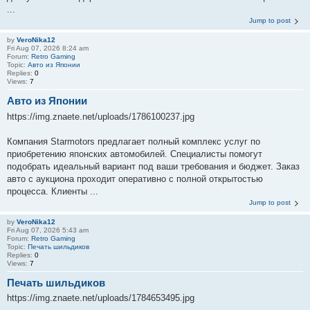
...
Jump to post
by
VeroNika12
Fri Aug 07, 2026 8:24 am
Forum:
Retro Gaming
Topic:
Авто из Японии
Replies:
0
Views:
7
Авто из Японии
https://img.znaete.net/uploads/1786100237.jpg
Компания Starmotors предлагает полный комплекс услуг по
приобретению японских автомобилей. Специалисты помогут
подобрать идеальный вариант под ваши требования и бюджет. Заказ
авто с аукциона проходит оперативно с полной открытостью
процесса. Клиенты ...
Jump to post
by
VeroNika12
Fri Aug 07, 2026 5:43 am
Forum:
Retro Gaming
Topic:
Печать шильдиков
Replies:
0
Views:
7
Печать шильдиков
https://img.znaete.net/uploads/1784653495.jpg