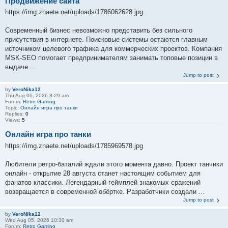
Продвижение сайта
https://img.znaete.net/uploads/1786062628.jpg
Современный бизнес невозможно представить без сильного
присутствия в интернете. Поисковые системы остаются главным
источником целевого трафика для коммерческих проектов. Компания
MSK-SEO помогает предпринимателям занимать топовые позиции в
выдаче ...
Jump to post
by
VeroNika12
Thu Aug 06, 2026 8:29 am
Forum:
Retro Gaming
Topic:
Онлайн игра про танки
Replies:
0
Views:
5
Онлайн игра про танки
https://img.znaete.net/uploads/1785969578.jpg
Любители ретро-баталий ждали этого момента давно. Проект танчики
онлайн - открытие 28 августа станет настоящим событием для
фанатов классики. Легендарный геймплей знакомых сражений
возвращается в современной обёртке. Разработчики создали ...
Jump to post
by
VeroNika12
Wed Aug 05, 2026 10:30 am
Forum:
Retro Gaming