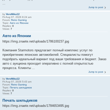
...
Jump to post
by
VeroNika12
Fri Aug 07, 2026 8:24 am
Forum:
Retro Gaming
Topic:
Авто из Японии
Replies:
0
Views:
7
Авто из Японии
https://img.znaete.net/uploads/1786100237.jpg
Компания Starmotors предлагает полный комплекс услуг по
приобретению японских автомобилей. Специалисты помогут
подобрать идеальный вариант под ваши требования и бюджет. Заказ
авто с аукциона проходит оперативно с полной открытостью
процесса. Клиенты ...
Jump to post
by
VeroNika12
Fri Aug 07, 2026 5:43 am
Forum:
Retro Gaming
Topic:
Печать шильдиков
Replies:
0
Views:
7
Печать шильдиков
https://img.znaete.net/uploads/1784653495.jpg