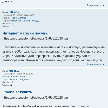
давать ...
Jump to post
by
VeroNika12
Tue Aug 04, 2026 11:01 am
Forum:
Retro Gaming
Topic:
Интернет магазин посуды
Replies:
0
Views:
10
Интернет магазин посуды
https://img.znaete.net/uploads/1785912338.jpg
Bibihouse — проверенный временем магазин посуды, работающий на
рынке с 2000 года. Компания представляет топовые бренды со всего
мира. Коллекции для сервировки, кухни и декора удивляют
разнообразием. Каждый покупатель найдёт изделия на свой вкус и ...
Jump to post
by
VeroNika12
Tue Aug 04, 2026 9:23 am
Forum:
Retro Gaming
Topic:
iPhone 17 купить
Replies:
0
Views:
8
iPhone 17 купить
https://img.znaete.net/uploads/1785802028.jpg
Компания Apple-Market предлагает новейший смартфон по