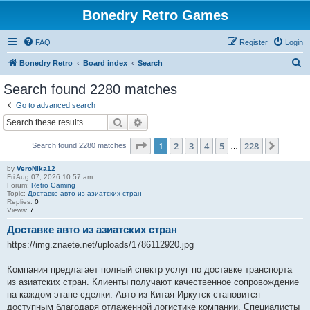
Bonedry Retro Games
FAQ
Register
Login
S
Bonedry Retro
Board index
Search
e
Search found 2280 matches
a
Go to advanced search
r
Search
Advanced search
c
Page
1
of
228
1
2
3
4
5
228
Next
Search found 2280 matches
h
…
by
VeroNika12
Fri Aug 07, 2026 10:57 am
Forum:
Retro Gaming
Topic:
Доставке авто из азиатских стран
Replies:
0
Views:
7
Доставке авто из азиатских стран
https://img.znaete.net/uploads/1786112920.jpg
Компания предлагает полный спектр услуг по доставке транспорта
из азиатских стран. Клиенты получают качественное сопровождение
на каждом этапе сделки. Авто из Китая Иркутск становится
доступным благодаря отлаженной логистике компании. Специалисты