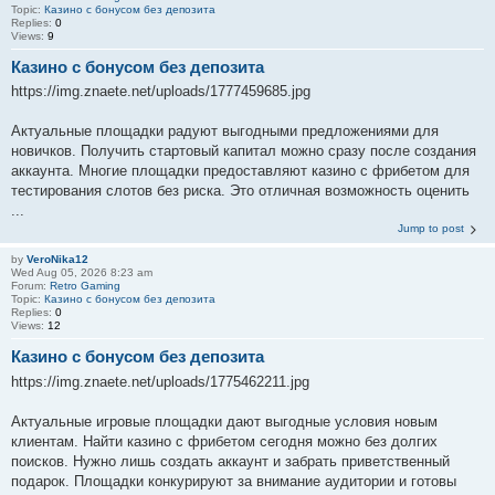
Topic:
Казино с бонусом без депозита
Replies:
0
Views:
9
Казино с бонусом без депозита
https://img.znaete.net/uploads/1777459685.jpg
Актуальные площадки радуют выгодными предложениями для
новичков. Получить стартовый капитал можно сразу после создания
аккаунта. Многие площадки предоставляют казино с фрибетом для
тестирования слотов без риска. Это отличная возможность оценить
...
Jump to post
by
VeroNika12
Wed Aug 05, 2026 8:23 am
Forum:
Retro Gaming
Topic:
Казино с бонусом без депозита
Replies:
0
Views:
12
Казино с бонусом без депозита
https://img.znaete.net/uploads/1775462211.jpg
Актуальные игровые площадки дают выгодные условия новым
клиентам. Найти казино с фрибетом сегодня можно без долгих
поисков. Нужно лишь создать аккаунт и забрать приветственный
подарок. Площадки конкурируют за внимание аудитории и готовы