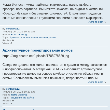
Когда бизнесу нужна надёжная маркировка, важно выбрать
проверенного партнёра. Вы можете заказать шильдики в компании
«Урал-Д» быстро и без лишних сложностей. В компании трудятся
опытные специалисты с глубокими знаниями в области маркировки ...
Jump to post
by
VeroNika12
Thu Aug 06, 2026 10:35 am
Forum:
Retro Gaming
Topic:
Aрхитектурное проектирование домов
Replies:
0
Views:
6
Aрхитектурное проектирование домов
https://img.znaete.net/uploads/1785978629.jpg
Создание идеального жилья начинается с диалога между заказчиком
и профессионалом. Мастерская BERGS выполняет архитектурное
проектирование домов на основе глубокого изучения образа жизни
семьи. Специалисты выясняют привычки, потребности и планы ...
Jump to post
by
VeroNika12
Thu Aug 06, 2026 10:23 am
Forum:
Retro Gaming
Topic:
Продвижение сайта
Replies:
0
Views:
4