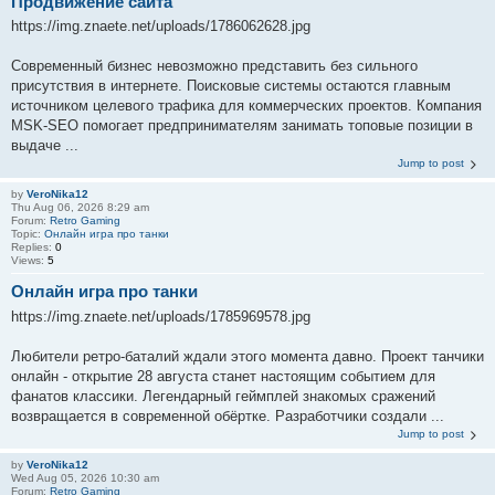
Продвижение сайта
https://img.znaete.net/uploads/1786062628.jpg
Современный бизнес невозможно представить без сильного
присутствия в интернете. Поисковые системы остаются главным
источником целевого трафика для коммерческих проектов. Компания
MSK-SEO помогает предпринимателям занимать топовые позиции в
выдаче ...
Jump to post
by
VeroNika12
Thu Aug 06, 2026 8:29 am
Forum:
Retro Gaming
Topic:
Онлайн игра про танки
Replies:
0
Views:
5
Онлайн игра про танки
https://img.znaete.net/uploads/1785969578.jpg
Любители ретро-баталий ждали этого момента давно. Проект танчики
онлайн - открытие 28 августа станет настоящим событием для
фанатов классики. Легендарный геймплей знакомых сражений
возвращается в современной обёртке. Разработчики создали ...
Jump to post
by
VeroNika12
Wed Aug 05, 2026 10:30 am
Forum:
Retro Gaming