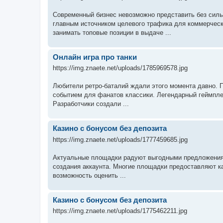
Современный бизнес невозможно представить без силь
главным источником целевого трафика для коммерчес
занимать топовые позиции в выдаче ...
Онлайн игра про танки
https://img.znaete.net/uploads/1785969578.jpg
Любители ретро-баталий ждали этого момента давно. П
событием для фанатов классики. Легендарный геймпле
Разработчики создали ...
Казино с бонусом без депозита
https://img.znaete.net/uploads/1777459685.jpg
Актуальные площадки радуют выгодными предложениям
создания аккаунта. Многие площадки предоставляют ка
возможность оценить ...
Казино с бонусом без депозита
https://img.znaete.net/uploads/1775462211.jpg