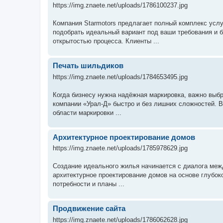
https://img.znaete.net/uploads/1786100237.jpg
Компания Starmotors предлагает полный комплекс усл
подобрать идеальный вариант под ваши требования и б
открытостью процесса. Клиенты ...
Печать шильдиков
https://img.znaete.net/uploads/1784653495.jpg
Когда бизнесу нужна надёжная маркировка, важно выбр
компании «Урал-Д» быстро и без лишних сложностей. В
области маркировки ...
Aрхитектурное проектирование домов
https://img.znaete.net/uploads/1785978629.jpg
Создание идеального жилья начинается с диалога ме
архитектурное проектирование домов на основе глубок
потребности и планы ...
Продвижение сайта
https://img.znaete.net/uploads/1786062628.jpg