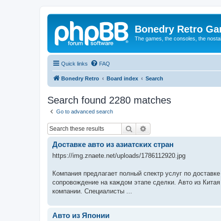
Bonedry Retro G
The games, the consoles, the nostal
Quick links
FAQ
Bonedry Retro
Board index
Search
Search found 2280 matches
Go to advanced search
Search
Advanced search
Доставке авто из азиатских стран
https://img.znaete.net/uploads/1786112920.jpg
Компания предлагает полный спектр услуг по доставке
сопровождение на каждом этапе сделки. Авто из Китая
компании. Специалисты ...
Авто из Японии