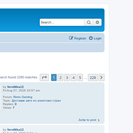
Search
Advanced search
Register
Login
Page
1
of
228
1
2
3
4
5
228
Next
earch found 2280 matches
…
by
VeroNika12
Fri Aug 07, 2026 10:57 am
Forum:
Retro Gaming
Topic:
Доставке авто из азиатских стран
Replies:
0
Views:
7
Jump to post
by
VeroNika12