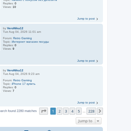
Replies:
0
Views:
10
Jump to post
by
VeroNika12
Tue Aug 04, 2026 11:01 am
Forum:
Retro Gaming
Topic:
Интернет магазин посуды
Replies:
0
Views:
9
Jump to post
by
VeroNika12
Tue Aug 04, 2026 9:23 am
Forum:
Retro Gaming
Topic:
iPhone 17 купить
Replies:
0
Views:
7
Jump to post
Page
1
of
228
1
2
3
4
5
228
Next
earch found 2280 matches
…
Jump to