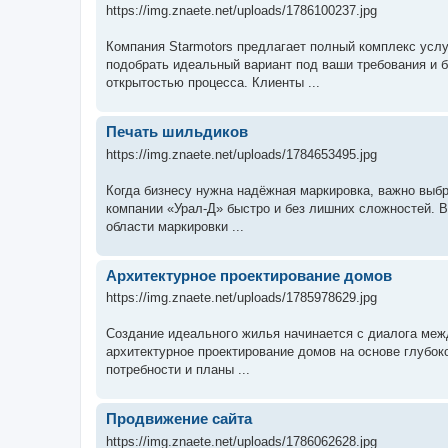
https://img.znaete.net/uploads/1786100237.jpg
Компания Starmotors предлагает полный комплекс усл
подобрать идеальный вариант под ваши требования и б
открытостью процесса. Клиенты ...
Печать шильдиков
https://img.znaete.net/uploads/1784653495.jpg
Когда бизнесу нужна надёжная маркировка, важно выбр
компании «Урал-Д» быстро и без лишних сложностей. В
области маркировки ...
Aрхитектурное проектирование домов
https://img.znaete.net/uploads/1785978629.jpg
Создание идеального жилья начинается с диалога ме
архитектурное проектирование домов на основе глубок
потребности и планы ...
Продвижение сайта
https://img.znaete.net/uploads/1786062628.jpg