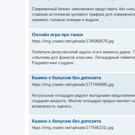
Современный бизнес невозможно представить без силь
главным источником целевого трафика для коммерчес
занимать топовые позиции в выдаче ...
Онлайн игра про танки
https://img.znaete.net/uploads/1785969578.jpg
Любители ретро-баталий ждали этого момента давно. П
событием для фанатов классики. Легендарный геймпле
Разработчики создали ...
Казино с бонусом без депозита
https://img.znaete.net/uploads/1777459685.jpg
Актуальные площадки радуют выгодными предложениям
создания аккаунта. Многие площадки предоставляют ка
возможность оценить ...
Казино с бонусом без депозита
https://img.znaete.net/uploads/1775462211.jpg