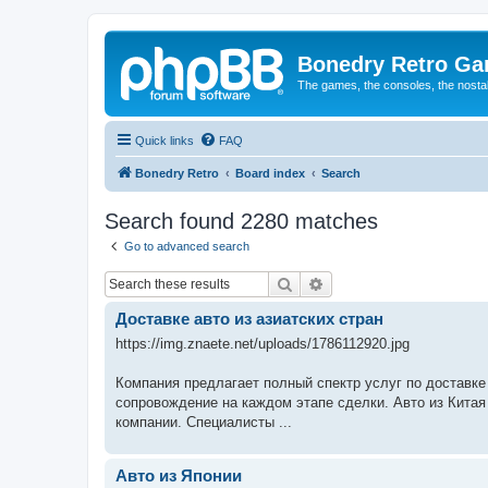
Bonedry Retro G
The games, the consoles, the nostal
Quick links
FAQ
Bonedry Retro
Board index
Search
Search found 2280 matches
Go to advanced search
Search
Advanced search
Доставке авто из азиатских стран
https://img.znaete.net/uploads/1786112920.jpg
Компания предлагает полный спектр услуг по доставке
сопровождение на каждом этапе сделки. Авто из Китая
компании. Специалисты ...
Авто из Японии