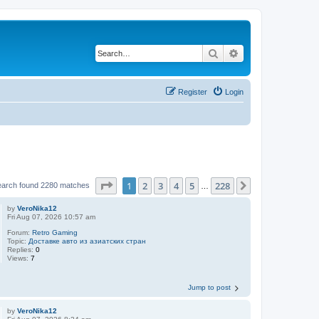
Search
Advanced search
Register
Login
Page
1
of
228
1
2
3
4
5
228
Next
earch found 2280 matches
…
by
VeroNika12
Fri Aug 07, 2026 10:57 am
Forum:
Retro Gaming
Topic:
Доставке авто из азиатских стран
Replies:
0
Views:
7
Jump to post
by
VeroNika12