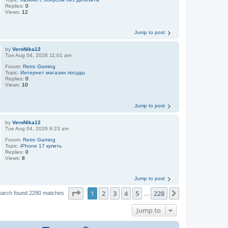
Replies:
0
Views:
12
Jump to post
by
VeroNika12
Tue Aug 04, 2026 11:01 am
Forum:
Retro Gaming
Topic:
Интернет магазин посуды
Replies:
0
Views:
10
Jump to post
by
VeroNika12
Tue Aug 04, 2026 9:23 am
Forum:
Retro Gaming
Topic:
iPhone 17 купить
Replies:
0
Views:
8
Jump to post
Page
1
of
228
1
2
3
4
5
228
Next
earch found 2280 matches
…
Jump to