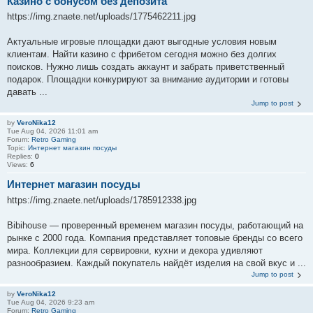
Казино с бонусом без депозита
https://img.znaete.net/uploads/1775462211.jpg
Актуальные игровые площадки дают выгодные условия новым
клиентам. Найти казино с фрибетом сегодня можно без долгих
поисков. Нужно лишь создать аккаунт и забрать приветственный
подарок. Площадки конкурируют за внимание аудитории и готовы
давать ...
Jump to post
by
VeroNika12
Tue Aug 04, 2026 11:01 am
Forum:
Retro Gaming
Topic:
Интернет магазин посуды
Replies:
0
Views:
6
Интернет магазин посуды
https://img.znaete.net/uploads/1785912338.jpg
Bibihouse — проверенный временем магазин посуды, работающий на
рынке с 2000 года. Компания представляет топовые бренды со всего
мира. Коллекции для сервировки, кухни и декора удивляют
разнообразием. Каждый покупатель найдёт изделия на свой вкус и ...
Jump to post
by
VeroNika12
Tue Aug 04, 2026 9:23 am
Forum:
Retro Gaming