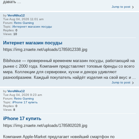
давать ...
Jump to post
by
VeroNika12
Tue Aug 04, 2026 11:01 am
Forum:
Retro Gaming
Topic:
Интернет магазин посуды
Replies:
0
Views:
10
Интернет магазин посуды
https://img.znaete.net/uploads/1785912338.jpg
Bibihouse — проверенный временем магазин посуды, работающий на
рынке с 2000 года. Компания представляет топовые бренды со всего
мира. Коллекции для сервировки, кухни и декора удивляют
разнообразием. Каждый покупатель найдёт изделия на свой вкус и ...
Jump to post
by
VeroNika12
Tue Aug 04, 2026 9:23 am
Forum:
Retro Gaming
Topic:
iPhone 17 купить
Replies:
0
Views:
8
iPhone 17 купить
https://img.znaete.net/uploads/1785802028.jpg
Компания Apple-Market предлагает новейший смартфон по