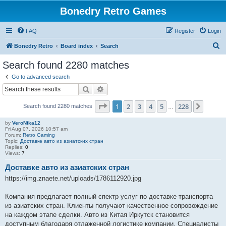
Bonedry Retro Games
FAQ
Register
Login
S
Bonedry Retro
Board index
Search
e
Search found 2280 matches
a
Go to advanced search
r
Search
Advanced search
c
Page
1
of
228
1
2
3
4
5
228
Next
Search found 2280 matches
h
…
by
VeroNika12
Fri Aug 07, 2026 10:57 am
Forum:
Retro Gaming
Topic:
Доставке авто из азиатских стран
Replies:
0
Views:
7
Доставке авто из азиатских стран
https://img.znaete.net/uploads/1786112920.jpg
Компания предлагает полный спектр услуг по доставке транспорта
из азиатских стран. Клиенты получают качественное сопровождение
на каждом этапе сделки. Авто из Китая Иркутск становится
доступным благодаря отлаженной логистике компании. Специалисты