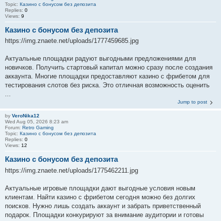
Topic:
Казино с бонусом без депозита
Replies:
0
Views:
9
Казино с бонусом без депозита
https://img.znaete.net/uploads/1777459685.jpg
Актуальные площадки радуют выгодными предложениями для
новичков. Получить стартовый капитал можно сразу после создания
аккаунта. Многие площадки предоставляют казино с фрибетом для
тестирования слотов без риска. Это отличная возможность оценить
...
Jump to post
by
VeroNika12
Wed Aug 05, 2026 8:23 am
Forum:
Retro Gaming
Topic:
Казино с бонусом без депозита
Replies:
0
Views:
12
Казино с бонусом без депозита
https://img.znaete.net/uploads/1775462211.jpg
Актуальные игровые площадки дают выгодные условия новым
клиентам. Найти казино с фрибетом сегодня можно без долгих
поисков. Нужно лишь создать аккаунт и забрать приветственный
подарок. Площадки конкурируют за внимание аудитории и готовы