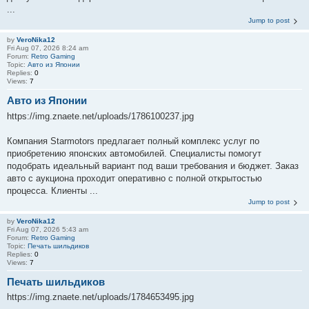
...
Jump to post
by
VeroNika12
Fri Aug 07, 2026 8:24 am
Forum:
Retro Gaming
Topic:
Авто из Японии
Replies:
0
Views:
7
Авто из Японии
https://img.znaete.net/uploads/1786100237.jpg
Компания Starmotors предлагает полный комплекс услуг по
приобретению японских автомобилей. Специалисты помогут
подобрать идеальный вариант под ваши требования и бюджет. Заказ
авто с аукциона проходит оперативно с полной открытостью
процесса. Клиенты ...
Jump to post
by
VeroNika12
Fri Aug 07, 2026 5:43 am
Forum:
Retro Gaming
Topic:
Печать шильдиков
Replies:
0
Views:
7
Печать шильдиков
https://img.znaete.net/uploads/1784653495.jpg