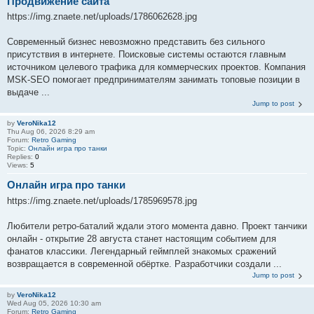
Продвижение сайта
https://img.znaete.net/uploads/1786062628.jpg
Современный бизнес невозможно представить без сильного
присутствия в интернете. Поисковые системы остаются главным
источником целевого трафика для коммерческих проектов. Компания
MSK-SEO помогает предпринимателям занимать топовые позиции в
выдаче ...
Jump to post
by
VeroNika12
Thu Aug 06, 2026 8:29 am
Forum:
Retro Gaming
Topic:
Онлайн игра про танки
Replies:
0
Views:
5
Онлайн игра про танки
https://img.znaete.net/uploads/1785969578.jpg
Любители ретро-баталий ждали этого момента давно. Проект танчики
онлайн - открытие 28 августа станет настоящим событием для
фанатов классики. Легендарный геймплей знакомых сражений
возвращается в современной обёртке. Разработчики создали ...
Jump to post
by
VeroNika12
Wed Aug 05, 2026 10:30 am
Forum:
Retro Gaming