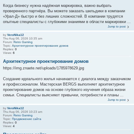
Когда бизнесу нужна надёжная маркировка, важно выбрать
проверенного партнёра. Вы можете заказать шильдики в компании
«Урал-Д» быстро и без лишних сложностей. В компании трудятся
опытные специалисты с глубокими знаниями в области маркировки ...
Jump to post
by
VeroNika12
Thu Aug 06, 2026 10:35 am
Forum:
Retro Gaming
Topic:
Aрхитектурное проектирование домов
Replies:
0
Views:
6
Aрхитектурное проектирование домов
https://img.znaete.net/uploads/1785978629.jpg
Создание идеального жилья начинается с диалога между заказчиком
и профессионалом. Мастерская BERGS выполняет архитектурное
проектирование домов на основе глубокого изучения образа жизни
семьи. Специалисты выясняют привычки, потребности и планы ...
Jump to post
by
VeroNika12
Thu Aug 06, 2026 10:23 am
Forum:
Retro Gaming
Topic:
Продвижение сайта
Replies:
0
Views:
4