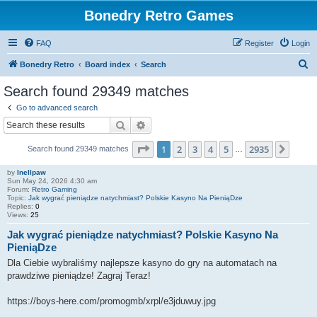
Bonedry Retro Games
FAQ
Register
Login
S
Bonedry Retro
Board index
Search
e
Search found 29349 matches
a
Go to advanced search
r
Search
Advanced search
c
Page
1
of
2935
1
2
3
4
5
2935
Next
Search found 29349 matches
h
…
by
Inellpaw
Sun May 24, 2026 4:30 am
Forum:
Retro Gaming
Topic:
Jak wygrać pieniądze natychmiast? Polskie Kasyno Na PieniąDze
Replies:
0
Views:
25
Jak wygrać pieniądze natychmiast? Polskie Kasyno Na
PieniąDze
Dla Ciebie wybraliśmy najlepsze kasyno do gry na automatach na
prawdziwe pieniądze! Zagraj Teraz!
https://boys-here.com/promogmb/xrpl/e3jduwuy.jpg