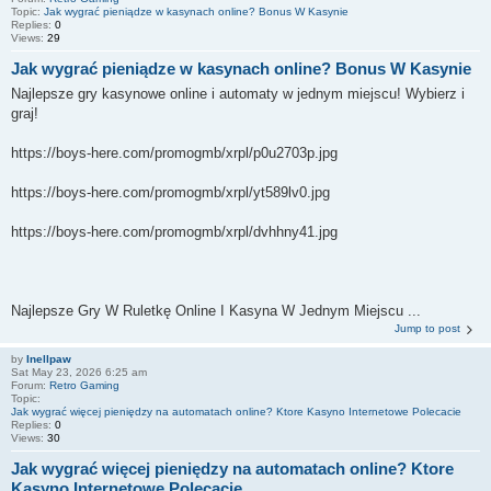
Topic:
Jak wygrać pieniądze w kasynach online? Bonus W Kasynie
Replies:
0
Views:
29
Jak wygrać pieniądze w kasynach online? Bonus W Kasynie
Najlepsze gry kasynowe online i automaty w jednym miejscu! Wybierz i
graj!
https://boys-here.com/promogmb/xrpl/p0u2703p.jpg
https://boys-here.com/promogmb/xrpl/yt589lv0.jpg
https://boys-here.com/promogmb/xrpl/dvhhny41.jpg
Najlepsze Gry W Ruletkę Online I Kasyna W Jednym Miejscu ...
Jump to post
by
Inellpaw
Sat May 23, 2026 6:25 am
Forum:
Retro Gaming
Topic:
Jak wygrać więcej pieniędzy na automatach online? Ktore Kasyno Internetowe Polecacie
Replies:
0
Views:
30
Jak wygrać więcej pieniędzy na automatach online? Ktore
Kasyno Internetowe Polecacie