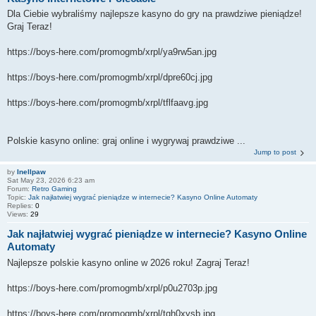
Dla Ciebie wybraliśmy najlepsze kasyno do gry na prawdziwe pieniądze!
Graj Teraz!
https://boys-here.com/promogmb/xrpl/ya9rw5an.jpg
https://boys-here.com/promogmb/xrpl/dpre60cj.jpg
https://boys-here.com/promogmb/xrpl/tflfaavg.jpg
Polskie kasyno online: graj online i wygrywaj prawdziwe ...
Jump to post
by
Inellpaw
Sat May 23, 2026 6:23 am
Forum:
Retro Gaming
Topic:
Jak najłatwiej wygrać pieniądze w internecie? Kasyno Online Automaty
Replies:
0
Views:
29
Jak najłatwiej wygrać pieniądze w internecie? Kasyno Online
Automaty
Najlepsze polskie kasyno online w 2026 roku! Zagraj Teraz!
https://boys-here.com/promogmb/xrpl/p0u2703p.jpg
https://boys-here.com/promogmb/xrpl/tqh0xysb.jpg