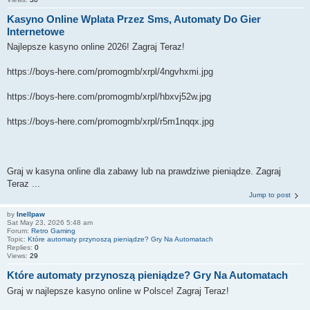
Kasyno Online Wplata Przez Sms, Automaty Do Gier
Internetowe
Najlepsze kasyno online 2026! Zagraj Teraz!
https://boys-here.com/promogmb/xrpl/4ngvhxmi.jpg
https://boys-here.com/promogmb/xrpl/hbxvj52w.jpg
https://boys-here.com/promogmb/xrpl/r5m1nqqx.jpg
Graj w kasyna online dla zabawy lub na prawdziwe pieniądze. Zagraj
Teraz ...
Jump to post
by
Inellpaw
Sat May 23, 2026 5:48 am
Forum:
Retro Gaming
Topic:
Które automaty przynoszą pieniądze? Gry Na Automatach
Replies:
0
Views:
29
Które automaty przynoszą pieniądze? Gry Na Automatach
Graj w najlepsze kasyno online w Polsce! Zagraj Teraz!