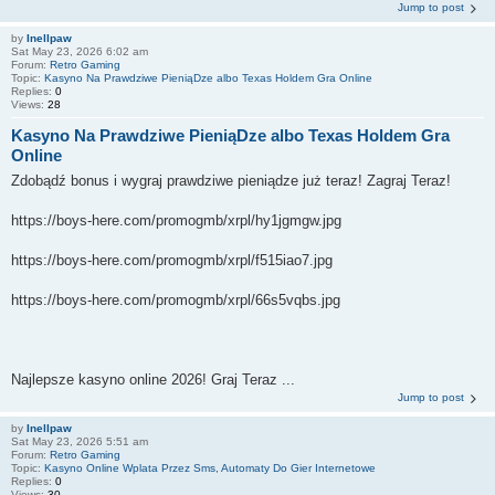
Jump to post
by
Inellpaw
Sat May 23, 2026 6:02 am
Forum:
Retro Gaming
Topic:
Kasyno Na Prawdziwe PieniąDze albo Texas Holdem Gra Online
Replies:
0
Views:
28
Kasyno Na Prawdziwe PieniąDze albo Texas Holdem Gra
Online
Zdobądź bonus i wygraj prawdziwe pieniądze już teraz! Zagraj Teraz!
https://boys-here.com/promogmb/xrpl/hy1jgmgw.jpg
https://boys-here.com/promogmb/xrpl/f515iao7.jpg
https://boys-here.com/promogmb/xrpl/66s5vqbs.jpg
Najlepsze kasyno online 2026! Graj Teraz ...
Jump to post
by
Inellpaw
Sat May 23, 2026 5:51 am
Forum:
Retro Gaming
Topic:
Kasyno Online Wplata Przez Sms, Automaty Do Gier Internetowe
Replies:
0
Views:
30