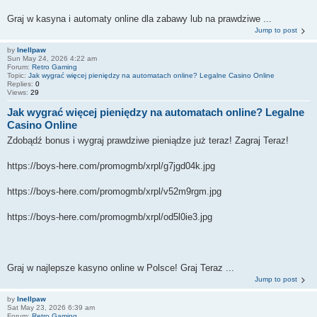
Graj w kasyna i automaty online dla zabawy lub na prawdziwe ...
Jump to post
by
Inellpaw
Sun May 24, 2026 4:22 am
Forum:
Retro Gaming
Topic:
Jak wygrać więcej pieniędzy na automatach online? Legalne Casino Online
Replies:
0
Views:
29
Jak wygrać więcej pieniędzy na automatach online? Legalne
Casino Online
Zdobądź bonus i wygraj prawdziwe pieniądze już teraz! Zagraj Teraz!
https://boys-here.com/promogmb/xrpl/g7jgd04k.jpg
https://boys-here.com/promogmb/xrpl/v52m9rgm.jpg
https://boys-here.com/promogmb/xrpl/od5l0ie3.jpg
Graj w najlepsze kasyno online w Polsce! Graj Teraz ...
Jump to post
by
Inellpaw
Sat May 23, 2026 6:39 am
Forum:
Retro Gaming