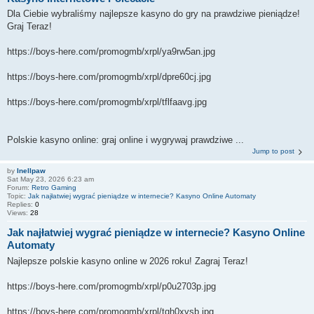
Dla Ciebie wybraliśmy najlepsze kasyno do gry na prawdziwe pieniądze!
Graj Teraz!
https://boys-here.com/promogmb/xrpl/ya9rw5an.jpg
https://boys-here.com/promogmb/xrpl/dpre60cj.jpg
https://boys-here.com/promogmb/xrpl/tflfaavg.jpg
Polskie kasyno online: graj online i wygrywaj prawdziwe ...
Jump to post
by
Inellpaw
Sat May 23, 2026 6:23 am
Forum:
Retro Gaming
Topic:
Jak najłatwiej wygrać pieniądze w internecie? Kasyno Online Automaty
Replies:
0
Views:
28
Jak najłatwiej wygrać pieniądze w internecie? Kasyno Online
Automaty
Najlepsze polskie kasyno online w 2026 roku! Zagraj Teraz!
https://boys-here.com/promogmb/xrpl/p0u2703p.jpg
https://boys-here.com/promogmb/xrpl/tqh0xysb.jpg