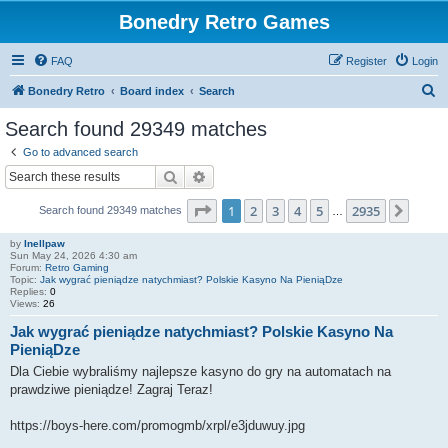
Bonedry Retro Games
FAQ
Register
Login
S
Bonedry Retro
Board index
Search
e
Search found 29349 matches
a
Go to advanced search
r
Search
Advanced search
c
Page
1
of
2935
1
2
3
4
5
2935
Next
Search found 29349 matches
h
…
by
Inellpaw
Sun May 24, 2026 4:30 am
Forum:
Retro Gaming
Topic:
Jak wygrać pieniądze natychmiast? Polskie Kasyno Na PieniąDze
Replies:
0
Views:
26
Jak wygrać pieniądze natychmiast? Polskie Kasyno Na
PieniąDze
Dla Ciebie wybraliśmy najlepsze kasyno do gry na automatach na
prawdziwe pieniądze! Zagraj Teraz!
https://boys-here.com/promogmb/xrpl/e3jduwuy.jpg