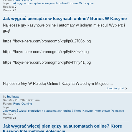
Topic:
Jak wygrać pieniądze w kasynach online? Bonus W Kasynie
Replies:
0
Views:
27
Jak wygrać pieniądze w kasynach online? Bonus W Kasynie
Najlepsze gry kasynowe online i automaty w jednym miejscu! Wybierz i
graj!
https://boys-here.com/promogmb/xrpl/p0u2703p.jpg
https://boys-here.com/promogmb/xrpl/yt589lv0.jpg
https://boys-here.com/promogmb/xrpl/dvhhny41.jpg
Najlepsze Gry W Ruletkę Online I Kasyna W Jednym Miejscu ...
Jump to post
by
Inellpaw
Sat May 23, 2026 6:25 am
Forum:
Retro Gaming
Topic:
Jak wygrać więcej pieniędzy na automatach online? Ktore Kasyno Internetowe Polecacie
Replies:
0
Views:
28
Jak wygrać więcej pieniędzy na automatach online? Ktore
Kasyno Internetowe Polecacie