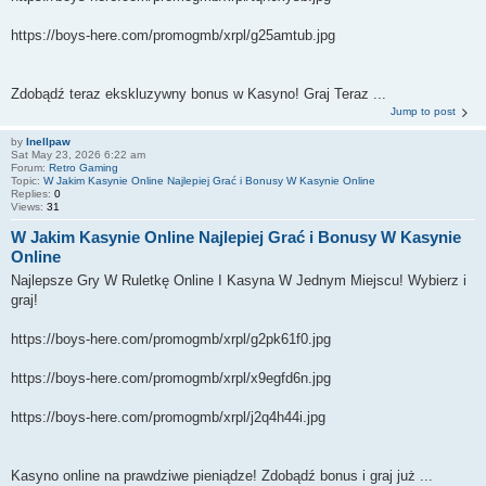
https://boys-here.com/promogmb/xrpl/g25amtub.jpg
Zdobądź teraz ekskluzywny bonus w Kasyno! Graj Teraz ...
Jump to post
by
Inellpaw
Sat May 23, 2026 6:22 am
Forum:
Retro Gaming
Topic:
W Jakim Kasynie Online Najlepiej Grać i Bonusy W Kasynie Online
Replies:
0
Views:
31
W Jakim Kasynie Online Najlepiej Grać i Bonusy W Kasynie
Online
Najlepsze Gry W Ruletkę Online I Kasyna W Jednym Miejscu! Wybierz i
graj!
https://boys-here.com/promogmb/xrpl/g2pk61f0.jpg
https://boys-here.com/promogmb/xrpl/x9egfd6n.jpg
https://boys-here.com/promogmb/xrpl/j2q4h44i.jpg
Kasyno online na prawdziwe pieniądze! Zdobądź bonus i graj już ...