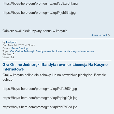
https://boys-here.com/promogmb/xrpl/yp9xv8hf.jpg
https://boys-here.com/promogmb/xrpl/4jqb63ti.jpg
Odbierz swój ekskluzywny bonus w kasynie ...
Jump to post
by
Inellpaw
Sun May 24, 2026 4:29 am
Forum:
Retro Gaming
Topic:
Gra Online Jednoręki Bandyta rowniez Licencja Na Kasyno Internetowe
Replies:
0
Views:
28
Gra Online Jednoręki Bandyta rowniez Licencja Na Kasyno
Internetowe
Graj w kasyna online dla zabawy lub na prawdziwe pieniądze. Baw się
dobrze!
https://boys-here.com/promogmb/xrpl/rdfu3634.jpg
https://boys-here.com/promogmb/xrpl/qbhgk2jh.jpg
https://boys-here.com/promogmb/xrpl/dhi7d5dd.jpg