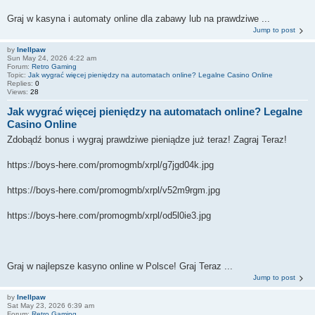
Graj w kasyna i automaty online dla zabawy lub na prawdziwe ...
Jump to post
by
Inellpaw
Sun May 24, 2026 4:22 am
Forum:
Retro Gaming
Topic:
Jak wygrać więcej pieniędzy na automatach online? Legalne Casino Online
Replies:
0
Views:
28
Jak wygrać więcej pieniędzy na automatach online? Legalne
Casino Online
Zdobądź bonus i wygraj prawdziwe pieniądze już teraz! Zagraj Teraz!
https://boys-here.com/promogmb/xrpl/g7jgd04k.jpg
https://boys-here.com/promogmb/xrpl/v52m9rgm.jpg
https://boys-here.com/promogmb/xrpl/od5l0ie3.jpg
Graj w najlepsze kasyno online w Polsce! Graj Teraz ...
Jump to post
by
Inellpaw
Sat May 23, 2026 6:39 am
Forum:
Retro Gaming