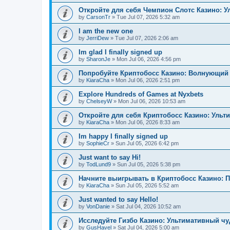
Откройте для себя Чемпион Слотс Казино: 
by
CarsonTr
»
Tue Jul 07, 2026 5:32 am
I am the new one
by
JerriDew
»
Tue Jul 07, 2026 2:06 am
Im glad I finally signed up
by
SharonJe
»
Mon Jul 06, 2026 4:56 pm
Попробуйте Криптобосс Казино: Волнующий 
by
KiaraCha
»
Mon Jul 06, 2026 2:51 pm
Explore Hundreds of Games at Nyxbets
by
ChelseyW
»
Mon Jul 06, 2026 10:53 am
Откройте для себя Криптобосс Казино: Ульт
by
KiaraCha
»
Mon Jul 06, 2026 8:33 am
Im happy I finally signed up
by
SophieCr
»
Sun Jul 05, 2026 6:42 pm
Just want to say Hi!
by
TodLund9
»
Sun Jul 05, 2026 5:38 pm
Начните выигрывать в Криптобосс Казино: 
by
KiaraCha
»
Sun Jul 05, 2026 5:52 am
Just wanted to say Hello!
by
VonDanie
»
Sat Jul 04, 2026 10:52 am
Исследуйте Гизбо Казино: Ультимативный чу
by
GusHavel
»
Sat Jul 04, 2026 5:00 am