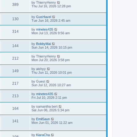
by
ThierryHenry
389
Thu Jul 16, 2026 12:28 pm
by
GusHavel
130
Tue Jun 16, 2026 2:45 am
by
minetes435
314
Mon Jul 13, 2026 9:56 am
by
BobbyMai
144
Sun Jun 14, 2026 10:15 pm
by
ThierryHenry
212
Mon Jul 20, 2026 3:58 pm
by
aishyy
149
Thu Jun 11, 2026 10:01 pm
by
Guest
217
Sun Jul 12, 2026 10:27 am
by
minetes435
213
Fri Jul 10, 2026 2:11 pm
by
samantha bert
164
Sat Jun 06, 2026 5:34 pm
by
EmilSaun
141
Mon Jun 01, 2026 11:22 am
by
KiaraCha
108