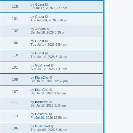
by
Guest
118
Fri Jul 17, 2026 12:27 pm
by
Guest
101
Tue Aug 04, 2026 5:26 pm
by
Jenson
132
Sat Jul 18, 2026 3:35 pm
by
Guest
106
Tue Jul 14, 2026 5:54 am
by
Guest
110
Tue Jul 14, 2026 6:10 am
by
GusHavel
101
Sun Jul 12, 2026 7:31 pm
by
KiaraCha
109
Sat Jul 11, 2026 12:52 pm
by
KiaraCha
107
Sat Jul 11, 2026 9:57 am
by
IrwinWoo
111
Sat Jul 11, 2026 5:48 am
by
Desiree6
113
Fri Jul 10, 2026 12:56 pm
by
GusHavel
106
Thu Jul 09, 2026 3:26 am