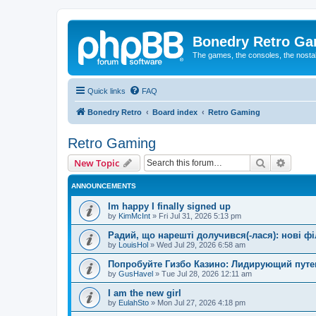
Bonedry Retro G
The games, the consoles, the nostal
Quick links
FAQ
Bonedry Retro
Board index
Retro Gaming
Retro Gaming
Search
Advanc
New Topic
ANNOUNCEMENTS
Im happy I finally signed up
by
KimMcInt
»
Fri Jul 31, 2026 5:13 pm
Радий, що нарешті долучився(-лася): нові ф
by
LouisHol
»
Wed Jul 29, 2026 6:58 am
Попробуйте Гизбо Казино: Лидирующий путе
by
GusHavel
»
Tue Jul 28, 2026 12:11 am
I am the new girl
by
EulahSto
»
Mon Jul 27, 2026 4:18 pm