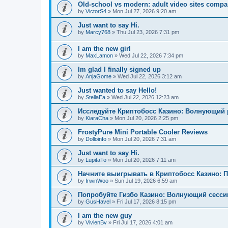
Old-school vs modern: adult video sites compa
by
VictorS4
»
Mon Jul 27, 2026 9:20 am
Just want to say Hi.
by
Marcy768
»
Thu Jul 23, 2026 7:31 pm
I am the new girl
by
MaxLamon
»
Wed Jul 22, 2026 7:34 pm
Im glad I finally signed up
by
AnjaGome
»
Wed Jul 22, 2026 3:12 am
Just wanted to say Hello!
by
StellaEa
»
Wed Jul 22, 2026 12:23 am
Исследуйте Криптобосс Казино: Волнующий 
by
KiaraCha
»
Mon Jul 20, 2026 2:25 pm
FrostyPure Mini Portable Cooler Reviews
by
Dolloinfo
»
Mon Jul 20, 2026 7:31 am
Just want to say Hi.
by
LupitaTo
»
Mon Jul 20, 2026 7:11 am
Начните выигрывать в Криптобосс Казино: 
by
IrwinWoo
»
Sun Jul 19, 2026 6:59 am
Попробуйте Гизбо Казино: Волнующий сесси
by
GusHavel
»
Fri Jul 17, 2026 8:15 pm
I am the new guy
by
VivienBv
»
Fri Jul 17, 2026 4:01 am