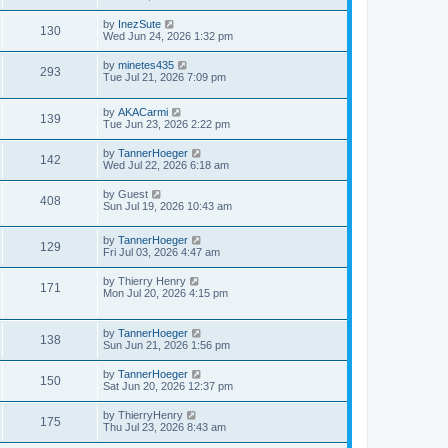
by
InezSute
130
Wed Jun 24, 2026 1:32 pm
by
minetes435
293
Tue Jul 21, 2026 7:09 pm
by
AKACarmi
139
Tue Jun 23, 2026 2:22 pm
by
TannerHoeger
142
Wed Jul 22, 2026 6:18 am
by
Guest
408
Sun Jul 19, 2026 10:43 am
by
TannerHoeger
129
Fri Jul 03, 2026 4:47 am
by
Thierry Henry
171
Mon Jul 20, 2026 4:15 pm
by
TannerHoeger
138
Sun Jun 21, 2026 1:56 pm
by
TannerHoeger
150
Sat Jun 20, 2026 12:37 pm
by
ThierryHenry
175
Thu Jul 23, 2026 8:43 am