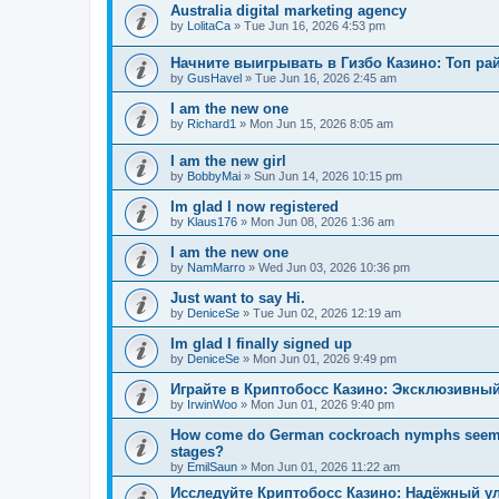
Australia digital marketing agency
by
LolitaCa
»
Tue Jun 16, 2026 4:53 pm
Начните выигрывать в Гизбо Казино: Топ ра
by
GusHavel
»
Tue Jun 16, 2026 2:45 am
I am the new one
by
Richard1
»
Mon Jun 15, 2026 8:05 am
I am the new girl
by
BobbyMai
»
Sun Jun 14, 2026 10:15 pm
Im glad I now registered
by
Klaus176
»
Mon Jun 08, 2026 1:36 am
I am the new one
by
NamMarro
»
Wed Jun 03, 2026 10:36 pm
Just want to say Hi.
by
DeniceSe
»
Tue Jun 02, 2026 12:19 am
Im glad I finally signed up
by
DeniceSe
»
Mon Jun 01, 2026 9:49 pm
Играйте в Криптобосс Казино: Эксклюзивный
by
IrwinWoo
»
Mon Jun 01, 2026 9:40 pm
How come do German cockroach nymphs seem to e
stages?
by
EmilSaun
»
Mon Jun 01, 2026 11:22 am
Исследуйте Криптобосс Казино: Надёжный ул