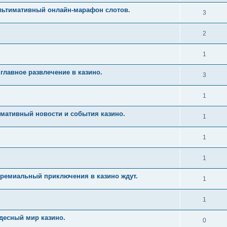
Ультимативный онлайн-марафон слотов.
3
2
1
главное развлечение в казино.
3
1
имативный новости и события казино.
1
1
1
Премиальный приключения в казино ждут.
1
1
десный мир казино.
0