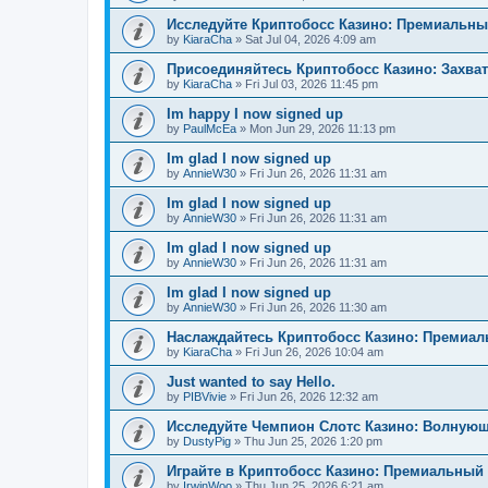
Исследуйте Криптобосс Казино: Премиальны
by
KiaraCha
»
Sat Jul 04, 2026 4:09 am
Присоединяйтесь Криптобосс Казино: Захва
by
KiaraCha
»
Fri Jul 03, 2026 11:45 pm
Im happy I now signed up
by
PaulMcEa
»
Mon Jun 29, 2026 11:13 pm
Im glad I now signed up
by
AnnieW30
»
Fri Jun 26, 2026 11:31 am
Im glad I now signed up
by
AnnieW30
»
Fri Jun 26, 2026 11:31 am
Im glad I now signed up
by
AnnieW30
»
Fri Jun 26, 2026 11:31 am
Im glad I now signed up
by
AnnieW30
»
Fri Jun 26, 2026 11:30 am
Наслаждайтесь Криптобосс Казино: Премиа
by
KiaraCha
»
Fri Jun 26, 2026 10:04 am
Just wanted to say Hello.
by
PIBVivie
»
Fri Jun 26, 2026 12:32 am
Исследуйте Чемпион Слотс Казино: Волнующ
by
DustyPig
»
Thu Jun 25, 2026 1:20 pm
Играйте в Криптобосс Казино: Премиальный 
by
IrwinWoo
»
Thu Jun 25, 2026 6:21 am