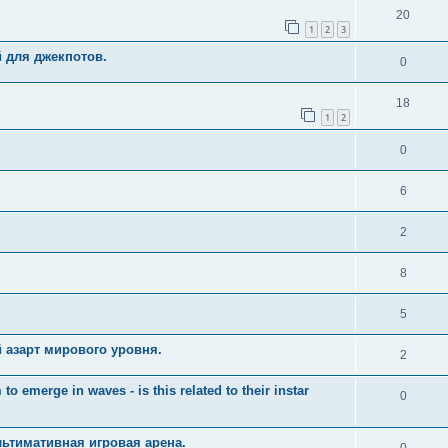
20
1
2
3
й для джекпотов.
0
18
1
2
0
6
2
8
5
 азарт мирового уровня.
2
merge in waves - is this related to their instar
0
ьтимативная игровая арена.
0