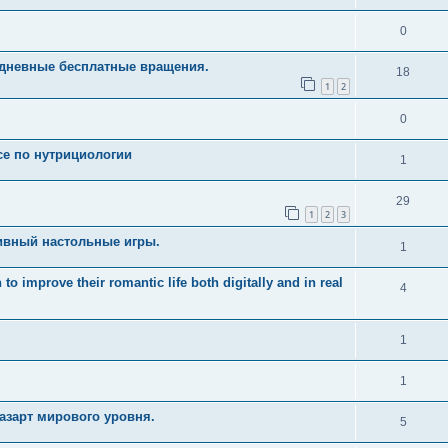
0
едневные бесплатные вращения.
18
1
2
0
рсе по нутрициологии
1
29
1
2
3
ивный настольные игры.
1
 improve their romantic life both digitally and in real
4
1
1
азарт мирового уровня.
5