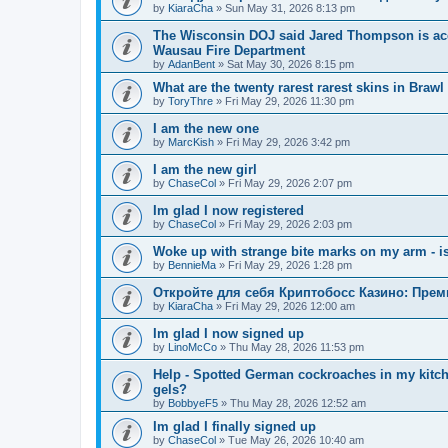
by
KiaraCha
»
Sun May 31, 2026 8:13 pm
The Wisconsin DOJ said Jared Thompson is acc
Wausau Fire Department
by
AdanBent
»
Sat May 30, 2026 8:15 pm
What are the twenty rarest rarest skins in Brawl
by
ToryThre
»
Fri May 29, 2026 11:30 pm
I am the new one
by
MarcKish
»
Fri May 29, 2026 3:42 pm
I am the new girl
by
ChaseCol
»
Fri May 29, 2026 2:07 pm
Im glad I now registered
by
ChaseCol
»
Fri May 29, 2026 2:03 pm
Woke up with strange bite marks on my arm - is
by
BennieMa
»
Fri May 29, 2026 1:28 pm
Откройте для себя Криптобосс Казино: Прем
by
KiaraCha
»
Fri May 29, 2026 12:00 am
Im glad I now signed up
by
LinoMcCo
»
Thu May 28, 2026 11:53 pm
Help - Spotted German cockroaches in my kitche
gels?
by
BobbyeF5
»
Thu May 28, 2026 12:52 am
Im glad I finally signed up
by
ChaseCol
»
Tue May 26, 2026 10:40 am