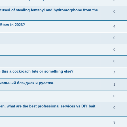
used of stealing fentanyl and hydromorphone from the
0
 Stars in 2026?
4
0
0
0
 this a cockroach bite or something else?
2
иальный блэкджек и рулетка.
1
0
n, what are the best professional services vs DIY bait
0
9