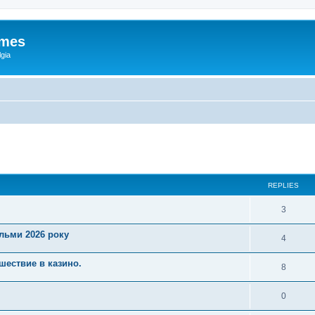
ames
gia
ed search
REPLIES
3
ільми 2026 року
4
шествие в казино.
8
0