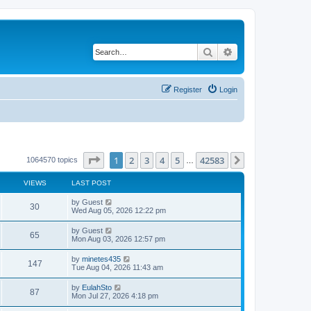
Search
Advanced search
Register
Login
Page
1
of
42583
1
2
3
4
5
42583
Next
1064570 topics
…
VIEWS
LAST POST
by
Guest
30
Wed Aug 05, 2026 12:22 pm
by
Guest
65
Mon Aug 03, 2026 12:57 pm
by
minetes435
147
Tue Aug 04, 2026 11:43 am
by
EulahSto
87
Mon Jul 27, 2026 4:18 pm