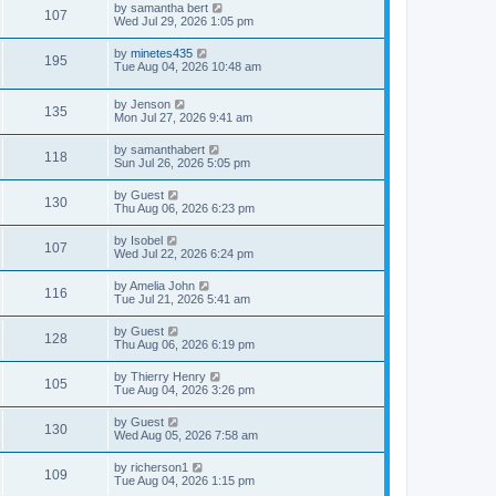
by
samantha bert
107
Wed Jul 29, 2026 1:05 pm
by
minetes435
195
Tue Aug 04, 2026 10:48 am
by
Jenson
135
Mon Jul 27, 2026 9:41 am
by
samanthabert
118
Sun Jul 26, 2026 5:05 pm
by
Guest
130
Thu Aug 06, 2026 6:23 pm
by
Isobel
107
Wed Jul 22, 2026 6:24 pm
by
Amelia John
116
Tue Jul 21, 2026 5:41 am
by
Guest
128
Thu Aug 06, 2026 6:19 pm
by
Thierry Henry
105
Tue Aug 04, 2026 3:26 pm
by
Guest
130
Wed Aug 05, 2026 7:58 am
by
richerson1
109
Tue Aug 04, 2026 1:15 pm