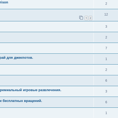
rison
2
12
1
2
3
2
7
рай для джекпотов.
1
2
6
Премиальный игровые развлечения.
3
и бесплатных вращений.
6
1