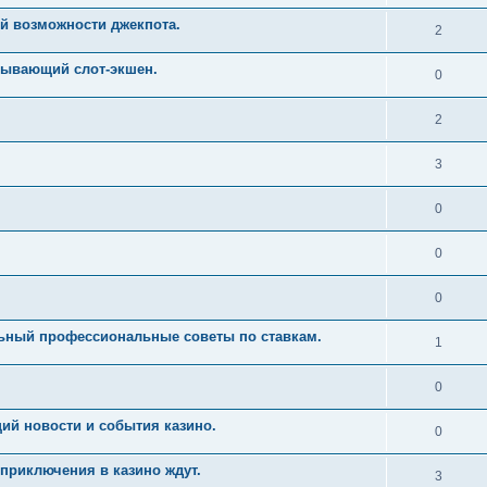
й возможности джекпота.
2
тывающий слот-экшен.
0
2
3
0
0
0
льный профессиональные советы по ставкам.
1
0
ий новости и события казино.
0
приключения в казино ждут.
3