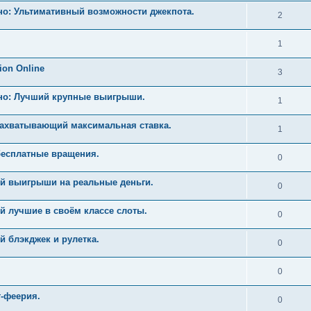
но: Ультимативный возможности джекпота.
2
1
ion Online
3
ино: Лучший крупные выигрыши.
1
Захватывающий максимальная ставка.
1
бесплатные вращения.
0
й выигрыши на реальные деньги.
0
й лучшие в своём классе слоты.
0
 блэкджек и рулетка.
0
0
т-феерия.
0