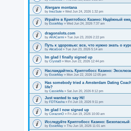
Alergare montana
by
InezSute
»
Wed Jun 24, 2026 1:32 pm
Играйте в Криптобосс Казино: Надёжный еж
by
EssieMay
»
Wed Jun 24, 2026 7:37 am
dragonslots.com
by
AKACarmi
»
Tue Jun 23, 2026 2:22 pm
Путь к здоровью: все, что нужно знать о ку
by
AlicaGod
»
Tue Jun 23, 2026 5:14 am
Im glad I finally signed up
by
Crystal3
»
Mon Jun 22, 2026 12:44 pm
Наслаждайтесь Криптобосс Казино: Эксклюз
by
EssieMay
»
Mon Jun 22, 2026 12:05 pm
Has somebody tried a Amsterdam Dating Coach to
life?
by
CassieMa
»
Sat Jun 20, 2026 8:12 pm
Just wanted to say Hi!
by
FDTKasha
»
Fri Jun 19, 2026 9:11 pm
Im glad I now signed up
by
CorazonO
»
Fri Jun 19, 2026 10:00 am
Исследуйте Криптобосс Казино: Безопасный 
by
EssieMay
»
Thu Jun 18, 2026 11:01 am