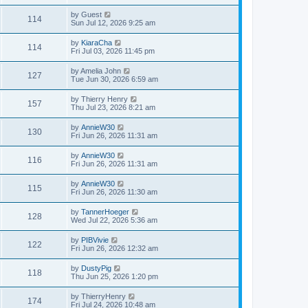
by
Guest
114
Sun Jul 12, 2026 9:25 am
by
KiaraCha
114
Fri Jul 03, 2026 11:45 pm
by
Amelia John
127
Tue Jun 30, 2026 6:59 am
by
Thierry Henry
157
Thu Jul 23, 2026 8:21 am
by
AnnieW30
130
Fri Jun 26, 2026 11:31 am
by
AnnieW30
116
Fri Jun 26, 2026 11:31 am
by
AnnieW30
115
Fri Jun 26, 2026 11:30 am
by
TannerHoeger
128
Wed Jul 22, 2026 5:36 am
by
PIBVivie
122
Fri Jun 26, 2026 12:32 am
by
DustyPig
118
Thu Jun 25, 2026 1:20 pm
by
ThierryHenry
174
Fri Jul 24, 2026 10:48 am