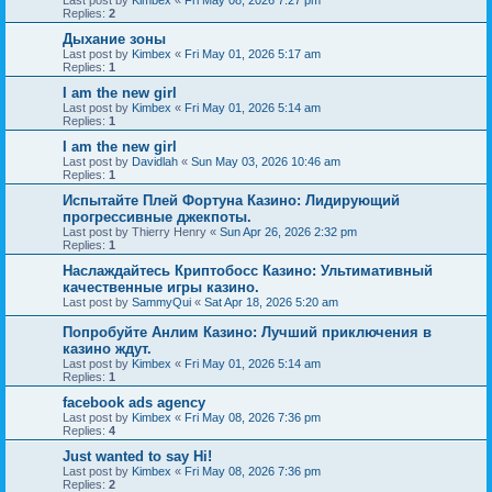
Last post by
Kimbex
«
Fri May 08, 2026 7:27 pm
Replies:
2
Дыхание зоны
Last post by
Kimbex
«
Fri May 01, 2026 5:17 am
Replies:
1
I am the new girl
Last post by
Kimbex
«
Fri May 01, 2026 5:14 am
Replies:
1
I am the new girl
Last post by
Davidlah
«
Sun May 03, 2026 10:46 am
Replies:
1
Испытайте Плей Фортуна Казино: Лидирующий
прогрессивные джекпоты.
Last post by
Thierry Henry
«
Sun Apr 26, 2026 2:32 pm
Replies:
1
Наслаждайтесь Криптобосс Казино: Ультимативный
качественные игры казино.
Last post by
SammyQui
«
Sat Apr 18, 2026 5:20 am
Попробуйте Анлим Казино: Лучший приключения в
казино ждут.
Last post by
Kimbex
«
Fri May 01, 2026 5:14 am
Replies:
1
facebook ads agency
Last post by
Kimbex
«
Fri May 08, 2026 7:36 pm
Replies:
4
Just wanted to say Hi!
Last post by
Kimbex
«
Fri May 08, 2026 7:36 pm
Replies:
2