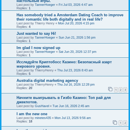
настольные игры.
Last post by
TannerHoeger
«
Fri Jul 03, 2026 4:47 am
Replies:
1
Has somebody tried a Amsterdam Dating Coach to improve
their romantic life both digitally and in real life?
Last post by
Thierry Henry
«
Mon Jul 20, 2026 4:15 pm
Replies:
4
Just wanted to say Hi!
Last post by
TannerHoeger
«
Sun Jun 21, 2026 1:56 pm
Replies:
1
Im glad I now signed up
Last post by
TannerHoeger
«
Sat Jun 20, 2026 12:37 pm
Replies:
1
Исследуйте Криптобосс Казино: Безопасный азарт
мирового уровня.
Last post by
ThierryHenry
«
Thu Jul 23, 2026 8:43 am
Replies:
5
Australia digital marketing agency
Last post by
ThierryHenry
«
Thu Jul 16, 2026 12:28 pm
Replies:
20
1
2
3
Начните выигрывать в Гизбо Казино: Топ рай для
джекпотов.
Last post by
GusHavel
«
Tue Jun 16, 2026 2:45 am
I am the new one
Last post by
minetes435
«
Mon Jul 13, 2026 9:56 am
Replies:
18
1
2