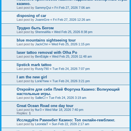
казино.
Last post by
SammyQui
«
Fri Feb 27, 2026 7:06 am
disposing of car
Last post by
JoannGre
«
Fri Feb 27, 2026 12:26 am
Трудно быть Богом
Last post by
ShennaWa
«
Wed Feb 25, 2026 8:38 pm
blue mountains sightseeing tour
Last post by
JackChri
«
Wed Feb 25, 2026 1:15 pm
laser tattoo removal with Olha Po
Last post by
BenEdgle
«
Wed Feb 25, 2026 11:48 am
lipstick mark tattoo
Last post by
Rusty790
«
Tue Feb 24, 2026 7:07 pm
I am the new girl
Last post by
LorieYww
«
Tue Feb 24, 2026 3:21 pm
Откройте для себя Плей Фортуна Казино: Волнующий
настольные игры.
Last post by
SallieCl
«
Tue Feb 24, 2026 3:19 am
Great Ocean Road one day tour
Last post by
ftur3
«
Wed Mar 18, 2026 7:40 pm
Replies:
1
Исследуйте Раменбет Казино: Топ онлайн-гемблинг.
Last post by
LeonidaT
«
Sun Feb 22, 2026 2:17 am