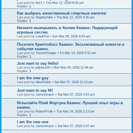
Last post by
ftur3
«
Thu Mar 12, 2026 8:35 pm
Replies:
1
Как выбрать качественный спиртные напитки
Last post by
StephenVek
«
Thu Mar 12, 2026 4:35 am
Replies:
1
Начните выигрывать в Анлим Казино: Лидирующий
игровые сессии.
Last post by
LewisPut
«
Sun Mar 08, 2026 4:04 am
Посетите Криптобосс Казино: Эксклюзивный новости и
события казино.
Last post by
TannerHoeger
«
Fri Mar 13, 2026 5:52 am
Replies:
1
Just want to say Hello!
Last post by
jollylara39
«
Mon Mar 09, 2026 11:44 am
Replies:
1
I am the new guy
Last post by
AltonSnink
«
Sat Mar 07, 2026 11:13 pm
Just want to say Hi!
Last post by
Jamesimack
«
Sat Mar 07, 2026 3:53 pm
Испытайте Плей Фортуна Казино: Лучший опыт игры в
казино.
Last post by
RobertFrulk
«
Tue Mar 24, 2026 2:13 pm
Replies:
1
I am the new one
Last post by
Jamesimack
«
Sat Mar 07, 2026 4:47 am