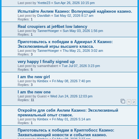
Last post by
Yvette23
«
Sun Apr 26, 2026 10:15 pm
Испытайте Анлим Казино: Волнующий надёжное казино.
Last post by
Davidlah
«
Sat May 02, 2026 8:17 am
Replies:
1
Real croupiers at jet4bet low latency
Last post by
TannerHoeger
«
Sun May 03, 2026 1:56 pm
Replies:
1
Приготовьтесь к победам в Адмирал Х Казино:
Эксклюзивный игры высшего класса.
Last post by
TannerHoeger
«
Thu May 21, 2026 3:02 am
Replies:
3
very happy I finally signed up
Last post by
samanthabert
«
Tue Jul 07, 2026 3:23 pm
Replies:
5
I am the new girl
Last post by
Kimbex
«
Fri May 08, 2026 7:40 pm
Replies:
3
I am the new one
Last post by
Guest
«
Wed Jun 24, 2026 12:03 pm
Replies:
11
1
2
Откройте для себя Анлим Казино: Эксклюзивный
премиальный опыт ставок.
Last post by
Kimbex
«
Fri May 01, 2026 5:14 am
Replies:
1
Приготовьтесь к победам в Криптобосс Казино:
Захватывающий новости и события казино.