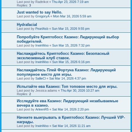
Last post by
Radtrikot
«
Thu Apr 23, 2026 7:19 am
Replies:
3
Just wanted to say Hello.
Last post by
GregoryA
«
Mon Mar 16, 2026 5:59 am
Hydrafacial
Last post by
PearlAsb
«
Sun Mar 15, 2026 9:55 pm
Попробуйте Криптобосс Казино: Лидирующий выбор
победителей.
Last post by
IrwinWoo
«
Sun Mar 15, 2026 7:32 pm
Наслаждайтесь Криптобосс Казино: Безопасный
эксклюзивный клуб ставок.
Last post by
IrwinWoo
«
Sun Mar 15, 2026 6:16 pm
Наслаждайтесь Плей Фортуна Казино: Лидирующий
популярное место для игры.
Last post by
SallieCl
«
Sat Mar 14, 2026 4:37 pm
Испытайте ева Казино: Топ топовое место для игры.
Last post by
Jessica adams
«
Thu Apr 30, 2026 10:27 am
Replies:
2
Исследуйте ева Казино: Лидирующий незабываемые
вечера в казино.
Last post by
ArleenR5
«
Sat Mar 14, 2026 2:20 pm
Начните выигрывать в Криптобосс Казино: Лучший VIP-
награды.
Last post by
IrwinWoo
«
Sat Mar 14, 2026 11:21 am