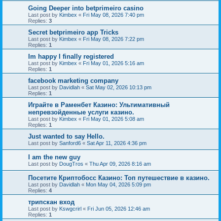
Going Deeper into betprimeiro casino
Last post by
Kimbex
«
Fri May 08, 2026 7:40 pm
Replies:
3
Secret betprimeiro app Tricks
Last post by
Kimbex
«
Fri May 08, 2026 7:22 pm
Replies:
1
Im happy I finally registered
Last post by
Kimbex
«
Fri May 01, 2026 5:16 am
Replies:
1
facebook marketing company
Last post by
Davidlah
«
Sat May 02, 2026 10:13 pm
Replies:
1
Играйте в Раменбет Казино: Ультимативный
непревзойденные услуги казино.
Last post by
Kimbex
«
Fri May 01, 2026 5:08 am
Replies:
1
Just wanted to say Hello.
Last post by
Sanford6
«
Sat Apr 11, 2026 4:36 pm
I am the new guy
Last post by
DougTros
«
Thu Apr 09, 2026 8:16 am
Посетите Криптобосс Казино: Топ путешествие в казино.
Last post by
Davidlah
«
Mon May 04, 2026 5:09 pm
Replies:
4
трипскан вход
Last post by
Kswgcrirl
«
Fri Jun 05, 2026 12:46 am
Replies:
1