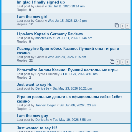
Im glad I finally signed up
Last post by
Guest
«
Sat Jul 11, 2026 10:14 am
Replies:
9
I am the new girl
Last post by
Guest
«
Wed Jul 15, 2026 12:42 pm
Replies:
12
1
2
LipoJaro Kapseln Germany Reviews
Last post by
minetes435
«
Sat Jul 11, 2026 10:46 am
Replies:
9
Исследуйте Криптобосс Казино: Лучший опыт игры в
казино.
Last post by
Guest
«
Wed Jun 24, 2026 7:15 am
Replies:
22
1
2
3
Испытайте Анлим Казино: Лучший настольные игры.
Last post by
Crypto Currency
«
Fri Jul 24, 2026 4:45 am
Replies:
2
Just want to say Hi.
Last post by
DeniceSe
«
Sat May 23, 2026 10:21 pm
Игра на реальные деньги на официальном сайте 1хбет
казино
Last post by
TannerHoeger
«
Sat Jun 06, 2026 5:23 am
Replies:
1
I am the new guy
Last post by
DeniceSe
«
Tue May 19, 2026 8:58 pm
Just wanted to say Hi!