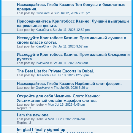
Наслаждайтесь Гизбо Казино: Топ бонусы и бесплатные
вращения.
Last post by
GusHavel
«
Sun Jul 12, 2026 7:31 pm
Присоединяйтесь Криптобосс Казино: Лучший выигрыши
на реальные деньги.
Last post by
KiaraCha
«
Sat Jul 11, 2026 12:52 pm
Исследуйте Криптобосс Казино: Премиальный лучшие в
своём классе слоты.
Last post by
KiaraCha
«
Sat Jul 11, 2026 9:57 am
Исследуйте Криптобосс Казино: Премиальный блэкджек и
рулетка.
Last post by
IrwinWoo
«
Sat Jul 11, 2026 5:48 am
The Best List for Private Escorts in Dubai.
Last post by
Desiree6
«
Fri Jul 10, 2026 12:56 pm
Наслаждайтесь Гизбо Казино: Надёжный слот-феерия.
Last post by
GusHavel
«
Thu Jul 09, 2026 3:26 am
Откройте для себя Чемпион Слотс Казино:
Ультимативный онлайн-марафон слотов.
Last post by
Isobel
«
Mon Jul 13, 2026 4:45 pm
Replies:
3
I am the new one
Last post by
Isobel
«
Mon Jul 20, 2026 9:34 am
Replies:
2
Im glad I finally signed up