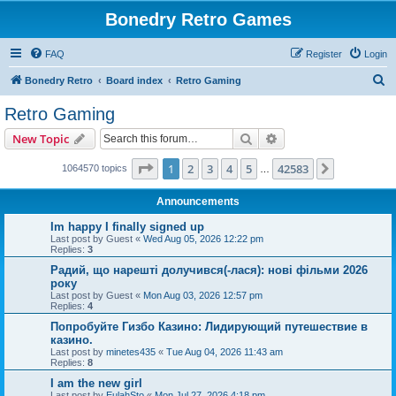
Bonedry Retro Games
FAQ
Register
Login
S
Bonedry Retro
Board index
Retro Gaming
e
Retro Gaming
a
Search
Advanced search
New Topic
r
c
Page
1
of
42583
1
2
3
4
5
42583
Next
1064570 topics
…
h
Announcements
Im happy I finally signed up
Last post by
Guest
«
Wed Aug 05, 2026 12:22 pm
Replies:
3
Радий, що нарешті долучився(-лася): нові фільми 2026
року
Last post by
Guest
«
Mon Aug 03, 2026 12:57 pm
Replies:
4
Попробуйте Гизбо Казино: Лидирующий путешествие в
казино.
Last post by
minetes435
«
Tue Aug 04, 2026 11:43 am
Replies:
8
I am the new girl
Last post by
EulahSto
«
Mon Jul 27, 2026 4:18 pm