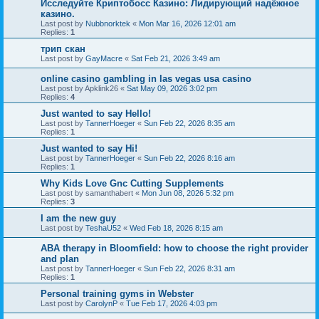
Исследуйте Криптобосс Казино: Лидирующий надёжное
казино.
Last post by
Nubbnorktek
«
Mon Mar 16, 2026 12:01 am
Replies:
1
трип скан
Last post by
GayMacre
«
Sat Feb 21, 2026 3:49 am
online casino gambling in las vegas usa casino
Last post by
Apklink26
«
Sat May 09, 2026 3:02 pm
Replies:
4
Just wanted to say Hello!
Last post by
TannerHoeger
«
Sun Feb 22, 2026 8:35 am
Replies:
1
Just wanted to say Hi!
Last post by
TannerHoeger
«
Sun Feb 22, 2026 8:16 am
Replies:
1
Why Kids Love Gnc Cutting Supplements
Last post by
samanthabert
«
Mon Jun 08, 2026 5:32 pm
Replies:
3
I am the new guy
Last post by
TeshaU52
«
Wed Feb 18, 2026 8:15 am
ABA therapy in Bloomfield: how to choose the right provider
and plan
Last post by
TannerHoeger
«
Sun Feb 22, 2026 8:31 am
Replies:
1
Personal training gyms in Webster
Last post by
CarolynP
«
Tue Feb 17, 2026 4:03 pm