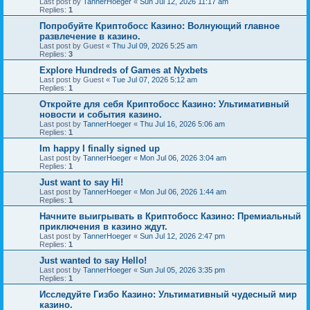
Last post by
TannerHoeger
«
Sun Jul 12, 2026 11:17 am
Replies:
1
Попробуйте Криптобосс Казино: Волнующий главное
развлечение в казино.
Last post by
Guest
«
Thu Jul 09, 2026 5:25 am
Replies:
3
Explore Hundreds of Games at Nyxbets
Last post by
Guest
«
Tue Jul 07, 2026 5:12 am
Replies:
1
Откройте для себя Криптобосс Казино: Ультимативный
новости и события казино.
Last post by
TannerHoeger
«
Thu Jul 16, 2026 5:06 am
Replies:
1
Im happy I finally signed up
Last post by
TannerHoeger
«
Mon Jul 06, 2026 3:04 am
Replies:
1
Just want to say Hi!
Last post by
TannerHoeger
«
Mon Jul 06, 2026 1:44 am
Replies:
1
Начните выигрывать в Криптобосс Казино: Премиальный
приключения в казино ждут.
Last post by
TannerHoeger
«
Sun Jul 12, 2026 2:47 pm
Replies:
1
Just wanted to say Hello!
Last post by
TannerHoeger
«
Sun Jul 05, 2026 3:35 pm
Replies:
1
Исследуйте Гизбо Казино: Ультимативный чудесный мир
казино.