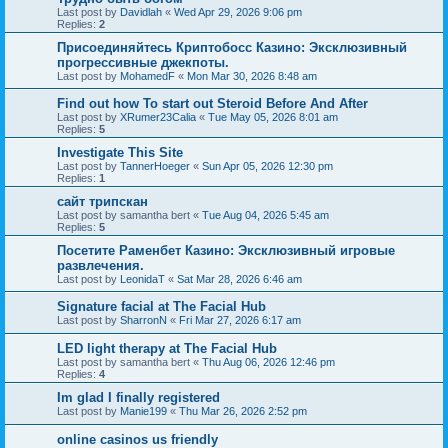
Last post by
Davidlah
«
Wed Apr 29, 2026 9:06 pm
Replies:
2
Присоединяйтесь Криптобосс Казино: Эксклюзивный
прогрессивные джекпоты.
Last post by
MohamedF
«
Mon Mar 30, 2026 8:48 am
Find out how To start out Steroid Before And After
Last post by
XRumer23Calia
«
Tue May 05, 2026 8:01 am
Replies:
5
Investigate This Site
Last post by
TannerHoeger
«
Sun Apr 05, 2026 12:30 pm
Replies:
1
сайт трипскан
Last post by
samantha bert
«
Tue Aug 04, 2026 5:45 am
Replies:
5
Посетите Раменбет Казино: Эксклюзивный игровые
развлечения.
Last post by
LeonidaT
«
Sat Mar 28, 2026 6:46 am
Signature facial at The Facial Hub
Last post by
SharronN
«
Fri Mar 27, 2026 6:17 am
LED light therapy at The Facial Hub
Last post by
samantha bert
«
Thu Aug 06, 2026 12:46 pm
Replies:
4
Im glad I finally registered
Last post by
Manie199
«
Thu Mar 26, 2026 2:52 pm
online casinos us friendly