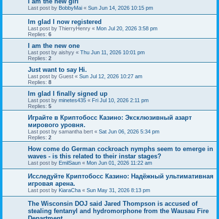
I am the new girl
Last post by
BobbyMai
«
Sun Jun 14, 2026 10:15 pm
Im glad I now registered
Last post by
ThierryHenry
«
Mon Jul 20, 2026 3:58 pm
Replies:
6
I am the new one
Last post by
aishyy
«
Thu Jun 11, 2026 10:01 pm
Replies:
2
Just want to say Hi.
Last post by
Guest
«
Sun Jul 12, 2026 10:27 am
Replies:
8
Im glad I finally signed up
Last post by
minetes435
«
Fri Jul 10, 2026 2:11 pm
Replies:
5
Играйте в Криптобосс Казино: Эксклюзивный азарт
мирового уровня.
Last post by
samantha bert
«
Sat Jun 06, 2026 5:34 pm
Replies:
2
How come do German cockroach nymphs seem to emerge in
waves - is this related to their instar stages?
Last post by
EmilSaun
«
Mon Jun 01, 2026 11:22 am
Исследуйте Криптобосс Казино: Надёжный ультимативная
игровая арена.
Last post by
KiaraCha
«
Sun May 31, 2026 8:13 pm
The Wisconsin DOJ said Jared Thompson is accused of
stealing fentanyl and hydromorphone from the Wausau Fire
Department