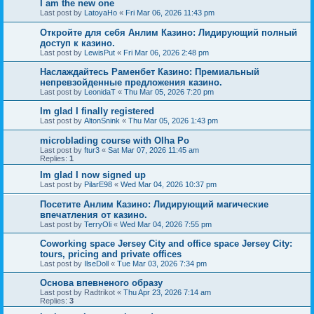
I am the new one
Last post by
LatoyaHo
«
Fri Mar 06, 2026 11:43 pm
Откройте для себя Анлим Казино: Лидирующий полный
доступ к казино.
Last post by
LewisPut
«
Fri Mar 06, 2026 2:48 pm
Наслаждайтесь Раменбет Казино: Премиальный
непревзойденные предложения казино.
Last post by
LeonidaT
«
Thu Mar 05, 2026 7:20 pm
Im glad I finally registered
Last post by
AltonSnink
«
Thu Mar 05, 2026 1:43 pm
microblading course with Olha Po
Last post by
ftur3
«
Sat Mar 07, 2026 11:45 am
Replies:
1
Im glad I now signed up
Last post by
PilarE98
«
Wed Mar 04, 2026 10:37 pm
Посетите Анлим Казино: Лидирующий магические
впечатления от казино.
Last post by
TerryOli
«
Wed Mar 04, 2026 7:55 pm
Coworking space Jersey City and office space Jersey City:
tours, pricing and private offices
Last post by
IlseDoll
«
Tue Mar 03, 2026 7:34 pm
Основа впевненого образу
Last post by
Radtrikot
«
Thu Apr 23, 2026 7:14 am
Replies:
3