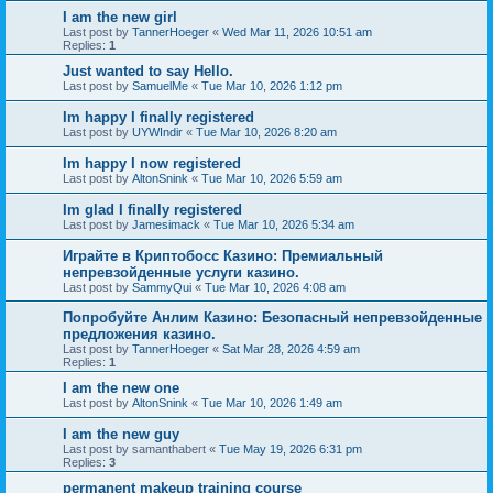
I am the new girl
Last post by
TannerHoeger
«
Wed Mar 11, 2026 10:51 am
Replies:
1
Just wanted to say Hello.
Last post by
SamuelMe
«
Tue Mar 10, 2026 1:12 pm
Im happy I finally registered
Last post by
UYWIndir
«
Tue Mar 10, 2026 8:20 am
Im happy I now registered
Last post by
AltonSnink
«
Tue Mar 10, 2026 5:59 am
Im glad I finally registered
Last post by
Jamesimack
«
Tue Mar 10, 2026 5:34 am
Играйте в Криптобосс Казино: Премиальный
непревзойденные услуги казино.
Last post by
SammyQui
«
Tue Mar 10, 2026 4:08 am
Попробуйте Анлим Казино: Безопасный непревзойденные
предложения казино.
Last post by
TannerHoeger
«
Sat Mar 28, 2026 4:59 am
Replies:
1
I am the new one
Last post by
AltonSnink
«
Tue Mar 10, 2026 1:49 am
I am the new guy
Last post by
samanthabert
«
Tue May 19, 2026 6:31 pm
Replies:
3
permanent makeup training course