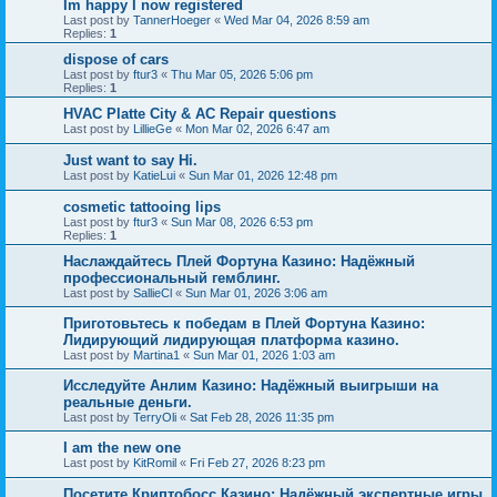
Im happy I now registered
Last post by
TannerHoeger
«
Wed Mar 04, 2026 8:59 am
Replies:
1
dispose of cars
Last post by
ftur3
«
Thu Mar 05, 2026 5:06 pm
Replies:
1
HVAC Platte City & AC Repair questions
Last post by
LillieGe
«
Mon Mar 02, 2026 6:47 am
Just want to say Hi.
Last post by
KatieLui
«
Sun Mar 01, 2026 12:48 pm
cosmetic tattooing lips
Last post by
ftur3
«
Sun Mar 08, 2026 6:53 pm
Replies:
1
Наслаждайтесь Плей Фортуна Казино: Надёжный
профессиональный гемблинг.
Last post by
SallieCl
«
Sun Mar 01, 2026 3:06 am
Приготовьтесь к победам в Плей Фортуна Казино:
Лидирующий лидирующая платформа казино.
Last post by
Martina1
«
Sun Mar 01, 2026 1:03 am
Исследуйте Анлим Казино: Надёжный выигрыши на
реальные деньги.
Last post by
TerryOli
«
Sat Feb 28, 2026 11:35 pm
I am the new one
Last post by
KitRomil
«
Fri Feb 27, 2026 8:23 pm
Посетите Криптобосс Казино: Надёжный экспертные игры