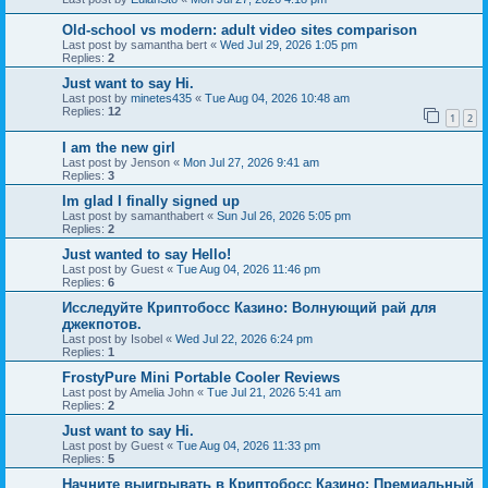
Old-school vs modern: adult video sites comparison
Last post by
samantha bert
«
Wed Jul 29, 2026 1:05 pm
Replies:
2
Just want to say Hi.
Last post by
minetes435
«
Tue Aug 04, 2026 10:48 am
Replies:
12
1
2
I am the new girl
Last post by
Jenson
«
Mon Jul 27, 2026 9:41 am
Replies:
3
Im glad I finally signed up
Last post by
samanthabert
«
Sun Jul 26, 2026 5:05 pm
Replies:
2
Just wanted to say Hello!
Last post by
Guest
«
Tue Aug 04, 2026 11:46 pm
Replies:
6
Исследуйте Криптобосс Казино: Волнующий рай для
джекпотов.
Last post by
Isobel
«
Wed Jul 22, 2026 6:24 pm
Replies:
1
FrostyPure Mini Portable Cooler Reviews
Last post by
Amelia John
«
Tue Jul 21, 2026 5:41 am
Replies:
2
Just want to say Hi.
Last post by
Guest
«
Tue Aug 04, 2026 11:33 pm
Replies:
5
Начните выигрывать в Криптобосс Казино: Премиальный