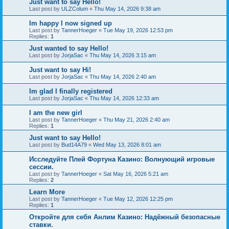
Just want to say Hello!
Last post by
ULZColum
«
Thu May 14, 2026 9:38 am
Im happy I now signed up
Last post by
TannerHoeger
«
Tue May 19, 2026 12:53 pm
Replies:
1
Just wanted to say Hello!
Last post by
JorjaSac
«
Thu May 14, 2026 3:15 am
Just want to say Hi!
Last post by
JorjaSac
«
Thu May 14, 2026 2:40 am
Im glad I finally registered
Last post by
JorjaSac
«
Thu May 14, 2026 12:33 am
I am the new girl
Last post by
TannerHoeger
«
Thu May 21, 2026 2:40 am
Replies:
1
Just want to say Hello!
Last post by
Bud14A79
«
Wed May 13, 2026 8:01 am
Исследуйте Плей Фортуна Казино: Волнующий игровые
сессии.
Last post by
TannerHoeger
«
Sat May 16, 2026 5:21 am
Replies:
2
Learn More
Last post by
TannerHoeger
«
Tue May 12, 2026 12:25 pm
Replies:
1
Откройте для себя Анлим Казино: Надёжный безопасные
ставки.