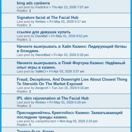
bing ads canberra
Last post by
Radtrikot
«
Thu Apr 23, 2026 7:07 am
Replies:
2
Signature facial at The Facial Hub
Last post by
Kimbex
«
Fri May 01, 2026 5:17 am
Replies:
2
ссылки для девушек купить
Last post by
Davidlah
«
Fri May 01, 2026 8:52 pm
Replies:
1
Начните выигрывать в Хайп Казино: Лидирующий битвы
в блэкджек.
Last post by
NaomiBad
«
Fri Apr 03, 2026 5:26 pm
Начните выигрывать в Плей Фортуна Казино: Надёжный
опыт игры в казино.
Last post by
SallieCl
«
Fri Apr 03, 2026 3:37 am
Fraud, Deceptions, And Downright Lies About Closest Thing
To Steroids On The Market Exposed
Last post by
Asogcrirl
«
Tue Jun 16, 2026 9:16 pm
Replies:
2
IPL skin rejuvenation at The Facial Hub
Last post by
Kimbex
«
Fri May 01, 2026 5:20 am
Replies:
2
Присоединяйтесь Криптобосс Казино: Захватывающий
последние тренды казино.
Last post by
samantha bert
«
Mon Aug 03, 2026 2:24 pm
Replies:
5
Трудно быть богом