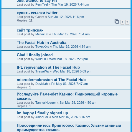
Just wanted to say Hi!
Last post by
FernTrel
«
Thu Mar 19, 2026 7:44 pm
купить ссылки twitter
Last post by
Guest
«
Sun Jul 12, 2026 1:16 pm
Replies:
11
1
2
сайт трипскан
Last post by
MelvaTaf
«
Thu Mar 19, 2026 7:54 am
The Facial Hub in Australia
Last post by
TuyetKxs
«
Thu Mar 19, 2026 4:34 am
Glad I finally joined
Last post by
WillieOi
«
Wed Mar 18, 2026 7:28 pm
IPL rejuvenation at The Facial Hub
Last post by
TresaWai
«
Wed Mar 18, 2026 5:09 pm
microdermabrasion at The Facial Hub
Last post by
Davidlah
«
Fri May 01, 2026 7:47 am
Replies:
1
Исследуйте Раменбет Казино: Лидирующий игровые
сессии.
Last post by
TannerHoeger
«
Sat Mar 28, 2026 4:50 am
Replies:
1
Im happy I finally signed up
Last post by
AidanPar
«
Mon Mar 16, 2026 8:16 pm
Присоединяйтесь Криптобосс Казино: Ультимативный
преимущества казино.