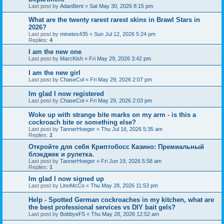
Last post by
AdanBent
«
Sat May 30, 2026 8:15 pm
What are the twenty rarest rarest skins in Brawl Stars in
2026?
Last post by
minetes435
«
Sun Jul 12, 2026 5:24 pm
Replies:
4
I am the new one
Last post by
MarcKish
«
Fri May 29, 2026 3:42 pm
I am the new girl
Last post by
ChaseCol
«
Fri May 29, 2026 2:07 pm
Im glad I now registered
Last post by
ChaseCol
«
Fri May 29, 2026 2:03 pm
Woke up with strange bite marks on my arm - is this a
cockroach bite or something else?
Last post by
TannerHoeger
«
Thu Jul 16, 2026 5:35 am
Replies:
2
Откройте для себя Криптобосс Казино: Премиальный
блэкджек и рулетка.
Last post by
TannerHoeger
«
Fri Jun 19, 2026 5:58 am
Replies:
1
Im glad I now signed up
Last post by
LinoMcCo
«
Thu May 28, 2026 11:53 pm
Help - Spotted German cockroaches in my kitchen, what are
the best professional services vs DIY bait gels?
Last post by
BobbyeF5
«
Thu May 28, 2026 12:52 am