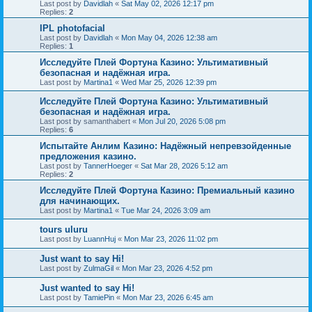
Last post by
Davidlah
«
Sat May 02, 2026 12:17 pm
Replies:
2
IPL photofacial
Last post by
Davidlah
«
Mon May 04, 2026 12:38 am
Replies:
1
Исследуйте Плей Фортуна Казино: Ультимативный
безопасная и надёжная игра.
Last post by
Martina1
«
Wed Mar 25, 2026 12:39 pm
Исследуйте Плей Фортуна Казино: Ультимативный
безопасная и надёжная игра.
Last post by
samanthabert
«
Mon Jul 20, 2026 5:08 pm
Replies:
6
Испытайте Анлим Казино: Надёжный непревзойденные
предложения казино.
Last post by
TannerHoeger
«
Sat Mar 28, 2026 5:12 am
Replies:
2
Исследуйте Плей Фортуна Казино: Премиальный казино
для начинающих.
Last post by
Martina1
«
Tue Mar 24, 2026 3:09 am
tours uluru
Last post by
LuannHuj
«
Mon Mar 23, 2026 11:02 pm
Just want to say Hi!
Last post by
ZulmaGil
«
Mon Mar 23, 2026 4:52 pm
Just wanted to say Hi!
Last post by
TamiePin
«
Mon Mar 23, 2026 6:45 am