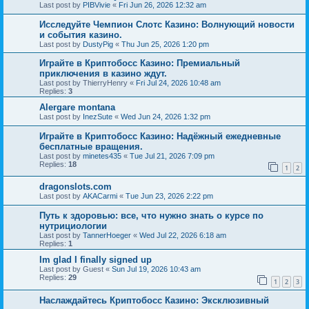
Last post by
PIBVivie
«
Fri Jun 26, 2026 12:32 am
Исследуйте Чемпион Слотс Казино: Волнующий новости
и события казино.
Last post by
DustyPig
«
Thu Jun 25, 2026 1:20 pm
Играйте в Криптобосс Казино: Премиальный
приключения в казино ждут.
Last post by
ThierryHenry
«
Fri Jul 24, 2026 10:48 am
Replies:
3
Alergare montana
Last post by
InezSute
«
Wed Jun 24, 2026 1:32 pm
Играйте в Криптобосс Казино: Надёжный ежедневные
бесплатные вращения.
Last post by
minetes435
«
Tue Jul 21, 2026 7:09 pm
Replies:
18
1
2
dragonslots.com
Last post by
AKACarmi
«
Tue Jun 23, 2026 2:22 pm
Путь к здоровью: все, что нужно знать о курсе по
нутрициологии
Last post by
TannerHoeger
«
Wed Jul 22, 2026 6:18 am
Replies:
1
Im glad I finally signed up
Last post by
Guest
«
Sun Jul 19, 2026 10:43 am
Replies:
29
1
2
3
Наслаждайтесь Криптобосс Казино: Эксклюзивный