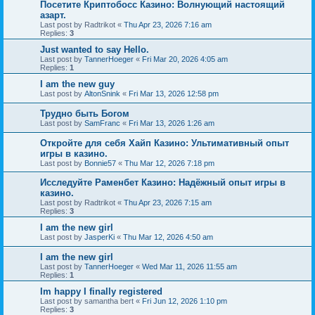
Посетите Криптобосс Казино: Волнующий настоящий
азарт.
Last post by
Radtrikot
«
Thu Apr 23, 2026 7:16 am
Replies:
3
Just wanted to say Hello.
Last post by
TannerHoeger
«
Fri Mar 20, 2026 4:05 am
Replies:
1
I am the new guy
Last post by
AltonSnink
«
Fri Mar 13, 2026 12:58 pm
Трудно быть Богом
Last post by
SamFranc
«
Fri Mar 13, 2026 1:26 am
Откройте для себя Хайп Казино: Ультимативный опыт
игры в казино.
Last post by
Bonnie57
«
Thu Mar 12, 2026 7:18 pm
Исследуйте Раменбет Казино: Надёжный опыт игры в
казино.
Last post by
Radtrikot
«
Thu Apr 23, 2026 7:15 am
Replies:
3
I am the new girl
Last post by
JasperKi
«
Thu Mar 12, 2026 4:50 am
I am the new girl
Last post by
TannerHoeger
«
Wed Mar 11, 2026 11:55 am
Replies:
1
Im happy I finally registered
Last post by
samantha bert
«
Fri Jun 12, 2026 1:10 pm
Replies:
3