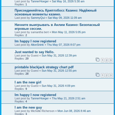
Last post by
TannerHoeger
«
Sat May 16, 2026 5:30 am
Replies:
1
Присоединяйтесь Криптобосс Казино: Надёжный
основные моменты казино.
Last post by
SammyQui
«
Sat May 09, 2026 11:09 am
Начните выигрывать в Анлим Казино: Безопасный
игровые сессии.
Last post by
samantha bert
«
Mon May 11, 2026 5:05 pm
Replies:
2
Im happy I now registered
Last post by
AltonSnink
«
Thu May 07, 2026 8:07 pm
Just wanted to say Hello.
Last post by
Guest
«
Sun May 31, 2026 12:39 pm
Replies:
29
1
2
3
printable blackjack strategy chart pdf
Last post by
Guest
«
Sun May 31, 2026 12:55 pm
Replies:
28
1
2
3
I am the new girl
Last post by
Guest
«
Sun May 31, 2026 4:09 pm
Replies:
9
Im happy I now registered
Last post by
TannerHoeger
«
Thu May 21, 2026 2:51 am
Replies:
4
I am the new guy
Last post by
Michelle Richerson
«
Mon Jun 08, 2026 8:46 am
Replies:
3