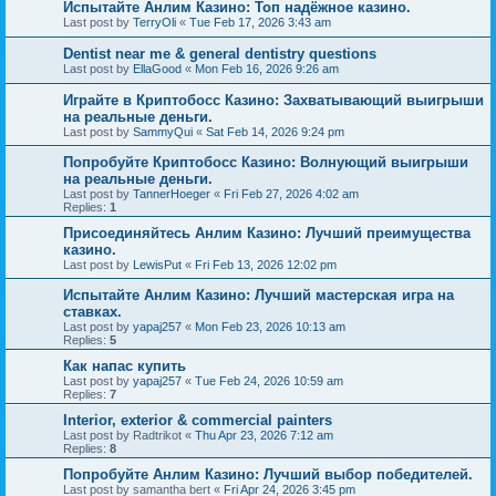
Испытайте Анлим Казино: Топ надёжное казино.
Last post by
TerryOli
«
Tue Feb 17, 2026 3:43 am
Dentist near me & general dentistry questions
Last post by
EllaGood
«
Mon Feb 16, 2026 9:26 am
Играйте в Криптобосс Казино: Захватывающий выигрыши
на реальные деньги.
Last post by
SammyQui
«
Sat Feb 14, 2026 9:24 pm
Попробуйте Криптобосс Казино: Волнующий выигрыши
на реальные деньги.
Last post by
TannerHoeger
«
Fri Feb 27, 2026 4:02 am
Replies:
1
Присоединяйтесь Анлим Казино: Лучший преимущества
казино.
Last post by
LewisPut
«
Fri Feb 13, 2026 12:02 pm
Испытайте Анлим Казино: Лучший мастерская игра на
ставках.
Last post by
yapaj257
«
Mon Feb 23, 2026 10:13 am
Replies:
5
Как напас купить
Last post by
yapaj257
«
Tue Feb 24, 2026 10:59 am
Replies:
7
Interior, exterior & commercial painters
Last post by
Radtrikot
«
Thu Apr 23, 2026 7:12 am
Replies:
8
Попробуйте Анлим Казино: Лучший выбор победителей.
Last post by
samantha bert
«
Fri Apr 24, 2026 3:45 pm