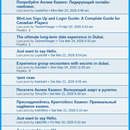
Попробуйте Анлим Казино: Лидирующий онлайн-
гемблинг.
Last post by
LewisPut
«
Mon Mar 23, 2026 4:48 am
WinLion Sign Up and Login Guide: A Complete Guide for
Canadian Players
Last post by
TannerHoeger
«
Fri Apr 03, 2026 5:42 am
Replies:
1
The ultimate long-term date experience in Dubai.
Last post by
TannerHoeger
«
Tue Mar 24, 2026 8:33 am
Replies:
1
Just want to say Hello.
Last post by
LoydJaff
«
Sat Mar 21, 2026 9:54 pm
Experience group encounters with escorts in dubai.
Last post by
Davidlah
«
Mon May 04, 2026 11:08 am
Replies:
3
трип скан
Last post by
KatrinaH
«
Sat Mar 21, 2026 9:56 am
Посетите Анлим Казино: Волнующий азарт в рулетке.
Last post by
TerryOli
«
Sat Mar 21, 2026 8:30 am
Присоединяйтесь Криптобосс Казино: Премиальный
надёжное казино.
Last post by
IrwinWoo
«
Sat Mar 21, 2026 5:10 am
Just want to say Hello.
Last post by
LillaOMe
«
Fri Mar 20, 2026 5:42 am