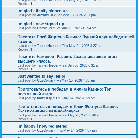
Last post by
TannerHoeger
«
Sun May 17, 2026 2:57 pm
Replies:
1
Im glad I finally signed up
Last post by
ArmandCh
«
Sat May 16, 2026 2:57 pm
Im glad I now signed up
Last post by
ChaseCol
«
Sat May 16, 2026 12:54 pm
Посетите Плей Фортуна Казино: Лучший круг победителей
казино.
Last post by
TannerHoeger
«
Thu May 21, 2026 3:27 am
Replies:
1
Посетите Раменбет Казино: Захватывающий игры
высшего класса.
Last post by
TannerHoeger
«
Sat Jun 06, 2026 6:31 am
Replies:
1
Just wanted to say Hello!
Last post by
ULZColum
«
Fri May 15, 2026 4:35 am
Приготовьтесь к победам в Анлим Казино: Топ
роскошный азарт.
Last post by
KandisOg
«
Thu May 14, 2026 8:59 pm
Приготовьтесь к победам в Плей Фортуна Казино:
Эксклюзивный казино-бонусы.
Last post by
TannerHoeger
«
Sat May 23, 2026 5:48 am
Replies:
1
Im happy I now registered
Last post by
ULZColum
«
Thu May 14, 2026 4:57 pm