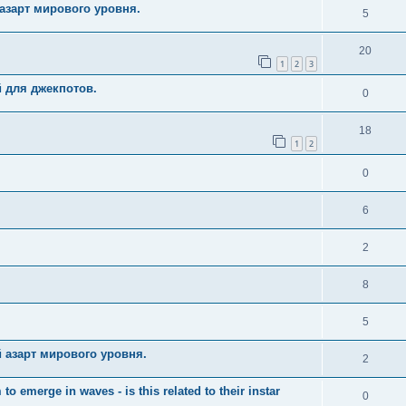
азарт мирового уровня.
5
20
1
2
3
й для джекпотов.
0
18
1
2
0
6
2
8
5
 азарт мирового уровня.
2
merge in waves - is this related to their instar
0