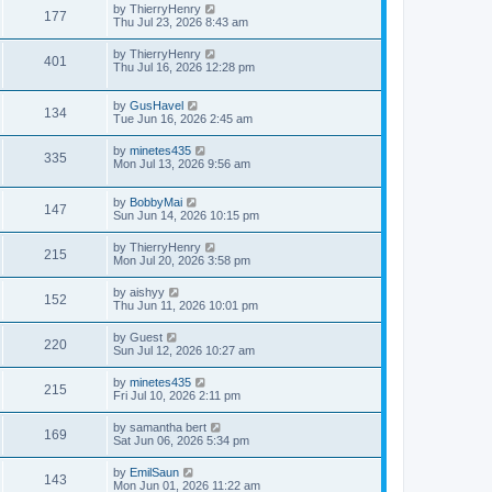
by
ThierryHenry
177
Thu Jul 23, 2026 8:43 am
by
ThierryHenry
401
Thu Jul 16, 2026 12:28 pm
by
GusHavel
134
Tue Jun 16, 2026 2:45 am
by
minetes435
335
Mon Jul 13, 2026 9:56 am
by
BobbyMai
147
Sun Jun 14, 2026 10:15 pm
by
ThierryHenry
215
Mon Jul 20, 2026 3:58 pm
by
aishyy
152
Thu Jun 11, 2026 10:01 pm
by
Guest
220
Sun Jul 12, 2026 10:27 am
by
minetes435
215
Fri Jul 10, 2026 2:11 pm
by
samantha bert
169
Sat Jun 06, 2026 5:34 pm
by
EmilSaun
143
Mon Jun 01, 2026 11:22 am