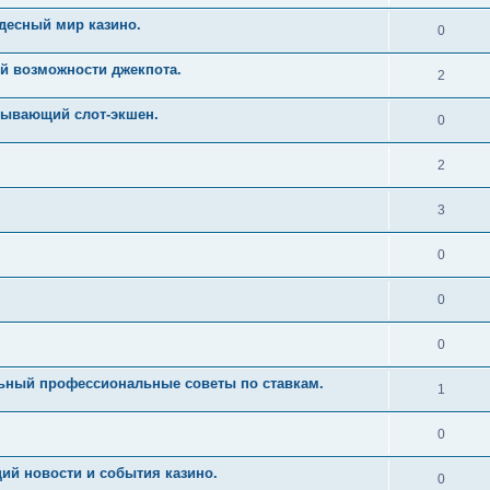
десный мир казино.
0
й возможности джекпота.
2
тывающий слот-экшен.
0
2
3
0
0
0
льный профессиональные советы по ставкам.
1
0
ий новости и события казино.
0