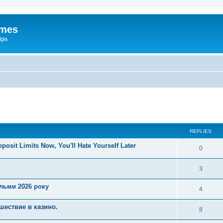
ames
gia
ed search
REPLIES
posit Limits Now, You'll Hate Yourself Later
0
3
ільми 2026 року
4
шествие в казино.
8