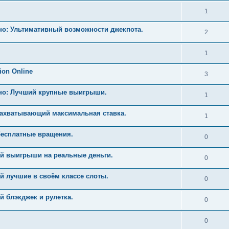
1
но: Ультимативный возможности джекпота.
2
1
ion Online
3
ино: Лучший крупные выигрыши.
1
Захватывающий максимальная ставка.
1
бесплатные вращения.
0
й выигрыши на реальные деньги.
0
й лучшие в своём классе слоты.
0
 блэкджек и рулетка.
0
0