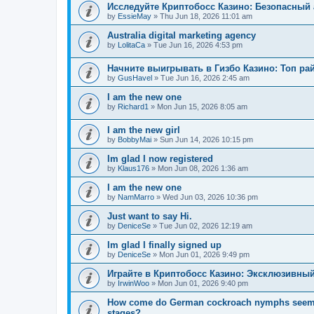
Исследуйте Криптобосс Казино: Безопасный 
by
EssieMay
»
Thu Jun 18, 2026 11:01 am
Australia digital marketing agency
by
LolitaCa
»
Tue Jun 16, 2026 4:53 pm
Начните выигрывать в Гизбо Казино: Топ ра
by
GusHavel
»
Tue Jun 16, 2026 2:45 am
I am the new one
by
Richard1
»
Mon Jun 15, 2026 8:05 am
I am the new girl
by
BobbyMai
»
Sun Jun 14, 2026 10:15 pm
Im glad I now registered
by
Klaus176
»
Mon Jun 08, 2026 1:36 am
I am the new one
by
NamMarro
»
Wed Jun 03, 2026 10:36 pm
Just want to say Hi.
by
DeniceSe
»
Tue Jun 02, 2026 12:19 am
Im glad I finally signed up
by
DeniceSe
»
Mon Jun 01, 2026 9:49 pm
Играйте в Криптобосс Казино: Эксклюзивный
by
IrwinWoo
»
Mon Jun 01, 2026 9:40 pm
How come do German cockroach nymphs seem to e
stages?