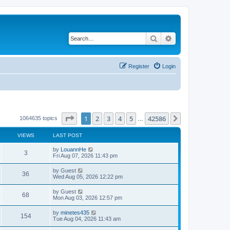
Search
Advanced search
Register
Login
Page
1
of
42586
1
2
3
4
5
42586
Next
1064635 topics
…
VIEWS
LAST POST
by
LouannHe
3
Fri Aug 07, 2026 11:43 pm
by
Guest
36
Wed Aug 05, 2026 12:22 pm
by
Guest
68
Mon Aug 03, 2026 12:57 pm
by
minetes435
154
Tue Aug 04, 2026 11:43 am