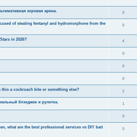
ьтимативная игровая арена.
0
used of stealing fentanyl and hydromorphone from the
0
 Stars in 2026?
4
0
0
0
 this a cockroach bite or something else?
2
иальный блэкджек и рулетка.
1
0
n, what are the best professional services vs DIY bait
0