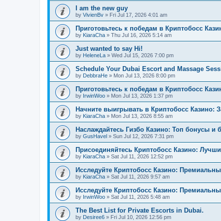
I am the new guy
by
VivienBv
»
Fri Jul 17, 2026 4:01 am
Приготовьтесь к победам в Криптобосс Кази
by
KiaraCha
»
Thu Jul 16, 2026 5:14 am
Just wanted to say Hi!
by
HeleneLa
»
Wed Jul 15, 2026 7:00 pm
Schedule Your Dubai Escort and Massage Sess
by
DebbraHe
»
Mon Jul 13, 2026 8:00 pm
Приготовьтесь к победам в Криптобосс Каз
by
IrwinWoo
»
Mon Jul 13, 2026 1:37 pm
Начните выигрывать в Криптобосс Казино: 
by
KiaraCha
»
Mon Jul 13, 2026 8:55 am
Наслаждайтесь Гизбо Казино: Топ бонусы и 
by
GusHavel
»
Sun Jul 12, 2026 7:31 pm
Присоединяйтесь Криптобосс Казино: Лучши
by
KiaraCha
»
Sat Jul 11, 2026 12:52 pm
Исследуйте Криптобосс Казино: Премиальны
by
KiaraCha
»
Sat Jul 11, 2026 9:57 am
Исследуйте Криптобосс Казино: Премиальный
by
IrwinWoo
»
Sat Jul 11, 2026 5:48 am
The Best List for Private Escorts in Dubai.
by
Desiree6
»
Fri Jul 10, 2026 12:56 pm