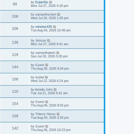
by
EulahSto
89
Mon Jul 27, 2026 4:18 pm
by
samantha bert
108
Wed Jul 29, 2026 1:05 pm
by
minetes435
208
Tue Aug 04, 2026 10:48 am
by
Jenson
138
Mon Jul 27, 2026 9:41 am
by
samanthabert
119
Sun Jul 26, 2026 5:05 pm
by
Guest
144
Thu Aug 06, 2026 9:04 pm
by
Isobel
108
Wed Jul 22, 2026 6:24 pm
by
Amelia John
120
Tue Jul 21, 2026 5:41 am
by
Guest
154
Thu Aug 06, 2026 8:55 pm
by
Thierry Henry
109
Tue Aug 04, 2026 3:26 pm
by
Guest
142
Thu Aug 06, 2026 10:23 pm