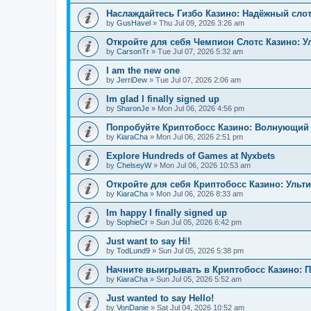
Наслаждайтесь Гизбо Казино: Надёжный сло
by
GusHavel
»
Thu Jul 09, 2026 3:26 am
Откройте для себя Чемпион Слотс Казино: 
by
CarsonTr
»
Tue Jul 07, 2026 5:32 am
I am the new one
by
JerriDew
»
Tue Jul 07, 2026 2:06 am
Im glad I finally signed up
by
SharonJe
»
Mon Jul 06, 2026 4:56 pm
Попробуйте Криптобосс Казино: Волнующий 
by
KiaraCha
»
Mon Jul 06, 2026 2:51 pm
Explore Hundreds of Games at Nyxbets
by
ChelseyW
»
Mon Jul 06, 2026 10:53 am
Откройте для себя Криптобосс Казино: Ульт
by
KiaraCha
»
Mon Jul 06, 2026 8:33 am
Im happy I finally signed up
by
SophieCr
»
Sun Jul 05, 2026 6:42 pm
Just want to say Hi!
by
TodLund9
»
Sun Jul 05, 2026 5:38 pm
Начните выигрывать в Криптобосс Казино: 
by
KiaraCha
»
Sun Jul 05, 2026 5:52 am
Just wanted to say Hello!
by
VonDanie
»
Sat Jul 04, 2026 10:52 am