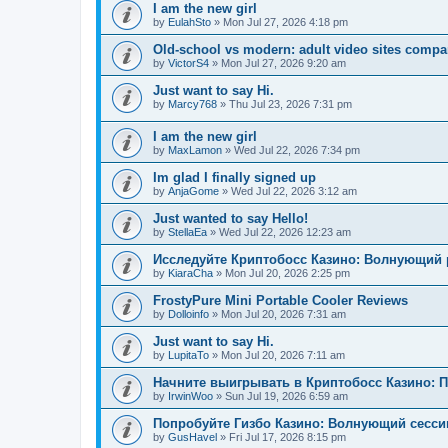
I am the new girl
by
EulahSto
»
Mon Jul 27, 2026 4:18 pm
Old-school vs modern: adult video sites compa
by
VictorS4
»
Mon Jul 27, 2026 9:20 am
Just want to say Hi.
by
Marcy768
»
Thu Jul 23, 2026 7:31 pm
I am the new girl
by
MaxLamon
»
Wed Jul 22, 2026 7:34 pm
Im glad I finally signed up
by
AnjaGome
»
Wed Jul 22, 2026 3:12 am
Just wanted to say Hello!
by
StellaEa
»
Wed Jul 22, 2026 12:23 am
Исследуйте Криптобосс Казино: Волнующий 
by
KiaraCha
»
Mon Jul 20, 2026 2:25 pm
FrostyPure Mini Portable Cooler Reviews
by
Dolloinfo
»
Mon Jul 20, 2026 7:31 am
Just want to say Hi.
by
LupitaTo
»
Mon Jul 20, 2026 7:11 am
Начните выигрывать в Криптобосс Казино: 
by
IrwinWoo
»
Sun Jul 19, 2026 6:59 am
Попробуйте Гизбо Казино: Волнующий сесси
by
GusHavel
»
Fri Jul 17, 2026 8:15 pm