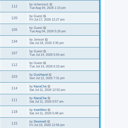
by
richerson1
112
Tue Aug 04, 2026 1:15 pm
by
Guest
120
Fri Jul 17, 2026 12:27 pm
by
Guest
105
Tue Aug 04, 2026 5:26 pm
by
Jenson
134
Sat Jul 18, 2026 3:35 pm
by
Guest
107
Tue Jul 14, 2026 5:54 am
by
Guest
112
Tue Jul 14, 2026 6:10 am
by
GusHavel
103
Sun Jul 12, 2026 7:31 pm
by
KiaraCha
114
Sat Jul 11, 2026 12:52 pm
by
KiaraCha
111
Sat Jul 11, 2026 9:57 am
by
IrwinWoo
118
Sat Jul 11, 2026 5:48 am
by
Desiree6
115
Fri Jul 10, 2026 12:56 pm