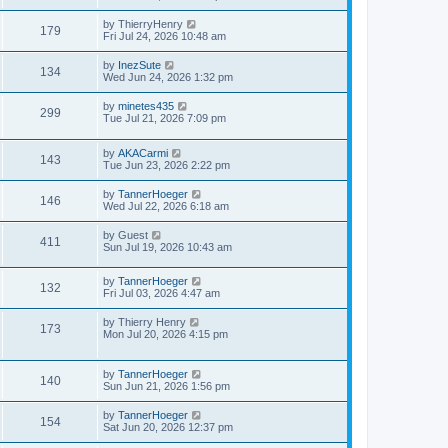
by
ThierryHenry
179
Fri Jul 24, 2026 10:48 am
by
InezSute
134
Wed Jun 24, 2026 1:32 pm
by
minetes435
299
Tue Jul 21, 2026 7:09 pm
by
AKACarmi
143
Tue Jun 23, 2026 2:22 pm
by
TannerHoeger
146
Wed Jul 22, 2026 6:18 am
by
Guest
411
Sun Jul 19, 2026 10:43 am
by
TannerHoeger
132
Fri Jul 03, 2026 4:47 am
by
Thierry Henry
173
Mon Jul 20, 2026 4:15 pm
by
TannerHoeger
140
Sun Jun 21, 2026 1:56 pm
by
TannerHoeger
154
Sat Jun 20, 2026 12:37 pm