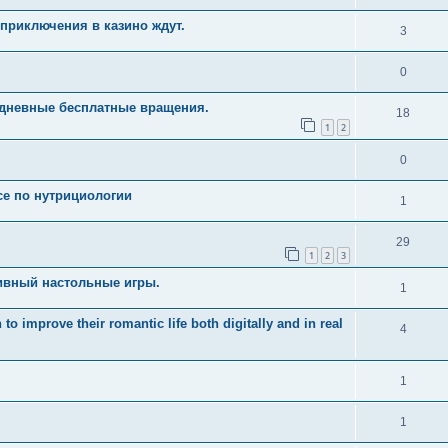
приключения в казино ждут.
3
0
едневные бесплатные вращения.
18
1
2
0
рсе по нутрициологии
1
29
1
2
3
ивный настольные игры.
1
 improve their romantic life both digitally and in real
4
1
1