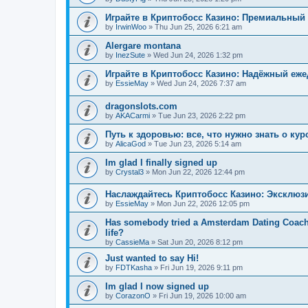
Играйте в Криптобосс Казино: Премиальный 
by
IrwinWoo
»
Thu Jun 25, 2026 6:21 am
Alergare montana
by
InezSute
»
Wed Jun 24, 2026 1:32 pm
Играйте в Криптобосс Казино: Надёжный еж
by
EssieMay
»
Wed Jun 24, 2026 7:37 am
dragonslots.com
by
AKACarmi
»
Tue Jun 23, 2026 2:22 pm
Путь к здоровью: все, что нужно знать о ку
by
AlicaGod
»
Tue Jun 23, 2026 5:14 am
Im glad I finally signed up
by
Crystal3
»
Mon Jun 22, 2026 12:44 pm
Наслаждайтесь Криптобосс Казино: Эксклюз
by
EssieMay
»
Mon Jun 22, 2026 12:05 pm
Has somebody tried a Amsterdam Dating Coach to
life?
by
CassieMa
»
Sat Jun 20, 2026 8:12 pm
Just wanted to say Hi!
by
FDTKasha
»
Fri Jun 19, 2026 9:11 pm
Im glad I now signed up
by
CorazonO
»
Fri Jun 19, 2026 10:00 am