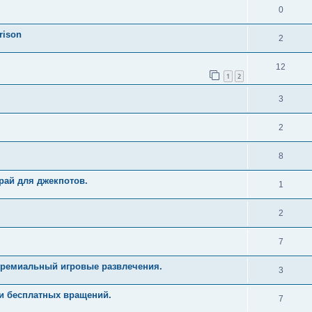
0
rison
2
12
1
2
3
2
8
рай для джекпотов.
1
2
7
Премиальный игровые развлечения.
3
и бесплатных вращений.
7