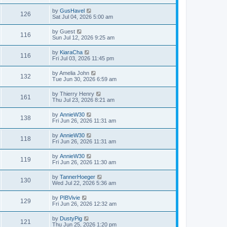
by
GusHavel
126
Sat Jul 04, 2026 5:00 am
by
Guest
116
Sun Jul 12, 2026 9:25 am
by
KiaraCha
116
Fri Jul 03, 2026 11:45 pm
by
Amelia John
132
Tue Jun 30, 2026 6:59 am
by
Thierry Henry
161
Thu Jul 23, 2026 8:21 am
by
AnnieW30
138
Fri Jun 26, 2026 11:31 am
by
AnnieW30
118
Fri Jun 26, 2026 11:31 am
by
AnnieW30
119
Fri Jun 26, 2026 11:30 am
by
TannerHoeger
130
Wed Jul 22, 2026 5:36 am
by
PIBVivie
129
Fri Jun 26, 2026 12:32 am
by
DustyPig
121
Thu Jun 25, 2026 1:20 pm