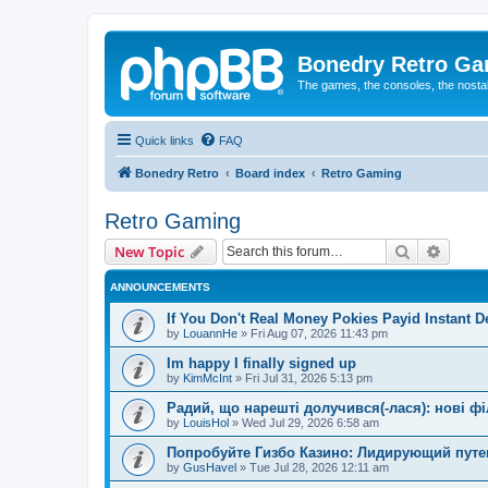
Bonedry Retro G
The games, the consoles, the nostal
Quick links
FAQ
Bonedry Retro
Board index
Retro Gaming
Retro Gaming
Search
Advanc
New Topic
ANNOUNCEMENTS
If You Don't Real Money Pokies Payid Instant De
by
LouannHe
»
Fri Aug 07, 2026 11:43 pm
Im happy I finally signed up
by
KimMcInt
»
Fri Jul 31, 2026 5:13 pm
Радий, що нарешті долучився(-лася): нові ф
by
LouisHol
»
Wed Jul 29, 2026 6:58 am
Попробуйте Гизбо Казино: Лидирующий путе
by
GusHavel
»
Tue Jul 28, 2026 12:11 am