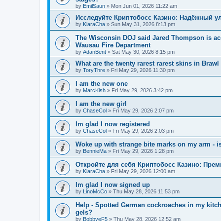
by
EmilSaun
»
Mon Jun 01, 2026 11:22 am
Исследуйте Криптобосс Казино: Надёжный ул
by
KiaraCha
»
Sun May 31, 2026 8:13 pm
The Wisconsin DOJ said Jared Thompson is acc
Wausau Fire Department
by
AdanBent
»
Sat May 30, 2026 8:15 pm
What are the twenty rarest rarest skins in Brawl
by
ToryThre
»
Fri May 29, 2026 11:30 pm
I am the new one
by
MarcKish
»
Fri May 29, 2026 3:42 pm
I am the new girl
by
ChaseCol
»
Fri May 29, 2026 2:07 pm
Im glad I now registered
by
ChaseCol
»
Fri May 29, 2026 2:03 pm
Woke up with strange bite marks on my arm - is
by
BennieMa
»
Fri May 29, 2026 1:28 pm
Откройте для себя Криптобосс Казино: Прем
by
KiaraCha
»
Fri May 29, 2026 12:00 am
Im glad I now signed up
by
LinoMcCo
»
Thu May 28, 2026 11:53 pm
Help - Spotted German cockroaches in my kitche
gels?
by
BobbyeF5
»
Thu May 28, 2026 12:52 am