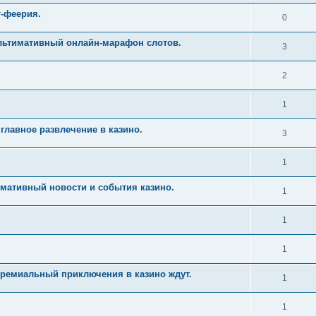
т-феерия.
0
Ультимативный онлайн-марафон слотов.
3
2
1
главное развлечение в казино.
3
1
имативный новости и события казино.
1
1
1
Премиальный приключения в казино ждут.
1
1