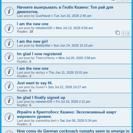
Начните выигрывать в Гизбо Казино: Топ рай для
джекпотов.
Last post by
GusHavel
«
Tue Jun 16, 2026 2:45 am
I am the new one
Last post by
minetes435
«
Mon Jul 13, 2026 9:56 am
Replies:
18
1
2
I am the new girl
Last post by
BobbyMai
«
Sun Jun 14, 2026 10:15 pm
Im glad I now registered
Last post by
ThierryHenry
«
Mon Jul 20, 2026 3:58 pm
Replies:
6
I am the new one
Last post by
aishyy
«
Thu Jun 11, 2026 10:01 pm
Replies:
2
Just want to say Hi.
Last post by
Guest
«
Sun Jul 12, 2026 10:27 am
Replies:
8
Im glad I finally signed up
Last post by
minetes435
«
Fri Jul 10, 2026 2:11 pm
Replies:
5
Играйте в Криптобосс Казино: Эксклюзивный азарт
мирового уровня.
Last post by
samantha bert
«
Sat Jun 06, 2026 5:34 pm
Replies:
2
How come do German cockroach nymphs seem to emerge in