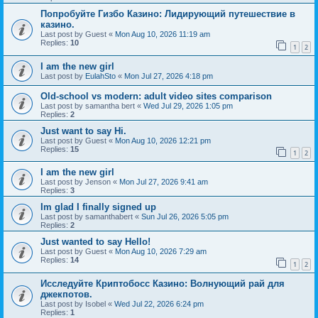
Попробуйте Гизбо Казино: Лидирующий путешествие в
казино.
Last post by
Guest
«
Mon Aug 10, 2026 11:19 am
Replies:
10
1
2
I am the new girl
Last post by
EulahSto
«
Mon Jul 27, 2026 4:18 pm
Old-school vs modern: adult video sites comparison
Last post by
samantha bert
«
Wed Jul 29, 2026 1:05 pm
Replies:
2
Just want to say Hi.
Last post by
Guest
«
Mon Aug 10, 2026 12:21 pm
Replies:
15
1
2
I am the new girl
Last post by
Jenson
«
Mon Jul 27, 2026 9:41 am
Replies:
3
Im glad I finally signed up
Last post by
samanthabert
«
Sun Jul 26, 2026 5:05 pm
Replies:
2
Just wanted to say Hello!
Last post by
Guest
«
Mon Aug 10, 2026 7:29 am
Replies:
14
1
2
Исследуйте Криптобосс Казино: Волнующий рай для
джекпотов.
Last post by
Isobel
«
Wed Jul 22, 2026 6:24 pm
Replies:
1