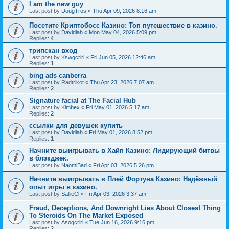
I am the new guy
Last post by
DougTros
«
Thu Apr 09, 2026 8:16 am
Посетите Криптобосс Казино: Топ путешествие в казино.
Last post by
Davidlah
«
Mon May 04, 2026 5:09 pm
Replies:
4
трипскан вход
Last post by
Kswgcrirl
«
Fri Jun 05, 2026 12:46 am
Replies:
1
bing ads canberra
Last post by
Radtrikot
«
Thu Apr 23, 2026 7:07 am
Replies:
2
Signature facial at The Facial Hub
Last post by
Kimbex
«
Fri May 01, 2026 5:17 am
Replies:
2
ссылки для девушек купить
Last post by
Davidlah
«
Fri May 01, 2026 8:52 pm
Replies:
1
Начните выигрывать в Хайп Казино: Лидирующий битвы
в блэкджек.
Last post by
NaomiBad
«
Fri Apr 03, 2026 5:26 pm
Начните выигрывать в Плей Фортуна Казино: Надёжный
опыт игры в казино.
Last post by
SallieCl
«
Fri Apr 03, 2026 3:37 am
Fraud, Deceptions, And Downright Lies About Closest Thing
To Steroids On The Market Exposed
Last post by
Asogcrirl
«
Tue Jun 16, 2026 9:16 pm
Replies:
2