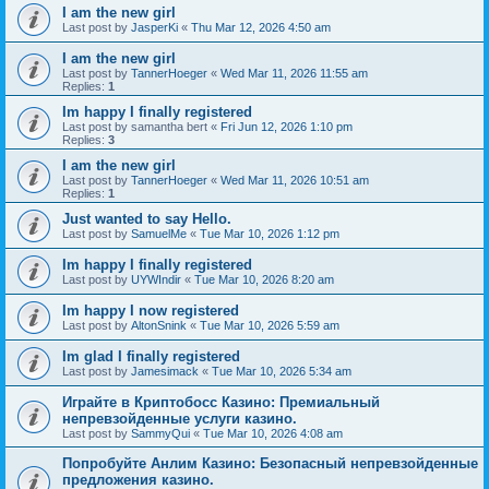
I am the new girl
Last post by
JasperKi
«
Thu Mar 12, 2026 4:50 am
I am the new girl
Last post by
TannerHoeger
«
Wed Mar 11, 2026 11:55 am
Replies:
1
Im happy I finally registered
Last post by
samantha bert
«
Fri Jun 12, 2026 1:10 pm
Replies:
3
I am the new girl
Last post by
TannerHoeger
«
Wed Mar 11, 2026 10:51 am
Replies:
1
Just wanted to say Hello.
Last post by
SamuelMe
«
Tue Mar 10, 2026 1:12 pm
Im happy I finally registered
Last post by
UYWIndir
«
Tue Mar 10, 2026 8:20 am
Im happy I now registered
Last post by
AltonSnink
«
Tue Mar 10, 2026 5:59 am
Im glad I finally registered
Last post by
Jamesimack
«
Tue Mar 10, 2026 5:34 am
Играйте в Криптобосс Казино: Премиальный
непревзойденные услуги казино.
Last post by
SammyQui
«
Tue Mar 10, 2026 4:08 am
Попробуйте Анлим Казино: Безопасный непревзойденные
предложения казино.