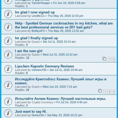
Last post by
TannerHoeger
«
Fri Jun 19, 2026 5:58 am
Replies:
1
Im glad I now signed up
Last post by
LinoMcCo
«
Thu May 28, 2026 11:53 pm
Help - Spotted German cockroaches in my kitchen, what are
the best professional services vs DIY bait gels?
Last post by
BobbyeF5
«
Thu May 28, 2026 12:52 am
Im glad I finally signed up
Last post by
Guest
«
Sat Jul 11, 2026 10:14 am
Replies:
9
I am the new girl
Last post by
Guest
«
Wed Jul 15, 2026 12:42 pm
Replies:
12
1
2
LipoJaro Kapseln Germany Reviews
Last post by
minetes435
«
Sat Jul 11, 2026 10:46 am
Replies:
9
Исследуйте Криптобосс Казино: Лучший опыт игры в
казино.
Last post by
Guest
«
Wed Jun 24, 2026 7:15 am
Replies:
22
1
2
3
Испытайте Анлим Казино: Лучший настольные игры.
Last post by
Crypto Currency
«
Fri Jul 24, 2026 4:45 am
Replies:
2
Just want to say Hi.
Last post by
DeniceSe
«
Sat May 23, 2026 10:21 pm