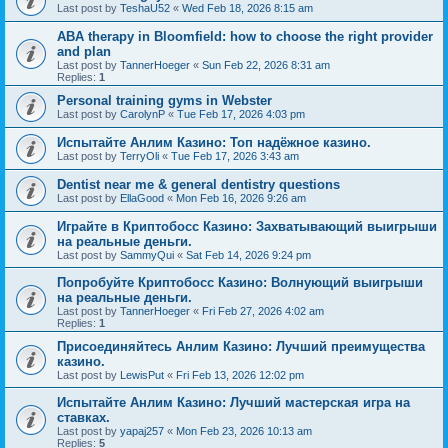
Last post by
TeshaU52
«
Wed Feb 18, 2026 8:15 am
ABA therapy in Bloomfield: how to choose the right provider
and plan
Last post by
TannerHoeger
«
Sun Feb 22, 2026 8:31 am
Replies:
1
Personal training gyms in Webster
Last post by
CarolynP
«
Tue Feb 17, 2026 4:03 pm
Испытайте Анлим Казино: Топ надёжное казино.
Last post by
TerryOli
«
Tue Feb 17, 2026 3:43 am
Dentist near me & general dentistry questions
Last post by
EllaGood
«
Mon Feb 16, 2026 9:26 am
Играйте в Криптобосс Казино: Захватывающий выигрыши
на реальные деньги.
Last post by
SammyQui
«
Sat Feb 14, 2026 9:24 pm
Попробуйте Криптобосс Казино: Волнующий выигрыши
на реальные деньги.
Last post by
TannerHoeger
«
Fri Feb 27, 2026 4:02 am
Replies:
1
Присоединяйтесь Анлим Казино: Лучший преимущества
казино.
Last post by
LewisPut
«
Fri Feb 13, 2026 12:02 pm
Испытайте Анлим Казино: Лучший мастерская игра на
ставках.
Last post by
yapaj257
«
Mon Feb 23, 2026 10:13 am
Replies:
5