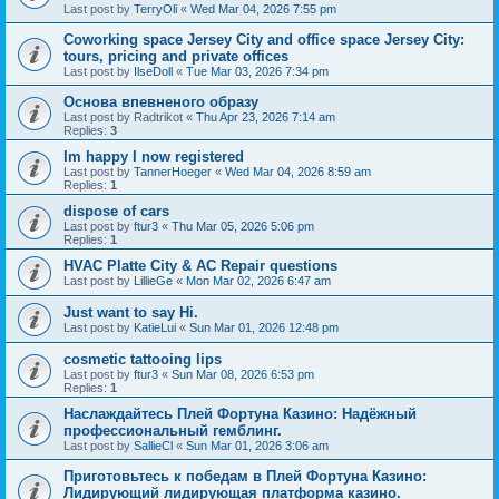
Last post by
TerryOli
«
Wed Mar 04, 2026 7:55 pm
Coworking space Jersey City and office space Jersey City:
tours, pricing and private offices
Last post by
IlseDoll
«
Tue Mar 03, 2026 7:34 pm
Основа впевненого образу
Last post by
Radtrikot
«
Thu Apr 23, 2026 7:14 am
Replies:
3
Im happy I now registered
Last post by
TannerHoeger
«
Wed Mar 04, 2026 8:59 am
Replies:
1
dispose of cars
Last post by
ftur3
«
Thu Mar 05, 2026 5:06 pm
Replies:
1
HVAC Platte City & AC Repair questions
Last post by
LillieGe
«
Mon Mar 02, 2026 6:47 am
Just want to say Hi.
Last post by
KatieLui
«
Sun Mar 01, 2026 12:48 pm
cosmetic tattooing lips
Last post by
ftur3
«
Sun Mar 08, 2026 6:53 pm
Replies:
1
Наслаждайтесь Плей Фортуна Казино: Надёжный
профессиональный гемблинг.
Last post by
SallieCl
«
Sun Mar 01, 2026 3:06 am
Приготовьтесь к победам в Плей Фортуна Казино:
Лидирующий лидирующая платформа казино.