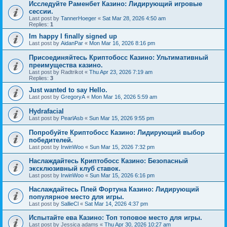
Исследуйте Раменбет Казино: Лидирующий игровые
сессии.
Last post by
TannerHoeger
«
Sat Mar 28, 2026 4:50 am
Replies:
1
Im happy I finally signed up
Last post by
AidanPar
«
Mon Mar 16, 2026 8:16 pm
Присоединяйтесь Криптобосс Казино: Ультимативный
преимущества казино.
Last post by
Radtrikot
«
Thu Apr 23, 2026 7:19 am
Replies:
3
Just wanted to say Hello.
Last post by
GregoryA
«
Mon Mar 16, 2026 5:59 am
Hydrafacial
Last post by
PearlAsb
«
Sun Mar 15, 2026 9:55 pm
Попробуйте Криптобосс Казино: Лидирующий выбор
победителей.
Last post by
IrwinWoo
«
Sun Mar 15, 2026 7:32 pm
Наслаждайтесь Криптобосс Казино: Безопасный
эксклюзивный клуб ставок.
Last post by
IrwinWoo
«
Sun Mar 15, 2026 6:16 pm
Наслаждайтесь Плей Фортуна Казино: Лидирующий
популярное место для игры.
Last post by
SallieCl
«
Sat Mar 14, 2026 4:37 pm
Испытайте ева Казино: Топ топовое место для игры.
Last post by
Jessica adams
«
Thu Apr 30, 2026 10:27 am