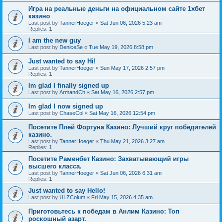
Игра на реальные деньги на официальном сайте 1хбет
казино
Last post by
TannerHoeger
«
Sat Jun 06, 2026 5:23 am
Replies:
1
I am the new guy
Last post by
DeniceSe
«
Tue May 19, 2026 8:58 pm
Just wanted to say Hi!
Last post by
TannerHoeger
«
Sun May 17, 2026 2:57 pm
Replies:
1
Im glad I finally signed up
Last post by
ArmandCh
«
Sat May 16, 2026 2:57 pm
Im glad I now signed up
Last post by
ChaseCol
«
Sat May 16, 2026 12:54 pm
Посетите Плей Фортуна Казино: Лучший круг победителей
казино.
Last post by
TannerHoeger
«
Thu May 21, 2026 3:27 am
Replies:
1
Посетите Раменбет Казино: Захватывающий игры
высшего класса.
Last post by
TannerHoeger
«
Sat Jun 06, 2026 6:31 am
Replies:
1
Just wanted to say Hello!
Last post by
ULZColum
«
Fri May 15, 2026 4:35 am
Приготовьтесь к победам в Анлим Казино: Топ
роскошный азарт.