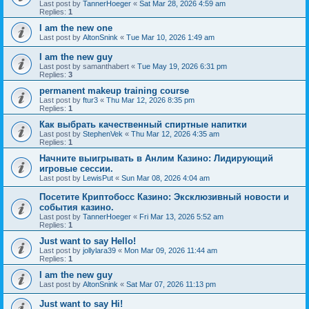
Last post by
TannerHoeger
«
Sat Mar 28, 2026 4:59 am
Replies:
1
I am the new one
Last post by
AltonSnink
«
Tue Mar 10, 2026 1:49 am
I am the new guy
Last post by
samanthabert
«
Tue May 19, 2026 6:31 pm
Replies:
3
permanent makeup training course
Last post by
ftur3
«
Thu Mar 12, 2026 8:35 pm
Replies:
1
Как выбрать качественный спиртные напитки
Last post by
StephenVek
«
Thu Mar 12, 2026 4:35 am
Replies:
1
Начните выигрывать в Анлим Казино: Лидирующий
игровые сессии.
Last post by
LewisPut
«
Sun Mar 08, 2026 4:04 am
Посетите Криптобосс Казино: Эксклюзивный новости и
события казино.
Last post by
TannerHoeger
«
Fri Mar 13, 2026 5:52 am
Replies:
1
Just want to say Hello!
Last post by
jollylara39
«
Mon Mar 09, 2026 11:44 am
Replies:
1
I am the new guy
Last post by
AltonSnink
«
Sat Mar 07, 2026 11:13 pm
Just want to say Hi!