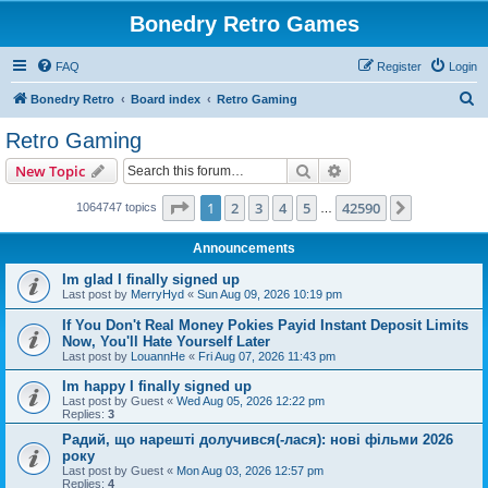
Bonedry Retro Games
FAQ
Register
Login
S
Bonedry Retro
Board index
Retro Gaming
e
Retro Gaming
a
Search
Advanced search
New Topic
r
c
Page
1
of
42590
1
2
3
4
5
42590
Next
1064747 topics
…
h
Announcements
Im glad I finally signed up
Last post by
MerryHyd
«
Sun Aug 09, 2026 10:19 pm
If You Don't Real Money Pokies Payid Instant Deposit Limits
Now, You'll Hate Yourself Later
Last post by
LouannHe
«
Fri Aug 07, 2026 11:43 pm
Im happy I finally signed up
Last post by
Guest
«
Wed Aug 05, 2026 12:22 pm
Replies:
3
Радий, що нарешті долучився(-лася): нові фільми 2026
року
Last post by
Guest
«
Mon Aug 03, 2026 12:57 pm
Replies:
4