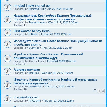
Im glad I now signed up
Last post by
AnnieW30
«
Fri Jun 26, 2026 11:30 am
Наслаждайтесь Криптобосс Казино: Премиальный
профессиональные советы по ставкам.
Last post by
TannerHoeger
«
Wed Jul 22, 2026 5:36 am
Replies:
1
Just wanted to say Hello.
Last post by
PIBVivie
«
Fri Jun 26, 2026 12:32 am
Исследуйте Чемпион Слотс Казино: Волнующий новости
и события казино.
Last post by
DustyPig
«
Thu Jun 25, 2026 1:20 pm
Играйте в Криптобосс Казино: Премиальный
приключения в казино ждут.
Last post by
ThierryHenry
«
Fri Jul 24, 2026 10:48 am
Replies:
3
Alergare montana
Last post by
InezSute
«
Wed Jun 24, 2026 1:32 pm
Играйте в Криптобосс Казино: Надёжный ежедневные
бесплатные вращения.
Last post by
minetes435
«
Tue Jul 21, 2026 7:09 pm
Replies:
18
1
2
dragonslots.com
Last post by
AKACarmi
«
Tue Jun 23, 2026 2:22 pm