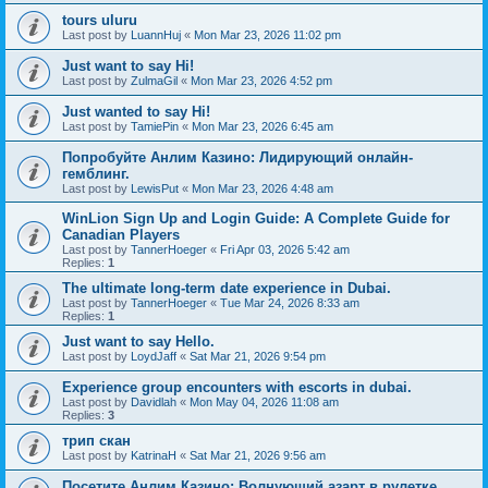
tours uluru
Last post by
LuannHuj
«
Mon Mar 23, 2026 11:02 pm
Just want to say Hi!
Last post by
ZulmaGil
«
Mon Mar 23, 2026 4:52 pm
Just wanted to say Hi!
Last post by
TamiePin
«
Mon Mar 23, 2026 6:45 am
Попробуйте Анлим Казино: Лидирующий онлайн-
гемблинг.
Last post by
LewisPut
«
Mon Mar 23, 2026 4:48 am
WinLion Sign Up and Login Guide: A Complete Guide for
Canadian Players
Last post by
TannerHoeger
«
Fri Apr 03, 2026 5:42 am
Replies:
1
The ultimate long-term date experience in Dubai.
Last post by
TannerHoeger
«
Tue Mar 24, 2026 8:33 am
Replies:
1
Just want to say Hello.
Last post by
LoydJaff
«
Sat Mar 21, 2026 9:54 pm
Experience group encounters with escorts in dubai.
Last post by
Davidlah
«
Mon May 04, 2026 11:08 am
Replies:
3
трип скан
Last post by
KatrinaH
«
Sat Mar 21, 2026 9:56 am
Посетите Анлим Казино: Волнующий азарт в рулетке.