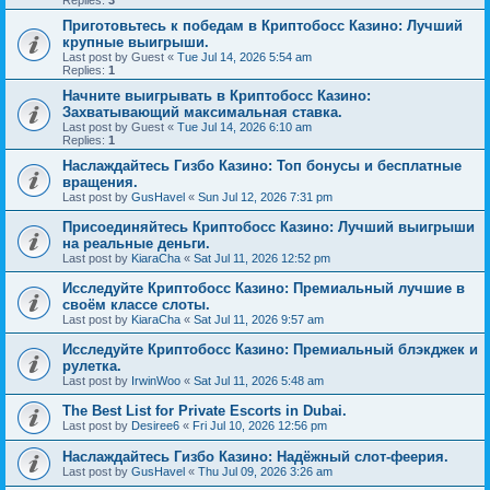
Replies:
3
Приготовьтесь к победам в Криптобосс Казино: Лучший
крупные выигрыши.
Last post by
Guest
«
Tue Jul 14, 2026 5:54 am
Replies:
1
Начните выигрывать в Криптобосс Казино:
Захватывающий максимальная ставка.
Last post by
Guest
«
Tue Jul 14, 2026 6:10 am
Replies:
1
Наслаждайтесь Гизбо Казино: Топ бонусы и бесплатные
вращения.
Last post by
GusHavel
«
Sun Jul 12, 2026 7:31 pm
Присоединяйтесь Криптобосс Казино: Лучший выигрыши
на реальные деньги.
Last post by
KiaraCha
«
Sat Jul 11, 2026 12:52 pm
Исследуйте Криптобосс Казино: Премиальный лучшие в
своём классе слоты.
Last post by
KiaraCha
«
Sat Jul 11, 2026 9:57 am
Исследуйте Криптобосс Казино: Премиальный блэкджек и
рулетка.
Last post by
IrwinWoo
«
Sat Jul 11, 2026 5:48 am
The Best List for Private Escorts in Dubai.
Last post by
Desiree6
«
Fri Jul 10, 2026 12:56 pm
Наслаждайтесь Гизбо Казино: Надёжный слот-феерия.
Last post by
GusHavel
«
Thu Jul 09, 2026 3:26 am