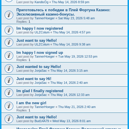
Last post by
KandisOg
«
Thu May 14, 2026 8:59 pm
Приготовьтесь к победам в Плей Фортуна Казино:
Эксклюзивный казино-бонусы.
Last post by
TannerHoeger
«
Sat May 23, 2026 5:48 am
Replies:
1
Im happy I now registered
Last post by
ULZColum
«
Thu May 14, 2026 4:57 pm
Just want to say Hello!
Last post by
ULZColum
«
Thu May 14, 2026 9:38 am
Im happy I now signed up
Last post by
TannerHoeger
«
Tue May 19, 2026 12:53 pm
Replies:
1
Just wanted to say Hello!
Last post by
JorjaSac
«
Thu May 14, 2026 3:15 am
Just want to say Hi!
Last post by
JorjaSac
«
Thu May 14, 2026 2:40 am
Im glad I finally registered
Last post by
JorjaSac
«
Thu May 14, 2026 12:33 am
I am the new girl
Last post by
TannerHoeger
«
Thu May 21, 2026 2:40 am
Replies:
1
Just want to say Hello!
Last post by
Bud14A79
«
Wed May 13, 2026 8:01 am