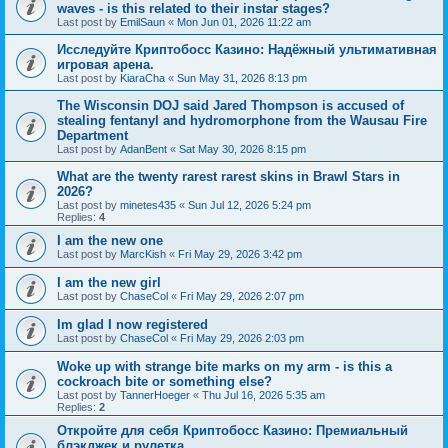
waves - is this related to their instar stages?
Last post by
EmilSaun
«
Mon Jun 01, 2026 11:22 am
Исследуйте Криптобосс Казино: Надёжный ультимативная
игровая арена.
Last post by
KiaraCha
«
Sun May 31, 2026 8:13 pm
The Wisconsin DOJ said Jared Thompson is accused of
stealing fentanyl and hydromorphone from the Wausau Fire
Department
Last post by
AdanBent
«
Sat May 30, 2026 8:15 pm
What are the twenty rarest rarest skins in Brawl Stars in
2026?
Last post by
minetes435
«
Sun Jul 12, 2026 5:24 pm
Replies:
4
I am the new one
Last post by
MarcKish
«
Fri May 29, 2026 3:42 pm
I am the new girl
Last post by
ChaseCol
«
Fri May 29, 2026 2:07 pm
Im glad I now registered
Last post by
ChaseCol
«
Fri May 29, 2026 2:03 pm
Woke up with strange bite marks on my arm - is this a
cockroach bite or something else?
Last post by
TannerHoeger
«
Thu Jul 16, 2026 5:35 am
Replies:
2
Откройте для себя Криптобосс Казино: Премиальный
блэкджек и рулетка.