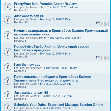
FrostyPure Mini Portable Cooler Reviews
Last post by
Amelia John
«
Tue Jul 21, 2026 5:41 am
Replies:
2
Just want to say Hi.
Last post by
Guest
«
Mon Aug 10, 2026 7:25 am
Replies:
13
1
2
Начните выигрывать в Криптобосс Казино: Премиальный
игровые развлечения.
Last post by
Thierry Henry
«
Tue Aug 04, 2026 3:26 pm
Replies:
3
Попробуйте Гизбо Казино: Волнующий сессии
бесплатных вращений.
Last post by
Guest
«
Mon Aug 10, 2026 9:14 am
Replies:
10
1
2
I am the new guy
Last post by
richerson1
«
Tue Aug 04, 2026 1:15 pm
Replies:
1
Приготовьтесь к победам в Криптобосс Казино:
Ультимативный возможности джекпота.
Last post by
Guest
«
Fri Jul 17, 2026 12:27 pm
Replies:
2
Just wanted to say Hi!
Last post by
Guest
«
Tue Aug 04, 2026 5:26 pm
Replies:
1
Schedule Your Dubai Escort and Massage Session Online
Last post by
Jenson
«
Sat Jul 18, 2026 3:35 pm