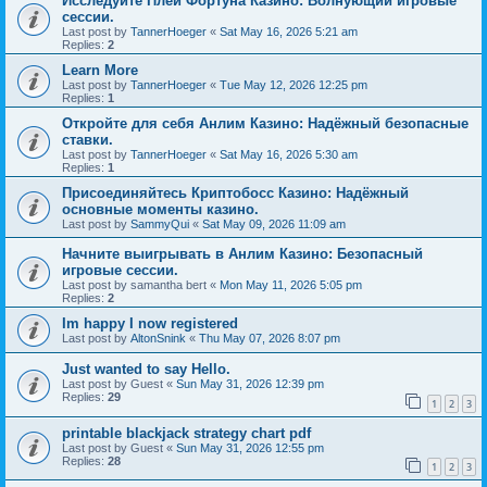
Исследуйте Плей Фортуна Казино: Волнующий игровые
сессии.
Last post by
TannerHoeger
«
Sat May 16, 2026 5:21 am
Replies:
2
Learn More
Last post by
TannerHoeger
«
Tue May 12, 2026 12:25 pm
Replies:
1
Откройте для себя Анлим Казино: Надёжный безопасные
ставки.
Last post by
TannerHoeger
«
Sat May 16, 2026 5:30 am
Replies:
1
Присоединяйтесь Криптобосс Казино: Надёжный
основные моменты казино.
Last post by
SammyQui
«
Sat May 09, 2026 11:09 am
Начните выигрывать в Анлим Казино: Безопасный
игровые сессии.
Last post by
samantha bert
«
Mon May 11, 2026 5:05 pm
Replies:
2
Im happy I now registered
Last post by
AltonSnink
«
Thu May 07, 2026 8:07 pm
Just wanted to say Hello.
Last post by
Guest
«
Sun May 31, 2026 12:39 pm
Replies:
29
1
2
3
printable blackjack strategy chart pdf
Last post by
Guest
«
Sun May 31, 2026 12:55 pm
Replies:
28
1
2
3