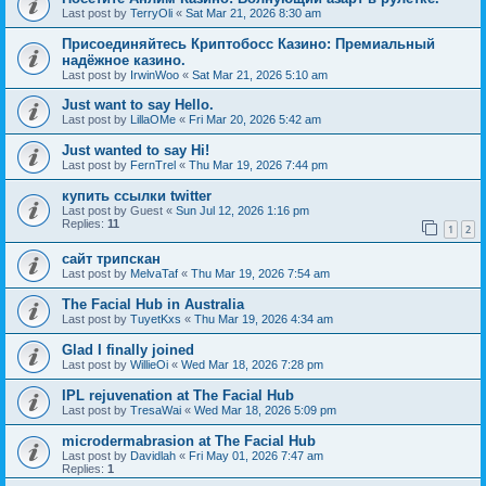
Last post by
TerryOli
«
Sat Mar 21, 2026 8:30 am
Присоединяйтесь Криптобосс Казино: Премиальный
надёжное казино.
Last post by
IrwinWoo
«
Sat Mar 21, 2026 5:10 am
Just want to say Hello.
Last post by
LillaOMe
«
Fri Mar 20, 2026 5:42 am
Just wanted to say Hi!
Last post by
FernTrel
«
Thu Mar 19, 2026 7:44 pm
купить ссылки twitter
Last post by
Guest
«
Sun Jul 12, 2026 1:16 pm
Replies:
11
1
2
сайт трипскан
Last post by
MelvaTaf
«
Thu Mar 19, 2026 7:54 am
The Facial Hub in Australia
Last post by
TuyetKxs
«
Thu Mar 19, 2026 4:34 am
Glad I finally joined
Last post by
WillieOi
«
Wed Mar 18, 2026 7:28 pm
IPL rejuvenation at The Facial Hub
Last post by
TresaWai
«
Wed Mar 18, 2026 5:09 pm
microdermabrasion at The Facial Hub
Last post by
Davidlah
«
Fri May 01, 2026 7:47 am
Replies:
1