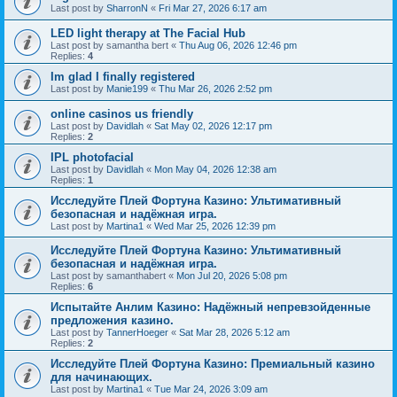
Last post by
SharronN
«
Fri Mar 27, 2026 6:17 am
LED light therapy at The Facial Hub
Last post by
samantha bert
«
Thu Aug 06, 2026 12:46 pm
Replies:
4
Im glad I finally registered
Last post by
Manie199
«
Thu Mar 26, 2026 2:52 pm
online casinos us friendly
Last post by
Davidlah
«
Sat May 02, 2026 12:17 pm
Replies:
2
IPL photofacial
Last post by
Davidlah
«
Mon May 04, 2026 12:38 am
Replies:
1
Исследуйте Плей Фортуна Казино: Ультимативный
безопасная и надёжная игра.
Last post by
Martina1
«
Wed Mar 25, 2026 12:39 pm
Исследуйте Плей Фортуна Казино: Ультимативный
безопасная и надёжная игра.
Last post by
samanthabert
«
Mon Jul 20, 2026 5:08 pm
Replies:
6
Испытайте Анлим Казино: Надёжный непревзойденные
предложения казино.
Last post by
TannerHoeger
«
Sat Mar 28, 2026 5:12 am
Replies:
2
Исследуйте Плей Фортуна Казино: Премиальный казино
для начинающих.
Last post by
Martina1
«
Tue Mar 24, 2026 3:09 am