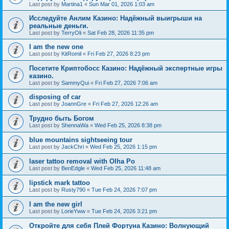
Last post by
Martina1
«
Sun Mar 01, 2026 1:03 am
Исследуйте Анлим Казино: Надёжный выигрыши на
реальные деньги.
Last post by
TerryOli
«
Sat Feb 28, 2026 11:35 pm
I am the new one
Last post by
KitRomil
«
Fri Feb 27, 2026 8:23 pm
Посетите Криптобосс Казино: Надёжный экспертные игры
казино.
Last post by
SammyQui
«
Fri Feb 27, 2026 7:06 am
disposing of car
Last post by
JoannGre
«
Fri Feb 27, 2026 12:26 am
Трудно быть Богом
Last post by
ShennaWa
«
Wed Feb 25, 2026 8:38 pm
blue mountains sightseeing tour
Last post by
JackChri
«
Wed Feb 25, 2026 1:15 pm
laser tattoo removal with Olha Po
Last post by
BenEdgle
«
Wed Feb 25, 2026 11:48 am
lipstick mark tattoo
Last post by
Rusty790
«
Tue Feb 24, 2026 7:07 pm
I am the new girl
Last post by
LorieYww
«
Tue Feb 24, 2026 3:21 pm
Откройте для себя Плей Фортуна Казино: Волнующий