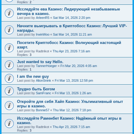
Replies:
2
Исследуйте ева Казино: Лидирующий незабываемые
вечера в казино.
Last post by
ArleenR5
«
Sat Mar 14, 2026 2:20 pm
Начните выигрывать в Криптобосс Казино: Лучший VIP-
награды.
Last post by
IrwinWoo
«
Sat Mar 14, 2026 11:21 am
Посетите Криптобосс Казино: Волнующий настоящий
азарт.
Last post by
Radtrikot
«
Thu Apr 23, 2026 7:16 am
Replies:
3
Just wanted to say Hello.
Last post by
TannerHoeger
«
Fri Mar 20, 2026 4:05 am
Replies:
1
I am the new guy
Last post by
AltonSnink
«
Fri Mar 13, 2026 12:58 pm
Трудно быть Богом
Last post by
SamFranc
«
Fri Mar 13, 2026 1:26 am
Откройте для себя Хайп Казино: Ультимативный опыт
игры в казино.
Last post by
Bonnie57
«
Thu Mar 12, 2026 7:18 pm
Исследуйте Раменбет Казино: Надёжный опыт игры в
казино.
Last post by
Radtrikot
«
Thu Apr 23, 2026 7:15 am
Replies:
3