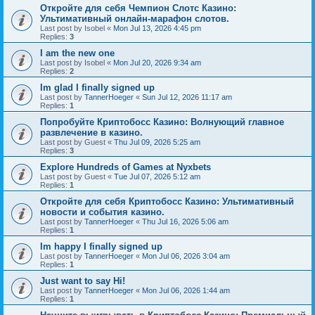
Откройте для себя Чемпион Слотс Казино:
Ультимативный онлайн-марафон слотов.
Last post by
Isobel
«
Mon Jul 13, 2026 4:45 pm
Replies:
3
I am the new one
Last post by
Isobel
«
Mon Jul 20, 2026 9:34 am
Replies:
2
Im glad I finally signed up
Last post by
TannerHoeger
«
Sun Jul 12, 2026 11:17 am
Replies:
1
Попробуйте Криптобосс Казино: Волнующий главное
развлечение в казино.
Last post by
Guest
«
Thu Jul 09, 2026 5:25 am
Replies:
3
Explore Hundreds of Games at Nyxbets
Last post by
Guest
«
Tue Jul 07, 2026 5:12 am
Replies:
1
Откройте для себя Криптобосс Казино: Ультимативный
новости и события казино.
Last post by
TannerHoeger
«
Thu Jul 16, 2026 5:06 am
Replies:
1
Im happy I finally signed up
Last post by
TannerHoeger
«
Mon Jul 06, 2026 3:04 am
Replies:
1
Just want to say Hi!
Last post by
TannerHoeger
«
Mon Jul 06, 2026 1:44 am
Replies:
1