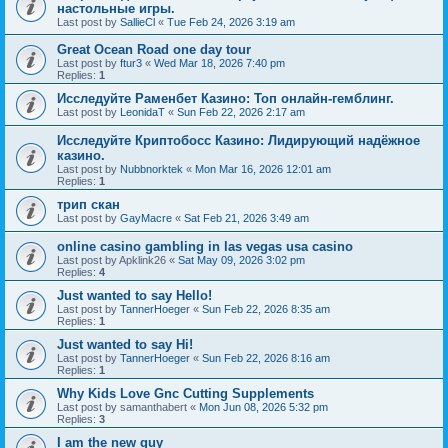
настольные игры.
Last post by
SallieCl
«
Tue Feb 24, 2026 3:19 am
Great Ocean Road one day tour
Last post by
ftur3
«
Wed Mar 18, 2026 7:40 pm
Replies:
1
Исследуйте Раменбет Казино: Топ онлайн-гемблинг.
Last post by
LeonidaT
«
Sun Feb 22, 2026 2:17 am
Исследуйте Криптобосс Казино: Лидирующий надёжное
казино.
Last post by
Nubbnorktek
«
Mon Mar 16, 2026 12:01 am
Replies:
1
трип скан
Last post by
GayMacre
«
Sat Feb 21, 2026 3:49 am
online casino gambling in las vegas usa casino
Last post by
Apklink26
«
Sat May 09, 2026 3:02 pm
Replies:
4
Just wanted to say Hello!
Last post by
TannerHoeger
«
Sun Feb 22, 2026 8:35 am
Replies:
1
Just wanted to say Hi!
Last post by
TannerHoeger
«
Sun Feb 22, 2026 8:16 am
Replies:
1
Why Kids Love Gnc Cutting Supplements
Last post by
samanthabert
«
Mon Jun 08, 2026 5:32 pm
Replies:
3
I am the new guy