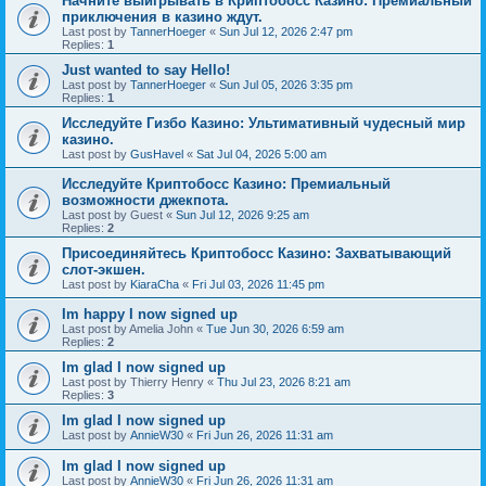
Начните выигрывать в Криптобосс Казино: Премиальный
приключения в казино ждут.
Last post by
TannerHoeger
«
Sun Jul 12, 2026 2:47 pm
Replies:
1
Just wanted to say Hello!
Last post by
TannerHoeger
«
Sun Jul 05, 2026 3:35 pm
Replies:
1
Исследуйте Гизбо Казино: Ультимативный чудесный мир
казино.
Last post by
GusHavel
«
Sat Jul 04, 2026 5:00 am
Исследуйте Криптобосс Казино: Премиальный
возможности джекпота.
Last post by
Guest
«
Sun Jul 12, 2026 9:25 am
Replies:
2
Присоединяйтесь Криптобосс Казино: Захватывающий
слот-экшен.
Last post by
KiaraCha
«
Fri Jul 03, 2026 11:45 pm
Im happy I now signed up
Last post by
Amelia John
«
Tue Jun 30, 2026 6:59 am
Replies:
2
Im glad I now signed up
Last post by
Thierry Henry
«
Thu Jul 23, 2026 8:21 am
Replies:
3
Im glad I now signed up
Last post by
AnnieW30
«
Fri Jun 26, 2026 11:31 am
Im glad I now signed up
Last post by
AnnieW30
«
Fri Jun 26, 2026 11:31 am