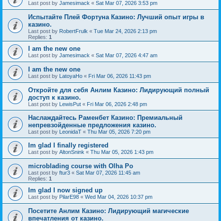
Last post by
Jamesimack
«
Sat Mar 07, 2026 3:53 pm
Испытайте Плей Фортуна Казино: Лучший опыт игры в
казино.
Last post by
RobertFrulk
«
Tue Mar 24, 2026 2:13 pm
Replies:
1
I am the new one
Last post by
Jamesimack
«
Sat Mar 07, 2026 4:47 am
I am the new one
Last post by
LatoyaHo
«
Fri Mar 06, 2026 11:43 pm
Откройте для себя Анлим Казино: Лидирующий полный
доступ к казино.
Last post by
LewisPut
«
Fri Mar 06, 2026 2:48 pm
Наслаждайтесь Раменбет Казино: Премиальный
непревзойденные предложения казино.
Last post by
LeonidaT
«
Thu Mar 05, 2026 7:20 pm
Im glad I finally registered
Last post by
AltonSnink
«
Thu Mar 05, 2026 1:43 pm
microblading course with Olha Po
Last post by
ftur3
«
Sat Mar 07, 2026 11:45 am
Replies:
1
Im glad I now signed up
Last post by
PilarE98
«
Wed Mar 04, 2026 10:37 pm
Посетите Анлим Казино: Лидирующий магические
впечатления от казино.