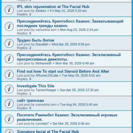
IPL skin rejuvenation at The Facial Hub
Last post by
Kimbex
«
Fri May 01, 2026 5:20 am
Replies:
2
Присоединяйтесь Криптобосс Казино: Захватывающий
последние тренды казино.
Last post by
samantha bert
«
Mon Aug 03, 2026 2:24 pm
Replies:
5
Трудно быть богом
Last post by
Davidlah
«
Wed Apr 29, 2026 9:06 pm
Replies:
2
Присоединяйтесь Криптобосс Казино: Эксклюзивный
прогрессивные джекпоты.
Last post by
MohamedF
«
Mon Mar 30, 2026 8:48 am
Find out how To start out Steroid Before And After
Last post by
XRumer23Calia
«
Tue May 05, 2026 8:01 am
Replies:
5
Investigate This Site
Last post by
TannerHoeger
«
Sun Apr 05, 2026 12:30 pm
Replies:
1
сайт трипскан
Last post by
samantha bert
«
Tue Aug 04, 2026 5:45 am
Replies:
5
Посетите Раменбет Казино: Эксклюзивный игровые
развлечения.
Last post by
LeonidaT
«
Sat Mar 28, 2026 6:46 am
Signature facial at The Facial Hub