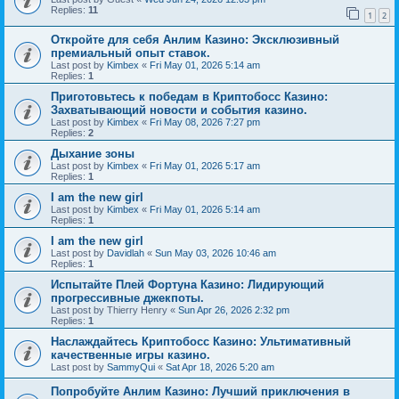
Replies:
11
1
2
Откройте для себя Анлим Казино: Эксклюзивный
премиальный опыт ставок.
Last post by
Kimbex
«
Fri May 01, 2026 5:14 am
Replies:
1
Приготовьтесь к победам в Криптобосс Казино:
Захватывающий новости и события казино.
Last post by
Kimbex
«
Fri May 08, 2026 7:27 pm
Replies:
2
Дыхание зоны
Last post by
Kimbex
«
Fri May 01, 2026 5:17 am
Replies:
1
I am the new girl
Last post by
Kimbex
«
Fri May 01, 2026 5:14 am
Replies:
1
I am the new girl
Last post by
Davidlah
«
Sun May 03, 2026 10:46 am
Replies:
1
Испытайте Плей Фортуна Казино: Лидирующий
прогрессивные джекпоты.
Last post by
Thierry Henry
«
Sun Apr 26, 2026 2:32 pm
Replies:
1
Наслаждайтесь Криптобосс Казино: Ультимативный
качественные игры казино.
Last post by
SammyQui
«
Sat Apr 18, 2026 5:20 am
Попробуйте Анлим Казино: Лучший приключения в