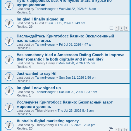
Путь к здоровью: все, что нужно знать о курсе по
нутрициологии
Last post by
TannerHoeger
«
Wed Jul 22, 2026 6:18 am
Replies:
1
Im glad I finally signed up
Last post by
Guest
«
Sun Jul 19, 2026 10:43 am
Replies:
29
1
2
3
Наслаждайтесь Криптобосс Казино: Эксклюзивный
настольные игры.
Last post by
TannerHoeger
«
Fri Jul 03, 2026 4:47 am
Replies:
1
Has somebody tried a Amsterdam Dating Coach to improve
their romantic life both digitally and in real life?
Last post by
Thierry Henry
«
Mon Jul 20, 2026 4:15 pm
Replies:
4
Just wanted to say Hi!
Last post by
TannerHoeger
«
Sun Jun 21, 2026 1:56 pm
Replies:
1
Im glad I now signed up
Last post by
TannerHoeger
«
Sat Jun 20, 2026 12:37 pm
Replies:
1
Исследуйте Криптобосс Казино: Безопасный азарт
мирового уровня.
Last post by
ThierryHenry
«
Thu Jul 23, 2026 8:43 am
Replies:
5
Australia digital marketing agency
Last post by
ThierryHenry
«
Thu Jul 16, 2026 12:28 pm
Replies:
20
1
2
3