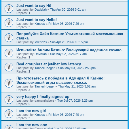
Just want to say Hi!
Last post by
Davidlah
«
Thu Apr 30, 2026 3:01 am
Replies:
1
Just want to say Hello!
Last post by
Kimbex
«
Fri May 08, 2026 7:26 pm
Replies:
3
Попробуйте Хайп Казино: Ультимативный максимальная
ставка.
Last post by
Yvette23
«
Sun Apr 26, 2026 10:15 pm
Испытайте Анлим Казино: Волнующий надёжное казино.
Last post by
Davidlah
«
Sat May 02, 2026 8:17 am
Replies:
1
Real croupiers at jet4bet low latency
Last post by
TannerHoeger
«
Sun May 03, 2026 1:56 pm
Replies:
1
Приготовьтесь к победам в Адмирал Х Казино:
Эксклюзивный игры высшего класса.
Last post by
TannerHoeger
«
Thu May 21, 2026 3:02 am
Replies:
3
very happy I finally signed up
Last post by
samanthabert
«
Tue Jul 07, 2026 3:23 pm
Replies:
5
I am the new girl
Last post by
Kimbex
«
Fri May 08, 2026 7:40 pm
Replies:
3
I am the new one
Last post by
Guest
«
Wed Jun 24, 2026 12:03 pm