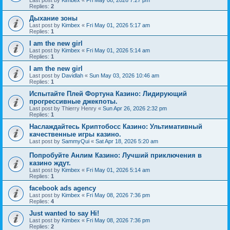
Last post by
Kimbex
«
Fri May 08, 2026 7:27 pm
Replies:
2
Дыхание зоны
Last post by
Kimbex
«
Fri May 01, 2026 5:17 am
Replies:
1
I am the new girl
Last post by
Kimbex
«
Fri May 01, 2026 5:14 am
Replies:
1
I am the new girl
Last post by
Davidlah
«
Sun May 03, 2026 10:46 am
Replies:
1
Испытайте Плей Фортуна Казино: Лидирующий
прогрессивные джекпоты.
Last post by
Thierry Henry
«
Sun Apr 26, 2026 2:32 pm
Replies:
1
Наслаждайтесь Криптобосс Казино: Ультимативный
качественные игры казино.
Last post by
SammyQui
«
Sat Apr 18, 2026 5:20 am
Попробуйте Анлим Казино: Лучший приключения в
казино ждут.
Last post by
Kimbex
«
Fri May 01, 2026 5:14 am
Replies:
1
facebook ads agency
Last post by
Kimbex
«
Fri May 08, 2026 7:36 pm
Replies:
4
Just wanted to say Hi!
Last post by
Kimbex
«
Fri May 08, 2026 7:36 pm
Replies:
2