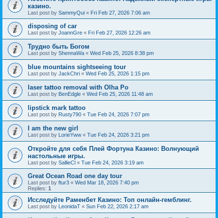
казино.
Last post by
SammyQui
«
Fri Feb 27, 2026 7:06 am
disposing of car
Last post by
JoannGre
«
Fri Feb 27, 2026 12:26 am
Трудно быть Богом
Last post by
ShennaWa
«
Wed Feb 25, 2026 8:38 pm
blue mountains sightseeing tour
Last post by
JackChri
«
Wed Feb 25, 2026 1:15 pm
laser tattoo removal with Olha Po
Last post by
BenEdgle
«
Wed Feb 25, 2026 11:48 am
lipstick mark tattoo
Last post by
Rusty790
«
Tue Feb 24, 2026 7:07 pm
I am the new girl
Last post by
LorieYww
«
Tue Feb 24, 2026 3:21 pm
Откройте для себя Плей Фортуна Казино: Волнующий
настольные игры.
Last post by
SallieCl
«
Tue Feb 24, 2026 3:19 am
Great Ocean Road one day tour
Last post by
ftur3
«
Wed Mar 18, 2026 7:40 pm
Replies:
1
Исследуйте Раменбет Казино: Топ онлайн-гемблинг.
Last post by
LeonidaT
«
Sun Feb 22, 2026 2:17 am