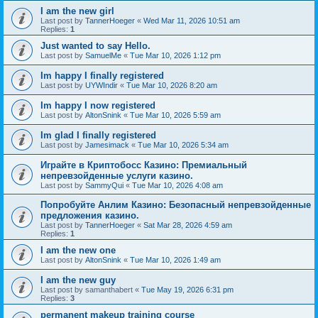
I am the new girl
Last post by
TannerHoeger
«
Wed Mar 11, 2026 10:51 am
Replies:
1
Just wanted to say Hello.
Last post by
SamuelMe
«
Tue Mar 10, 2026 1:12 pm
Im happy I finally registered
Last post by
UYWIndir
«
Tue Mar 10, 2026 8:20 am
Im happy I now registered
Last post by
AltonSnink
«
Tue Mar 10, 2026 5:59 am
Im glad I finally registered
Last post by
Jamesimack
«
Tue Mar 10, 2026 5:34 am
Играйте в Криптобосс Казино: Премиальный
непревзойденные услуги казино.
Last post by
SammyQui
«
Tue Mar 10, 2026 4:08 am
Попробуйте Анлим Казино: Безопасный непревзойденные
предложения казино.
Last post by
TannerHoeger
«
Sat Mar 28, 2026 4:59 am
Replies:
1
I am the new one
Last post by
AltonSnink
«
Tue Mar 10, 2026 1:49 am
I am the new guy
Last post by
samanthabert
«
Tue May 19, 2026 6:31 pm
Replies:
3
permanent makeup training course