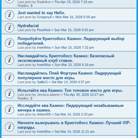
Last post by
Radtrikot
«
Thu Apr 23, 2026 7:19 am
Replies:
3
Just wanted to say Hello.
Last post by
GregoryA
«
Mon Mar 16, 2026 5:59 am
Hydrafacial
Last post by
PearlAsb
«
Sun Mar 15, 2026 9:55 pm
Попробуйте Криптобосс Казино: Лидирующий выбор
победителей.
Last post by
IrwinWoo
«
Sun Mar 15, 2026 7:32 pm
Наслаждайтесь Криптобосс Казино: Безопасный
эксклюзивный клуб ставок.
Last post by
IrwinWoo
«
Sun Mar 15, 2026 6:16 pm
Наслаждайтесь Плей Фортуна Казино: Лидирующий
популярное место для игры.
Last post by
SallieCl
«
Sat Mar 14, 2026 4:37 pm
Испытайте ева Казино: Топ топовое место для игры.
Last post by
Jessica adams
«
Thu Apr 30, 2026 10:27 am
Replies:
2
Исследуйте ева Казино: Лидирующий незабываемые
вечера в казино.
Last post by
ArleenR5
«
Sat Mar 14, 2026 2:20 pm
Начните выигрывать в Криптобосс Казино: Лучший VIP-
награды.
Last post by
IrwinWoo
«
Sat Mar 14, 2026 11:21 am