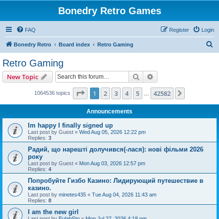
Bonedry Retro Games
FAQ
Register
Login
S
Bonedry Retro
Board index
Retro Gaming
e
Retro Gaming
a
Search
Advanced search
New Topic
r
c
Page
1
of
42582
1
2
3
4
5
42582
Next
1064536 topics
…
h
Announcements
Im happy I finally signed up
Last post by
Guest
«
Wed Aug 05, 2026 12:22 pm
Replies:
3
Радий, що нарешті долучився(-лася): нові фільми 2026
року
Last post by
Guest
«
Mon Aug 03, 2026 12:57 pm
Replies:
4
Попробуйте Гизбо Казино: Лидирующий путешествие в
казино.
Last post by
minetes435
«
Tue Aug 04, 2026 11:43 am
Replies:
8
I am the new girl
Last post by
EulahSto
«
Mon Jul 27, 2026 4:18 pm