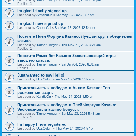
Last post by
TannerHoeger
«
Sun May 17, 2026 2:57 pm
Replies:
1
Im glad I finally signed up
Last post by
ArmandCh
«
Sat May 16, 2026 2:57 pm
Im glad I now signed up
Last post by
ChaseCol
«
Sat May 16, 2026 12:54 pm
Посетите Плей Фортуна Казино: Лучший круг победителей
казино.
Last post by
TannerHoeger
«
Thu May 21, 2026 3:27 am
Replies:
1
Посетите Раменбет Казино: Захватывающий игры
высшего класса.
Last post by
TannerHoeger
«
Sat Jun 06, 2026 6:31 am
Replies:
1
Just wanted to say Hello!
Last post by
ULZColum
«
Fri May 15, 2026 4:35 am
Приготовьтесь к победам в Анлим Казино: Топ
роскошный азарт.
Last post by
KandisOg
«
Thu May 14, 2026 8:59 pm
Приготовьтесь к победам в Плей Фортуна Казино:
Эксклюзивный казино-бонусы.
Last post by
TannerHoeger
«
Sat May 23, 2026 5:48 am
Replies:
1
Im happy I now registered
Last post by
ULZColum
«
Thu May 14, 2026 4:57 pm