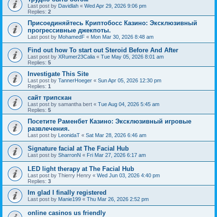
Last post by
Davidlah
«
Wed Apr 29, 2026 9:06 pm
Replies:
2
Присоединяйтесь Криптобосс Казино: Эксклюзивный
прогрессивные джекпоты.
Last post by
MohamedF
«
Mon Mar 30, 2026 8:48 am
Find out how To start out Steroid Before And After
Last post by
XRumer23Calia
«
Tue May 05, 2026 8:01 am
Replies:
5
Investigate This Site
Last post by
TannerHoeger
«
Sun Apr 05, 2026 12:30 pm
Replies:
1
сайт трипскан
Last post by
samantha bert
«
Tue Aug 04, 2026 5:45 am
Replies:
5
Посетите Раменбет Казино: Эксклюзивный игровые
развлечения.
Last post by
LeonidaT
«
Sat Mar 28, 2026 6:46 am
Signature facial at The Facial Hub
Last post by
SharronN
«
Fri Mar 27, 2026 6:17 am
LED light therapy at The Facial Hub
Last post by
Thierry Henry
«
Wed Jun 03, 2026 4:40 pm
Replies:
3
Im glad I finally registered
Last post by
Manie199
«
Thu Mar 26, 2026 2:52 pm
online casinos us friendly