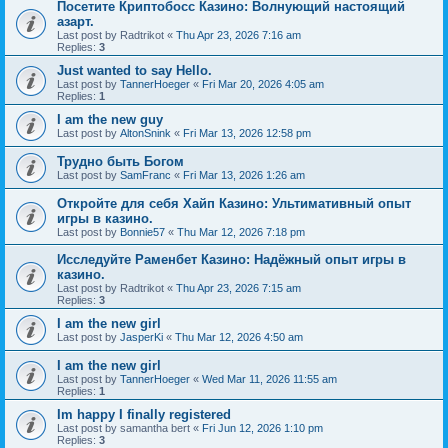
Посетите Криптобосс Казино: Волнующий настоящий
азарт.
Last post by
Radtrikot
«
Thu Apr 23, 2026 7:16 am
Replies:
3
Just wanted to say Hello.
Last post by
TannerHoeger
«
Fri Mar 20, 2026 4:05 am
Replies:
1
I am the new guy
Last post by
AltonSnink
«
Fri Mar 13, 2026 12:58 pm
Трудно быть Богом
Last post by
SamFranc
«
Fri Mar 13, 2026 1:26 am
Откройте для себя Хайп Казино: Ультимативный опыт
игры в казино.
Last post by
Bonnie57
«
Thu Mar 12, 2026 7:18 pm
Исследуйте Раменбет Казино: Надёжный опыт игры в
казино.
Last post by
Radtrikot
«
Thu Apr 23, 2026 7:15 am
Replies:
3
I am the new girl
Last post by
JasperKi
«
Thu Mar 12, 2026 4:50 am
I am the new girl
Last post by
TannerHoeger
«
Wed Mar 11, 2026 11:55 am
Replies:
1
Im happy I finally registered
Last post by
samantha bert
«
Fri Jun 12, 2026 1:10 pm
Replies:
3