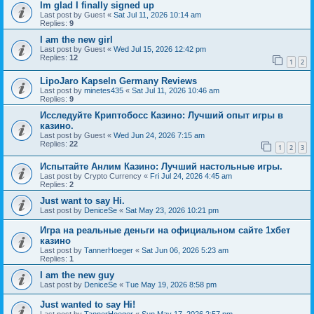
Im glad I finally signed up
Last post by
Guest
«
Sat Jul 11, 2026 10:14 am
Replies:
9
I am the new girl
Last post by
Guest
«
Wed Jul 15, 2026 12:42 pm
Replies:
12
1
2
LipoJaro Kapseln Germany Reviews
Last post by
minetes435
«
Sat Jul 11, 2026 10:46 am
Replies:
9
Исследуйте Криптобосс Казино: Лучший опыт игры в
казино.
Last post by
Guest
«
Wed Jun 24, 2026 7:15 am
Replies:
22
1
2
3
Испытайте Анлим Казино: Лучший настольные игры.
Last post by
Crypto Currency
«
Fri Jul 24, 2026 4:45 am
Replies:
2
Just want to say Hi.
Last post by
DeniceSe
«
Sat May 23, 2026 10:21 pm
Игра на реальные деньги на официальном сайте 1хбет
казино
Last post by
TannerHoeger
«
Sat Jun 06, 2026 5:23 am
Replies:
1
I am the new guy
Last post by
DeniceSe
«
Tue May 19, 2026 8:58 pm
Just wanted to say Hi!