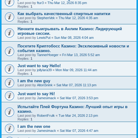
Last post by
ftur3
«
Thu Mar 12, 2026 8:35 pm
Replies:
1
Как выбрать качественный спиртные напитки
Last post by
StephenVek
«
Thu Mar 12, 2026 4:35 am
Replies:
1
Начните выигрывать в Анлим Казино: Лидирующий
игровые сессии.
Last post by
LewisPut
«
Sun Mar 08, 2026 4:04 am
Посетите Криптобосс Казино: Эксклюзивный новости и
события казино.
Last post by
TannerHoeger
«
Fri Mar 13, 2026 5:52 am
Replies:
1
Just want to say Hello!
Last post by
jollylara39
«
Mon Mar 09, 2026 11:44 am
Replies:
1
I am the new guy
Last post by
AltonSnink
«
Sat Mar 07, 2026 11:13 pm
Just want to say Hi!
Last post by
Jamesimack
«
Sat Mar 07, 2026 3:53 pm
Испытайте Плей Фортуна Казино: Лучший опыт игры в
казино.
Last post by
RobertFrulk
«
Tue Mar 24, 2026 2:13 pm
Replies:
1
I am the new one
Last post by
Jamesimack
«
Sat Mar 07, 2026 4:47 am