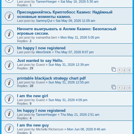
Last post by
TannerHoeger
«
Sat May 16, 2026 5:30 am
Replies:
1
Присоединяйтесь Криптобосс Казино: Надёжный
основные моменты казино.
Last post by
SammyQui
«
Sat May 09, 2026 11:09 am
Начните выигрывать в Анлим Казино: Безопасный
игровые сессии.
Last post by
samantha bert
«
Mon May 11, 2026 5:05 pm
Replies:
2
Im happy I now registered
Last post by
AltonSnink
«
Thu May 07, 2026 8:07 pm
Just wanted to say Hello.
Last post by
Guest
«
Sun May 31, 2026 12:39 pm
Replies:
29
1
2
3
printable blackjack strategy chart pdf
Last post by
Guest
«
Sun May 31, 2026 12:55 pm
Replies:
28
1
2
3
I am the new girl
Last post by
Guest
«
Sun May 31, 2026 4:09 pm
Replies:
9
Im happy I now registered
Last post by
TannerHoeger
«
Thu May 21, 2026 2:51 am
Replies:
4
I am the new guy
Last post by
Michelle Richerson
«
Mon Jun 08, 2026 8:46 am
Replies:
3