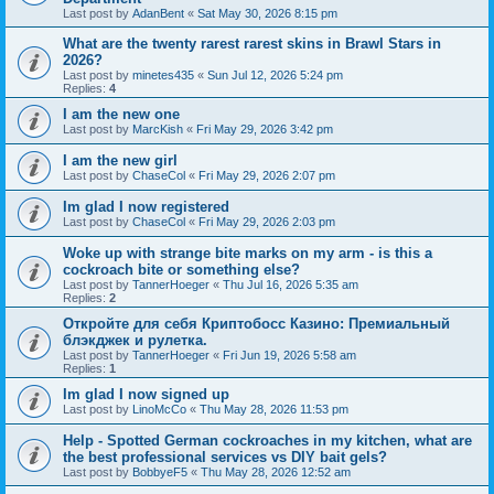
Last post by
AdanBent
«
Sat May 30, 2026 8:15 pm
What are the twenty rarest rarest skins in Brawl Stars in
2026?
Last post by
minetes435
«
Sun Jul 12, 2026 5:24 pm
Replies:
4
I am the new one
Last post by
MarcKish
«
Fri May 29, 2026 3:42 pm
I am the new girl
Last post by
ChaseCol
«
Fri May 29, 2026 2:07 pm
Im glad I now registered
Last post by
ChaseCol
«
Fri May 29, 2026 2:03 pm
Woke up with strange bite marks on my arm - is this a
cockroach bite or something else?
Last post by
TannerHoeger
«
Thu Jul 16, 2026 5:35 am
Replies:
2
Откройте для себя Криптобосс Казино: Премиальный
блэкджек и рулетка.
Last post by
TannerHoeger
«
Fri Jun 19, 2026 5:58 am
Replies:
1
Im glad I now signed up
Last post by
LinoMcCo
«
Thu May 28, 2026 11:53 pm
Help - Spotted German cockroaches in my kitchen, what are
the best professional services vs DIY bait gels?
Last post by
BobbyeF5
«
Thu May 28, 2026 12:52 am