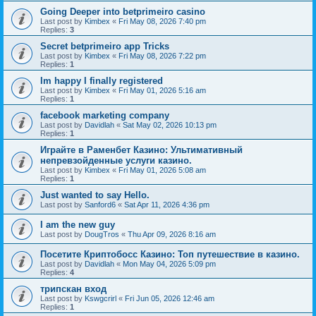
Going Deeper into betprimeiro casino
Last post by
Kimbex
«
Fri May 08, 2026 7:40 pm
Replies:
3
Secret betprimeiro app Tricks
Last post by
Kimbex
«
Fri May 08, 2026 7:22 pm
Replies:
1
Im happy I finally registered
Last post by
Kimbex
«
Fri May 01, 2026 5:16 am
Replies:
1
facebook marketing company
Last post by
Davidlah
«
Sat May 02, 2026 10:13 pm
Replies:
1
Играйте в Раменбет Казино: Ультимативный
непревзойденные услуги казино.
Last post by
Kimbex
«
Fri May 01, 2026 5:08 am
Replies:
1
Just wanted to say Hello.
Last post by
Sanford6
«
Sat Apr 11, 2026 4:36 pm
I am the new guy
Last post by
DougTros
«
Thu Apr 09, 2026 8:16 am
Посетите Криптобосс Казино: Топ путешествие в казино.
Last post by
Davidlah
«
Mon May 04, 2026 5:09 pm
Replies:
4
трипскан вход
Last post by
Kswgcrirl
«
Fri Jun 05, 2026 12:46 am
Replies:
1