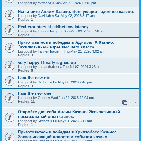
Last post by
Yvette23
«
Sun Apr 26, 2026 10:15 pm
Испытайте Анлим Казино: Волнующий надёжное казино.
Last post by
Davidlah
«
Sat May 02, 2026 8:17 am
Replies:
1
Real croupiers at jet4bet low latency
Last post by
TannerHoeger
«
Sun May 03, 2026 1:56 pm
Replies:
1
Приготовьтесь к победам в Адмирал Х Казино:
Эксклюзивный игры высшего класса.
Last post by
TannerHoeger
«
Thu May 21, 2026 3:02 am
Replies:
3
very happy I finally signed up
Last post by
samanthabert
«
Tue Jul 07, 2026 3:23 pm
Replies:
5
I am the new girl
Last post by
Kimbex
«
Fri May 08, 2026 7:40 pm
Replies:
3
I am the new one
Last post by
Guest
«
Wed Jun 24, 2026 12:03 pm
Replies:
11
1
2
Откройте для себя Анлим Казино: Эксклюзивный
премиальный опыт ставок.
Last post by
Kimbex
«
Fri May 01, 2026 5:14 am
Replies:
1
Приготовьтесь к победам в Криптобосс Казино:
Захватывающий новости и события казино.