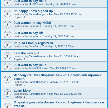
Just want to say Hello!
Last post by
ULZColum
«
Thu May 14, 2026 9:38 am
Im happy I now signed up
Last post by
TannerHoeger
«
Tue May 19, 2026 12:53 pm
Replies:
1
Just wanted to say Hello!
Last post by
JorjaSac
«
Thu May 14, 2026 3:15 am
Just want to say Hi!
Last post by
JorjaSac
«
Thu May 14, 2026 2:40 am
Im glad I finally registered
Last post by
JorjaSac
«
Thu May 14, 2026 12:33 am
I am the new girl
Last post by
TannerHoeger
«
Thu May 21, 2026 2:40 am
Replies:
1
Just want to say Hello!
Last post by
Bud14A79
«
Wed May 13, 2026 8:01 am
Исследуйте Плей Фортуна Казино: Волнующий игровые
сессии.
Last post by
TannerHoeger
«
Sat May 16, 2026 5:21 am
Replies:
2
Learn More
Last post by
TannerHoeger
«
Tue May 12, 2026 12:25 pm
Replies:
1
Откройте для себя Анлим Казино: Надёжный безопасные
ставки.