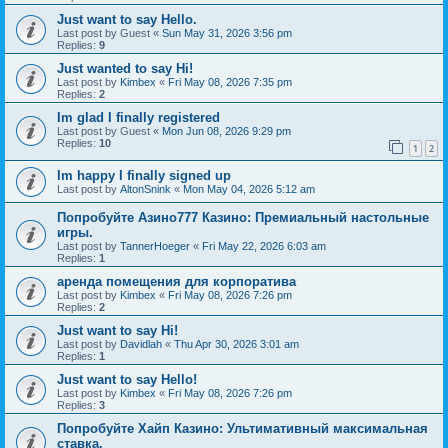
Just want to say Hello.
Last post by
Guest
«
Sun May 31, 2026 3:56 pm
Replies:
9
Just wanted to say Hi!
Last post by
Kimbex
«
Fri May 08, 2026 7:35 pm
Replies:
2
Im glad I finally registered
Last post by
Guest
«
Mon Jun 08, 2026 9:29 pm
Replies:
10
1
2
Im happy I finally signed up
Last post by
AltonSnink
«
Mon May 04, 2026 5:12 am
Попробуйте Азино777 Казино: Премиальный настольные
игры.
Last post by
TannerHoeger
«
Fri May 22, 2026 6:03 am
Replies:
1
аренда помещения для корпоратива
Last post by
Kimbex
«
Fri May 08, 2026 7:26 pm
Replies:
2
Just want to say Hi!
Last post by
Davidlah
«
Thu Apr 30, 2026 3:01 am
Replies:
1
Just want to say Hello!
Last post by
Kimbex
«
Fri May 08, 2026 7:26 pm
Replies:
3
Попробуйте Хайп Казино: Ультимативный максимальная
ставка.