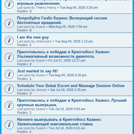
игровые развлечения.
Last post by
Thierry Henry
«
Tue Aug 04, 2026 3:26 pm
Replies:
3
Попробуйте Гизбо Казино: Волнующий сессии
бесплатных вращений.
Last post by
Guest
«
Wed Aug 05, 2026 7:58 am
Replies:
6
I am the new guy
Last post by
richerson1
«
Tue Aug 04, 2026 1:15 pm
Replies:
1
Приготовьтесь к победам в Криптобосс Казино:
Ультимативный возможности джекпота.
Last post by
Guest
«
Fri Jul 17, 2026 12:27 pm
Replies:
2
Just wanted to say Hi!
Last post by
Guest
«
Tue Aug 04, 2026 5:26 pm
Replies:
1
Schedule Your Dubai Escort and Massage Session Online
Last post by
Jenson
«
Sat Jul 18, 2026 3:35 pm
Replies:
3
Приготовьтесь к победам в Криптобосс Казино: Лучший
крупные выигрыши.
Last post by
Guest
«
Tue Jul 14, 2026 5:54 am
Replies:
1
Начните выигрывать в Криптобосс Казино:
Захватывающий максимальная ставка.
Last post by
Guest
«
Tue Jul 14, 2026 6:10 am
Replies:
1