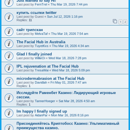
Just wanted to say Hi!
Last post by
FernTrel
«
Thu Mar 19, 2026 7:44 pm
купить ссылки twitter
Last post by
Guest
«
Sun Jul 12, 2026 1:16 pm
Replies:
11
1
2
сайт трипскан
Last post by
MelvaTaf
«
Thu Mar 19, 2026 7:54 am
The Facial Hub in Australia
Last post by
TuyetKxs
«
Thu Mar 19, 2026 4:34 am
Glad I finally joined
Last post by
WillieOi
«
Wed Mar 18, 2026 7:28 pm
IPL rejuvenation at The Facial Hub
Last post by
TresaWai
«
Wed Mar 18, 2026 5:09 pm
microdermabrasion at The Facial Hub
Last post by
Davidlah
«
Fri May 01, 2026 7:47 am
Replies:
1
Исследуйте Раменбет Казино: Лидирующий игровые
сессии.
Last post by
TannerHoeger
«
Sat Mar 28, 2026 4:50 am
Replies:
1
Im happy I finally signed up
Last post by
AidanPar
«
Mon Mar 16, 2026 8:16 pm
Присоединяйтесь Криптобосс Казино: Ультимативный
преимущества казино.