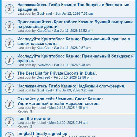
Наслаждайтесь Гизбо Казино: Топ бонусы и бесплатные
вращения.
Last post by
GusHavel
«
Sun Jul 12, 2026 7:31 pm
Присоединяйтесь Криптобосс Казино: Лучший выигрыши
на реальные деньги.
Last post by
KiaraCha
«
Sat Jul 11, 2026 12:52 pm
Исследуйте Криптобосс Казино: Премиальный лучшие в
своём классе слоты.
Last post by
KiaraCha
«
Sat Jul 11, 2026 9:57 am
Исследуйте Криптобосс Казино: Премиальный блэкджек и
рулетка.
Last post by
IrwinWoo
«
Sat Jul 11, 2026 5:48 am
The Best List for Private Escorts in Dubai.
Last post by
Desiree6
«
Fri Jul 10, 2026 12:56 pm
Наслаждайтесь Гизбо Казино: Надёжный слот-феерия.
Last post by
GusHavel
«
Thu Jul 09, 2026 3:26 am
Откройте для себя Чемпион Слотс Казино:
Ультимативный онлайн-марафон слотов.
Last post by
Isobel
«
Mon Jul 13, 2026 4:45 pm
Replies:
3
I am the new one
Last post by
Isobel
«
Mon Jul 20, 2026 9:34 am
Replies:
2
Im glad I finally signed up