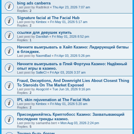
bing ads canberra
Last post by
Radtrikot
«
Thu Apr 23, 2026 7:07 am
Replies:
2
Signature facial at The Facial Hub
Last post by
Kimbex
«
Fri May 01, 2026 5:17 am
Replies:
2
ссылки для девушек купить
Last post by
Davidlah
«
Fri May 01, 2026 8:52 pm
Replies:
1
Начните выигрывать в Хайп Казино: Лидирующий битвы
в блэкджек.
Last post by
NaomiBad
«
Fri Apr 03, 2026 5:26 pm
Начните выигрывать в Плей Фортуна Казино: Надёжный
опыт игры в казино.
Last post by
SallieCl
«
Fri Apr 03, 2026 3:37 am
Fraud, Deceptions, And Downright Lies About Closest Thing
To Steroids On The Market Exposed
Last post by
Asogcrirl
«
Tue Jun 16, 2026 9:16 pm
Replies:
2
IPL skin rejuvenation at The Facial Hub
Last post by
Kimbex
«
Fri May 01, 2026 5:20 am
Replies:
2
Присоединяйтесь Криптобосс Казино: Захватывающий
последние тренды казино.
Last post by
samantha bert
«
Mon Aug 03, 2026 2:24 pm
Replies:
5
Трудно быть богом