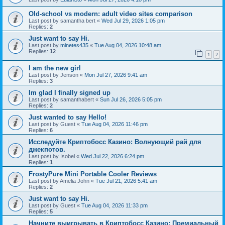
Old-school vs modern: adult video sites comparison
Last post by
samantha bert
«
Wed Jul 29, 2026 1:05 pm
Replies:
2
Just want to say Hi.
Last post by
minetes435
«
Tue Aug 04, 2026 10:48 am
Replies:
12
1
2
I am the new girl
Last post by
Jenson
«
Mon Jul 27, 2026 9:41 am
Replies:
3
Im glad I finally signed up
Last post by
samanthabert
«
Sun Jul 26, 2026 5:05 pm
Replies:
2
Just wanted to say Hello!
Last post by
Guest
«
Tue Aug 04, 2026 11:46 pm
Replies:
6
Исследуйте Криптобосс Казино: Волнующий рай для
джекпотов.
Last post by
Isobel
«
Wed Jul 22, 2026 6:24 pm
Replies:
1
FrostyPure Mini Portable Cooler Reviews
Last post by
Amelia John
«
Tue Jul 21, 2026 5:41 am
Replies:
2
Just want to say Hi.
Last post by
Guest
«
Tue Aug 04, 2026 11:33 pm
Replies:
5
Начните выигрывать в Криптобосс Казино: Премиальный