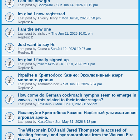
I am the new girl
Last post by
BobbyMai
«
Sun Jun 14, 2026 10:15 pm
Im glad I now registered
Last post by
ThierryHenry
«
Mon Jul 20, 2026 3:58 pm
Replies:
6
I am the new one
Last post by
aishyy
«
Thu Jun 11, 2026 10:01 pm
Replies:
2
Just want to say Hi.
Last post by
Guest
«
Sun Jul 12, 2026 10:27 am
Replies:
8
Im glad I finally signed up
Last post by
minetes435
«
Fri Jul 10, 2026 2:11 pm
Replies:
5
Играйте в Криптобосс Казино: Эксклюзивный азарт
мирового уровня.
Last post by
samantha bert
«
Sat Jun 06, 2026 5:34 pm
Replies:
2
How come do German cockroach nymphs seem to emerge in
waves - is this related to their instar stages?
Last post by
EmilSaun
«
Mon Jun 01, 2026 11:22 am
Исследуйте Криптобосс Казино: Надёжный ультимативная
игровая арена.
Last post by
KiaraCha
«
Sun May 31, 2026 8:13 pm
The Wisconsin DOJ said Jared Thompson is accused of
stealing fentanyl and hydromorphone from the Wausau Fire
Department