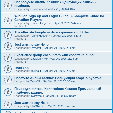
Попробуйте Анлим Казино: Лидирующий онлайн-
гемблинг.
Last post by
LewisPut
«
Mon Mar 23, 2026 4:48 am
WinLion Sign Up and Login Guide: A Complete Guide for
Canadian Players
Last post by
TannerHoeger
«
Fri Apr 03, 2026 5:42 am
Replies:
1
The ultimate long-term date experience in Dubai.
Last post by
TannerHoeger
«
Tue Mar 24, 2026 8:33 am
Replies:
1
Just want to say Hello.
Last post by
LoydJaff
«
Sat Mar 21, 2026 9:54 pm
Experience group encounters with escorts in dubai.
Last post by
Davidlah
«
Mon May 04, 2026 11:08 am
Replies:
3
трип скан
Last post by
KatrinaH
«
Sat Mar 21, 2026 9:56 am
Посетите Анлим Казино: Волнующий азарт в рулетке.
Last post by
TerryOli
«
Sat Mar 21, 2026 8:30 am
Присоединяйтесь Криптобосс Казино: Премиальный
надёжное казино.
Last post by
IrwinWoo
«
Sat Mar 21, 2026 5:10 am
Just want to say Hello.
Last post by
LillaOMe
«
Fri Mar 20, 2026 5:42 am