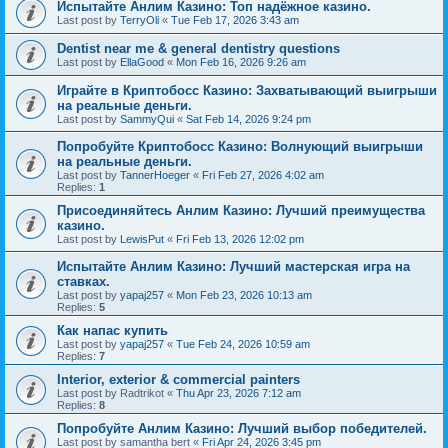
Испытайте Анлим Казино: Топ надёжное казино.
Last post by
TerryOli
«
Tue Feb 17, 2026 3:43 am
Dentist near me & general dentistry questions
Last post by
EllaGood
«
Mon Feb 16, 2026 9:26 am
Играйте в Криптобосс Казино: Захватывающий выигрыши
на реальные деньги.
Last post by
SammyQui
«
Sat Feb 14, 2026 9:24 pm
Попробуйте Криптобосс Казино: Волнующий выигрыши
на реальные деньги.
Last post by
TannerHoeger
«
Fri Feb 27, 2026 4:02 am
Replies:
1
Присоединяйтесь Анлим Казино: Лучший преимущества
казино.
Last post by
LewisPut
«
Fri Feb 13, 2026 12:02 pm
Испытайте Анлим Казино: Лучший мастерская игра на
ставках.
Last post by
yapaj257
«
Mon Feb 23, 2026 10:13 am
Replies:
5
Как напас купить
Last post by
yapaj257
«
Tue Feb 24, 2026 10:59 am
Replies:
7
Interior, exterior & commercial painters
Last post by
Radtrikot
«
Thu Apr 23, 2026 7:12 am
Replies:
8
Попробуйте Анлим Казино: Лучший выбор победителей.
Last post by
samantha bert
«
Fri Apr 24, 2026 3:45 pm