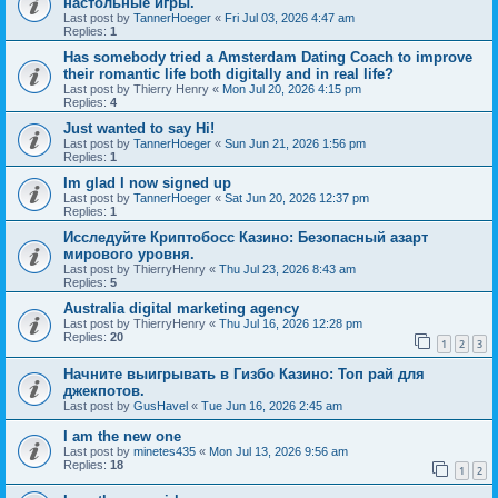
настольные игры.
Last post by
TannerHoeger
«
Fri Jul 03, 2026 4:47 am
Replies:
1
Has somebody tried a Amsterdam Dating Coach to improve
their romantic life both digitally and in real life?
Last post by
Thierry Henry
«
Mon Jul 20, 2026 4:15 pm
Replies:
4
Just wanted to say Hi!
Last post by
TannerHoeger
«
Sun Jun 21, 2026 1:56 pm
Replies:
1
Im glad I now signed up
Last post by
TannerHoeger
«
Sat Jun 20, 2026 12:37 pm
Replies:
1
Исследуйте Криптобосс Казино: Безопасный азарт
мирового уровня.
Last post by
ThierryHenry
«
Thu Jul 23, 2026 8:43 am
Replies:
5
Australia digital marketing agency
Last post by
ThierryHenry
«
Thu Jul 16, 2026 12:28 pm
Replies:
20
1
2
3
Начните выигрывать в Гизбо Казино: Топ рай для
джекпотов.
Last post by
GusHavel
«
Tue Jun 16, 2026 2:45 am
I am the new one
Last post by
minetes435
«
Mon Jul 13, 2026 9:56 am
Replies:
18
1
2