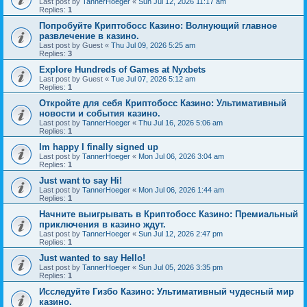
Last post by
TannerHoeger
«
Sun Jul 12, 2026 11:17 am
Replies:
1
Попробуйте Криптобосс Казино: Волнующий главное
развлечение в казино.
Last post by
Guest
«
Thu Jul 09, 2026 5:25 am
Replies:
3
Explore Hundreds of Games at Nyxbets
Last post by
Guest
«
Tue Jul 07, 2026 5:12 am
Replies:
1
Откройте для себя Криптобосс Казино: Ультимативный
новости и события казино.
Last post by
TannerHoeger
«
Thu Jul 16, 2026 5:06 am
Replies:
1
Im happy I finally signed up
Last post by
TannerHoeger
«
Mon Jul 06, 2026 3:04 am
Replies:
1
Just want to say Hi!
Last post by
TannerHoeger
«
Mon Jul 06, 2026 1:44 am
Replies:
1
Начните выигрывать в Криптобосс Казино: Премиальный
приключения в казино ждут.
Last post by
TannerHoeger
«
Sun Jul 12, 2026 2:47 pm
Replies:
1
Just wanted to say Hello!
Last post by
TannerHoeger
«
Sun Jul 05, 2026 3:35 pm
Replies:
1
Исследуйте Гизбо Казино: Ультимативный чудесный мир
казино.