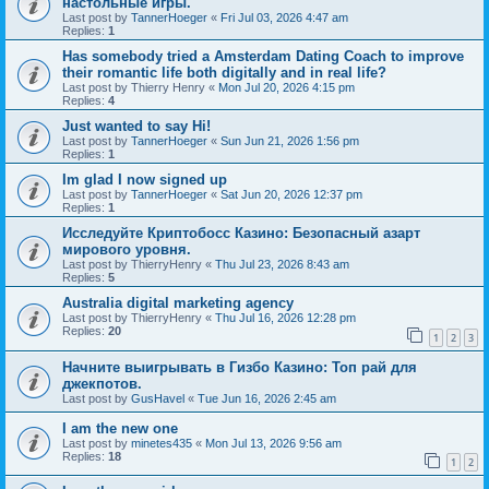
настольные игры.
Last post by
TannerHoeger
«
Fri Jul 03, 2026 4:47 am
Replies:
1
Has somebody tried a Amsterdam Dating Coach to improve
their romantic life both digitally and in real life?
Last post by
Thierry Henry
«
Mon Jul 20, 2026 4:15 pm
Replies:
4
Just wanted to say Hi!
Last post by
TannerHoeger
«
Sun Jun 21, 2026 1:56 pm
Replies:
1
Im glad I now signed up
Last post by
TannerHoeger
«
Sat Jun 20, 2026 12:37 pm
Replies:
1
Исследуйте Криптобосс Казино: Безопасный азарт
мирового уровня.
Last post by
ThierryHenry
«
Thu Jul 23, 2026 8:43 am
Replies:
5
Australia digital marketing agency
Last post by
ThierryHenry
«
Thu Jul 16, 2026 12:28 pm
Replies:
20
1
2
3
Начните выигрывать в Гизбо Казино: Топ рай для
джекпотов.
Last post by
GusHavel
«
Tue Jun 16, 2026 2:45 am
I am the new one
Last post by
minetes435
«
Mon Jul 13, 2026 9:56 am
Replies:
18
1
2