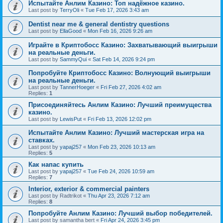
Испытайте Анлим Казино: Топ надёжное казино.
Last post by
TerryOli
«
Tue Feb 17, 2026 3:43 am
Dentist near me & general dentistry questions
Last post by
EllaGood
«
Mon Feb 16, 2026 9:26 am
Играйте в Криптобосс Казино: Захватывающий выигрыши
на реальные деньги.
Last post by
SammyQui
«
Sat Feb 14, 2026 9:24 pm
Попробуйте Криптобосс Казино: Волнующий выигрыши
на реальные деньги.
Last post by
TannerHoeger
«
Fri Feb 27, 2026 4:02 am
Replies:
1
Присоединяйтесь Анлим Казино: Лучший преимущества
казино.
Last post by
LewisPut
«
Fri Feb 13, 2026 12:02 pm
Испытайте Анлим Казино: Лучший мастерская игра на
ставках.
Last post by
yapaj257
«
Mon Feb 23, 2026 10:13 am
Replies:
5
Как напас купить
Last post by
yapaj257
«
Tue Feb 24, 2026 10:59 am
Replies:
7
Interior, exterior & commercial painters
Last post by
Radtrikot
«
Thu Apr 23, 2026 7:12 am
Replies:
8
Попробуйте Анлим Казино: Лучший выбор победителей.
Last post by
samantha bert
«
Fri Apr 24, 2026 3:45 pm