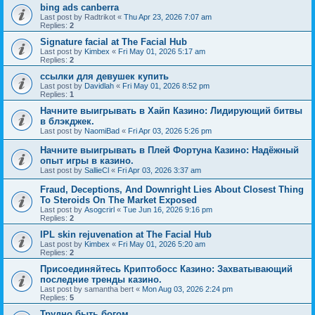
bing ads canberra
Last post by
Radtrikot
«
Thu Apr 23, 2026 7:07 am
Replies:
2
Signature facial at The Facial Hub
Last post by
Kimbex
«
Fri May 01, 2026 5:17 am
Replies:
2
ссылки для девушек купить
Last post by
Davidlah
«
Fri May 01, 2026 8:52 pm
Replies:
1
Начните выигрывать в Хайп Казино: Лидирующий битвы
в блэкджек.
Last post by
NaomiBad
«
Fri Apr 03, 2026 5:26 pm
Начните выигрывать в Плей Фортуна Казино: Надёжный
опыт игры в казино.
Last post by
SallieCl
«
Fri Apr 03, 2026 3:37 am
Fraud, Deceptions, And Downright Lies About Closest Thing
To Steroids On The Market Exposed
Last post by
Asogcrirl
«
Tue Jun 16, 2026 9:16 pm
Replies:
2
IPL skin rejuvenation at The Facial Hub
Last post by
Kimbex
«
Fri May 01, 2026 5:20 am
Replies:
2
Присоединяйтесь Криптобосс Казино: Захватывающий
последние тренды казино.
Last post by
samantha bert
«
Mon Aug 03, 2026 2:24 pm
Replies:
5
Трудно быть богом