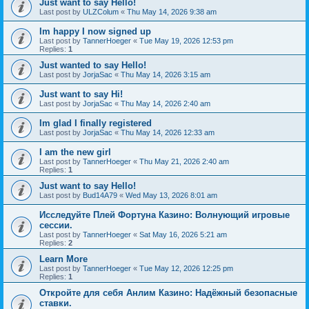
Just want to say Hello!
Last post by
ULZColum
«
Thu May 14, 2026 9:38 am
Im happy I now signed up
Last post by
TannerHoeger
«
Tue May 19, 2026 12:53 pm
Replies:
1
Just wanted to say Hello!
Last post by
JorjaSac
«
Thu May 14, 2026 3:15 am
Just want to say Hi!
Last post by
JorjaSac
«
Thu May 14, 2026 2:40 am
Im glad I finally registered
Last post by
JorjaSac
«
Thu May 14, 2026 12:33 am
I am the new girl
Last post by
TannerHoeger
«
Thu May 21, 2026 2:40 am
Replies:
1
Just want to say Hello!
Last post by
Bud14A79
«
Wed May 13, 2026 8:01 am
Исследуйте Плей Фортуна Казино: Волнующий игровые
сессии.
Last post by
TannerHoeger
«
Sat May 16, 2026 5:21 am
Replies:
2
Learn More
Last post by
TannerHoeger
«
Tue May 12, 2026 12:25 pm
Replies:
1
Откройте для себя Анлим Казино: Надёжный безопасные
ставки.