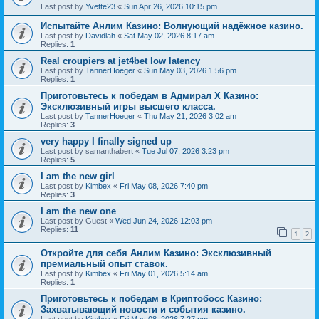
Last post by
Yvette23
«
Sun Apr 26, 2026 10:15 pm
Испытайте Анлим Казино: Волнующий надёжное казино.
Last post by
Davidlah
«
Sat May 02, 2026 8:17 am
Replies:
1
Real croupiers at jet4bet low latency
Last post by
TannerHoeger
«
Sun May 03, 2026 1:56 pm
Replies:
1
Приготовьтесь к победам в Адмирал Х Казино:
Эксклюзивный игры высшего класса.
Last post by
TannerHoeger
«
Thu May 21, 2026 3:02 am
Replies:
3
very happy I finally signed up
Last post by
samanthabert
«
Tue Jul 07, 2026 3:23 pm
Replies:
5
I am the new girl
Last post by
Kimbex
«
Fri May 08, 2026 7:40 pm
Replies:
3
I am the new one
Last post by
Guest
«
Wed Jun 24, 2026 12:03 pm
Replies:
11
1
2
Откройте для себя Анлим Казино: Эксклюзивный
премиальный опыт ставок.
Last post by
Kimbex
«
Fri May 01, 2026 5:14 am
Replies:
1
Приготовьтесь к победам в Криптобосс Казино:
Захватывающий новости и события казино.