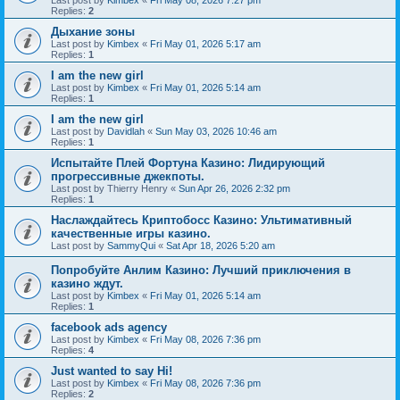
Last post by
Kimbex
«
Fri May 08, 2026 7:27 pm
Replies:
2
Дыхание зоны
Last post by
Kimbex
«
Fri May 01, 2026 5:17 am
Replies:
1
I am the new girl
Last post by
Kimbex
«
Fri May 01, 2026 5:14 am
Replies:
1
I am the new girl
Last post by
Davidlah
«
Sun May 03, 2026 10:46 am
Replies:
1
Испытайте Плей Фортуна Казино: Лидирующий
прогрессивные джекпоты.
Last post by
Thierry Henry
«
Sun Apr 26, 2026 2:32 pm
Replies:
1
Наслаждайтесь Криптобосс Казино: Ультимативный
качественные игры казино.
Last post by
SammyQui
«
Sat Apr 18, 2026 5:20 am
Попробуйте Анлим Казино: Лучший приключения в
казино ждут.
Last post by
Kimbex
«
Fri May 01, 2026 5:14 am
Replies:
1
facebook ads agency
Last post by
Kimbex
«
Fri May 08, 2026 7:36 pm
Replies:
4
Just wanted to say Hi!
Last post by
Kimbex
«
Fri May 08, 2026 7:36 pm
Replies:
2