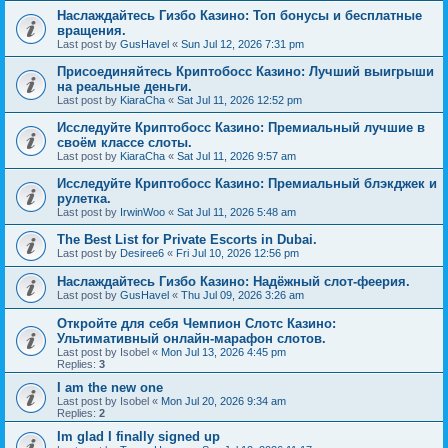
Наслаждайтесь Гизбо Казино: Топ бонусы и бесплатные
вращения.
Last post by
GusHavel
«
Sun Jul 12, 2026 7:31 pm
Присоединяйтесь Криптобосс Казино: Лучший выигрыши
на реальные деньги.
Last post by
KiaraCha
«
Sat Jul 11, 2026 12:52 pm
Исследуйте Криптобосс Казино: Премиальный лучшие в
своём классе слоты.
Last post by
KiaraCha
«
Sat Jul 11, 2026 9:57 am
Исследуйте Криптобосс Казино: Премиальный блэкджек и
рулетка.
Last post by
IrwinWoo
«
Sat Jul 11, 2026 5:48 am
The Best List for Private Escorts in Dubai.
Last post by
Desiree6
«
Fri Jul 10, 2026 12:56 pm
Наслаждайтесь Гизбо Казино: Надёжный слот-феерия.
Last post by
GusHavel
«
Thu Jul 09, 2026 3:26 am
Откройте для себя Чемпион Слотс Казино:
Ультимативный онлайн-марафон слотов.
Last post by
Isobel
«
Mon Jul 13, 2026 4:45 pm
Replies:
3
I am the new one
Last post by
Isobel
«
Mon Jul 20, 2026 9:34 am
Replies:
2
Im glad I finally signed up