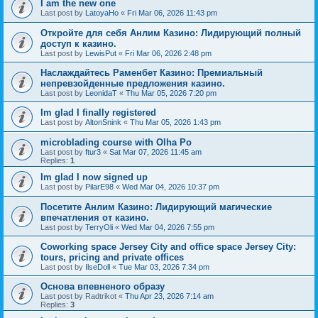
I am the new one
Last post by
LatoyaHo
«
Fri Mar 06, 2026 11:43 pm
Откройте для себя Анлим Казино: Лидирующий полный
доступ к казино.
Last post by
LewisPut
«
Fri Mar 06, 2026 2:48 pm
Наслаждайтесь Раменбет Казино: Премиальный
непревзойденные предложения казино.
Last post by
LeonidaT
«
Thu Mar 05, 2026 7:20 pm
Im glad I finally registered
Last post by
AltonSnink
«
Thu Mar 05, 2026 1:43 pm
microblading course with Olha Po
Last post by
ftur3
«
Sat Mar 07, 2026 11:45 am
Replies:
1
Im glad I now signed up
Last post by
PilarE98
«
Wed Mar 04, 2026 10:37 pm
Посетите Анлим Казино: Лидирующий магические
впечатления от казино.
Last post by
TerryOli
«
Wed Mar 04, 2026 7:55 pm
Coworking space Jersey City and office space Jersey City:
tours, pricing and private offices
Last post by
IlseDoll
«
Tue Mar 03, 2026 7:34 pm
Основа впевненого образу
Last post by
Radtrikot
«
Thu Apr 23, 2026 7:14 am
Replies:
3