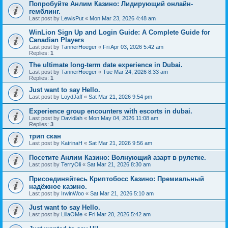
Попробуйте Анлим Казино: Лидирующий онлайн-
гемблинг.
Last post by
LewisPut
«
Mon Mar 23, 2026 4:48 am
WinLion Sign Up and Login Guide: A Complete Guide for
Canadian Players
Last post by
TannerHoeger
«
Fri Apr 03, 2026 5:42 am
Replies:
1
The ultimate long-term date experience in Dubai.
Last post by
TannerHoeger
«
Tue Mar 24, 2026 8:33 am
Replies:
1
Just want to say Hello.
Last post by
LoydJaff
«
Sat Mar 21, 2026 9:54 pm
Experience group encounters with escorts in dubai.
Last post by
Davidlah
«
Mon May 04, 2026 11:08 am
Replies:
3
трип скан
Last post by
KatrinaH
«
Sat Mar 21, 2026 9:56 am
Посетите Анлим Казино: Волнующий азарт в рулетке.
Last post by
TerryOli
«
Sat Mar 21, 2026 8:30 am
Присоединяйтесь Криптобосс Казино: Премиальный
надёжное казино.
Last post by
IrwinWoo
«
Sat Mar 21, 2026 5:10 am
Just want to say Hello.
Last post by
LillaOMe
«
Fri Mar 20, 2026 5:42 am