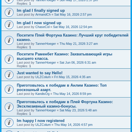
Last post by
TannerHoeger
«
Sun May 17, 2026 2:57 pm
Replies:
1
Im glad I finally signed up
Last post by
ArmandCh
«
Sat May 16, 2026 2:57 pm
Im glad I now signed up
Last post by
ChaseCol
«
Sat May 16, 2026 12:54 pm
Посетите Плей Фортуна Казино: Лучший круг победителей
казино.
Last post by
TannerHoeger
«
Thu May 21, 2026 3:27 am
Replies:
1
Посетите Раменбет Казино: Захватывающий игры
высшего класса.
Last post by
TannerHoeger
«
Sat Jun 06, 2026 6:31 am
Replies:
1
Just wanted to say Hello!
Last post by
ULZColum
«
Fri May 15, 2026 4:35 am
Приготовьтесь к победам в Анлим Казино: Топ
роскошный азарт.
Last post by
KandisOg
«
Thu May 14, 2026 8:59 pm
Приготовьтесь к победам в Плей Фортуна Казино:
Эксклюзивный казино-бонусы.
Last post by
TannerHoeger
«
Sat May 23, 2026 5:48 am
Replies:
1
Im happy I now registered
Last post by
ULZColum
«
Thu May 14, 2026 4:57 pm