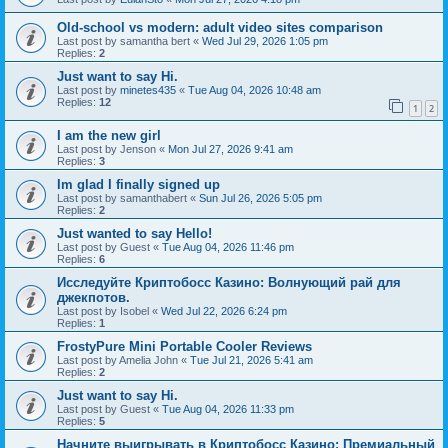
Old-school vs modern: adult video sites comparison
Last post by
samantha bert
«
Wed Jul 29, 2026 1:05 pm
Replies:
2
Just want to say Hi.
Last post by
minetes435
«
Tue Aug 04, 2026 10:48 am
Replies:
12
1
2
I am the new girl
Last post by
Jenson
«
Mon Jul 27, 2026 9:41 am
Replies:
3
Im glad I finally signed up
Last post by
samanthabert
«
Sun Jul 26, 2026 5:05 pm
Replies:
2
Just wanted to say Hello!
Last post by
Guest
«
Tue Aug 04, 2026 11:46 pm
Replies:
6
Исследуйте Криптобосс Казино: Волнующий рай для
джекпотов.
Last post by
Isobel
«
Wed Jul 22, 2026 6:24 pm
Replies:
1
FrostyPure Mini Portable Cooler Reviews
Last post by
Amelia John
«
Tue Jul 21, 2026 5:41 am
Replies:
2
Just want to say Hi.
Last post by
Guest
«
Tue Aug 04, 2026 11:33 pm
Replies:
5
Начните выигрывать в Криптобосс Казино: Премиальный