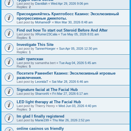
Last post by
Davidlah
«
Wed Apr 29, 2026 9:06 pm
Replies:
2
Присоединяйтесь Криптобосс Казино: Эксклюзивный
прогрессивные джекпоты.
Last post by
MohamedF
«
Mon Mar 30, 2026 8:48 am
Find out how To start out Steroid Before And After
Last post by
XRumer23Calia
«
Tue May 05, 2026 8:01 am
Replies:
5
Investigate This Site
Last post by
TannerHoeger
«
Sun Apr 05, 2026 12:30 pm
Replies:
1
сайт трипскан
Last post by
samantha bert
«
Tue Aug 04, 2026 5:45 am
Replies:
5
Посетите Раменбет Казино: Эксклюзивный игровые
развлечения.
Last post by
LeonidaT
«
Sat Mar 28, 2026 6:46 am
Signature facial at The Facial Hub
Last post by
SharronN
«
Fri Mar 27, 2026 6:17 am
LED light therapy at The Facial Hub
Last post by
Thierry Henry
«
Wed Jun 03, 2026 4:40 pm
Replies:
3
Im glad I finally registered
Last post by
Manie199
«
Thu Mar 26, 2026 2:52 pm
online casinos us friendly