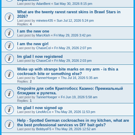
Last post by
AdanBent
«
Sat May 30, 2026 8:15 pm
What are the twenty rarest rarest skins in Brawl Stars in
2026?
Last post by
minetes435
«
Sun Jul 12, 2026 5:24 pm
Replies:
4
I am the new one
Last post by
MarcKish
«
Fri May 29, 2026 3:42 pm
I am the new girl
Last post by
ChaseCol
«
Fri May 29, 2026 2:07 pm
Im glad I now registered
Last post by
ChaseCol
«
Fri May 29, 2026 2:03 pm
Woke up with strange bite marks on my arm - is this a
cockroach bite or something else?
Last post by
TannerHoeger
«
Thu Jul 16, 2026 5:35 am
Replies:
2
Откройте для себя Криптобосс Казино: Премиальный
блэкджек и рулетка.
Last post by
TannerHoeger
«
Fri Jun 19, 2026 5:58 am
Replies:
1
Im glad I now signed up
Last post by
LinoMcCo
«
Thu May 28, 2026 11:53 pm
Help - Spotted German cockroaches in my kitchen, what are
the best professional services vs DIY bait gels?
Last post by
BobbyeF5
«
Thu May 28, 2026 12:52 am