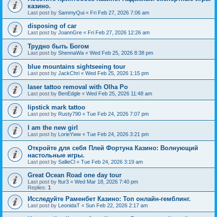
казино.
Last post by
SammyQui
«
Fri Feb 27, 2026 7:06 am
disposing of car
Last post by
JoannGre
«
Fri Feb 27, 2026 12:26 am
Трудно быть Богом
Last post by
ShennaWa
«
Wed Feb 25, 2026 8:38 pm
blue mountains sightseeing tour
Last post by
JackChri
«
Wed Feb 25, 2026 1:15 pm
laser tattoo removal with Olha Po
Last post by
BenEdgle
«
Wed Feb 25, 2026 11:48 am
lipstick mark tattoo
Last post by
Rusty790
«
Tue Feb 24, 2026 7:07 pm
I am the new girl
Last post by
LorieYww
«
Tue Feb 24, 2026 3:21 pm
Откройте для себя Плей Фортуна Казино: Волнующий
настольные игры.
Last post by
SallieCl
«
Tue Feb 24, 2026 3:19 am
Great Ocean Road one day tour
Last post by
ftur3
«
Wed Mar 18, 2026 7:40 pm
Replies:
1
Исследуйте Раменбет Казино: Топ онлайн-гемблинг.
Last post by
LeonidaT
«
Sun Feb 22, 2026 2:17 am