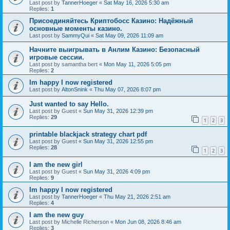
Last post by
TannerHoeger
«
Sat May 16, 2026 5:30 am
Replies:
1
Присоединяйтесь Криптобосс Казино: Надёжный
основные моменты казино.
Last post by
SammyQui
«
Sat May 09, 2026 11:09 am
Начните выигрывать в Анлим Казино: Безопасный
игровые сессии.
Last post by
samantha bert
«
Mon May 11, 2026 5:05 pm
Replies:
2
Im happy I now registered
Last post by
AltonSnink
«
Thu May 07, 2026 8:07 pm
Just wanted to say Hello.
Last post by
Guest
«
Sun May 31, 2026 12:39 pm
Replies:
29
1
2
3
printable blackjack strategy chart pdf
Last post by
Guest
«
Sun May 31, 2026 12:55 pm
Replies:
28
1
2
3
I am the new girl
Last post by
Guest
«
Sun May 31, 2026 4:09 pm
Replies:
9
Im happy I now registered
Last post by
TannerHoeger
«
Thu May 21, 2026 2:51 am
Replies:
4
I am the new guy
Last post by
Michelle Richerson
«
Mon Jun 08, 2026 8:46 am
Replies:
3