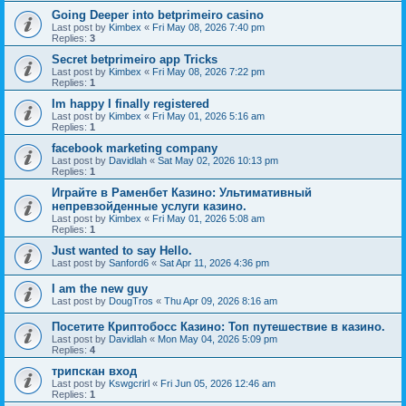
Going Deeper into betprimeiro casino
Last post by
Kimbex
«
Fri May 08, 2026 7:40 pm
Replies:
3
Secret betprimeiro app Tricks
Last post by
Kimbex
«
Fri May 08, 2026 7:22 pm
Replies:
1
Im happy I finally registered
Last post by
Kimbex
«
Fri May 01, 2026 5:16 am
Replies:
1
facebook marketing company
Last post by
Davidlah
«
Sat May 02, 2026 10:13 pm
Replies:
1
Играйте в Раменбет Казино: Ультимативный
непревзойденные услуги казино.
Last post by
Kimbex
«
Fri May 01, 2026 5:08 am
Replies:
1
Just wanted to say Hello.
Last post by
Sanford6
«
Sat Apr 11, 2026 4:36 pm
I am the new guy
Last post by
DougTros
«
Thu Apr 09, 2026 8:16 am
Посетите Криптобосс Казино: Топ путешествие в казино.
Last post by
Davidlah
«
Mon May 04, 2026 5:09 pm
Replies:
4
трипскан вход
Last post by
Kswgcrirl
«
Fri Jun 05, 2026 12:46 am
Replies:
1