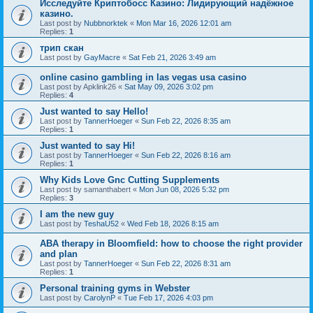
Исследуйте Криптобосс Казино: Лидирующий надёжное
казино.
Last post by
Nubbnorktek
«
Mon Mar 16, 2026 12:01 am
Replies:
1
трип скан
Last post by
GayMacre
«
Sat Feb 21, 2026 3:49 am
online casino gambling in las vegas usa casino
Last post by
Apklink26
«
Sat May 09, 2026 3:02 pm
Replies:
4
Just wanted to say Hello!
Last post by
TannerHoeger
«
Sun Feb 22, 2026 8:35 am
Replies:
1
Just wanted to say Hi!
Last post by
TannerHoeger
«
Sun Feb 22, 2026 8:16 am
Replies:
1
Why Kids Love Gnc Cutting Supplements
Last post by
samanthabert
«
Mon Jun 08, 2026 5:32 pm
Replies:
3
I am the new guy
Last post by
TeshaU52
«
Wed Feb 18, 2026 8:15 am
ABA therapy in Bloomfield: how to choose the right provider
and plan
Last post by
TannerHoeger
«
Sun Feb 22, 2026 8:31 am
Replies:
1
Personal training gyms in Webster
Last post by
CarolynP
«
Tue Feb 17, 2026 4:03 pm