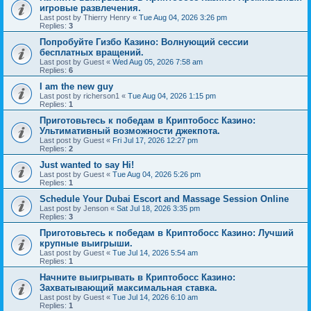
игровые развлечения.
Last post by
Thierry Henry
«
Tue Aug 04, 2026 3:26 pm
Replies:
3
Попробуйте Гизбо Казино: Волнующий сессии
бесплатных вращений.
Last post by
Guest
«
Wed Aug 05, 2026 7:58 am
Replies:
6
I am the new guy
Last post by
richerson1
«
Tue Aug 04, 2026 1:15 pm
Replies:
1
Приготовьтесь к победам в Криптобосс Казино:
Ультимативный возможности джекпота.
Last post by
Guest
«
Fri Jul 17, 2026 12:27 pm
Replies:
2
Just wanted to say Hi!
Last post by
Guest
«
Tue Aug 04, 2026 5:26 pm
Replies:
1
Schedule Your Dubai Escort and Massage Session Online
Last post by
Jenson
«
Sat Jul 18, 2026 3:35 pm
Replies:
3
Приготовьтесь к победам в Криптобосс Казино: Лучший
крупные выигрыши.
Last post by
Guest
«
Tue Jul 14, 2026 5:54 am
Replies:
1
Начните выигрывать в Криптобосс Казино:
Захватывающий максимальная ставка.
Last post by
Guest
«
Tue Jul 14, 2026 6:10 am
Replies:
1