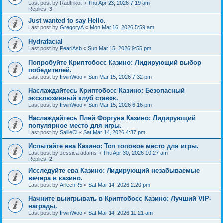
Last post by
Radtrikot
«
Thu Apr 23, 2026 7:19 am
Replies:
3
Just wanted to say Hello.
Last post by
GregoryA
«
Mon Mar 16, 2026 5:59 am
Hydrafacial
Last post by
PearlAsb
«
Sun Mar 15, 2026 9:55 pm
Попробуйте Криптобосс Казино: Лидирующий выбор
победителей.
Last post by
IrwinWoo
«
Sun Mar 15, 2026 7:32 pm
Наслаждайтесь Криптобосс Казино: Безопасный
эксклюзивный клуб ставок.
Last post by
IrwinWoo
«
Sun Mar 15, 2026 6:16 pm
Наслаждайтесь Плей Фортуна Казино: Лидирующий
популярное место для игры.
Last post by
SallieCl
«
Sat Mar 14, 2026 4:37 pm
Испытайте ева Казино: Топ топовое место для игры.
Last post by
Jessica adams
«
Thu Apr 30, 2026 10:27 am
Replies:
2
Исследуйте ева Казино: Лидирующий незабываемые
вечера в казино.
Last post by
ArleenR5
«
Sat Mar 14, 2026 2:20 pm
Начните выигрывать в Криптобосс Казино: Лучший VIP-
награды.
Last post by
IrwinWoo
«
Sat Mar 14, 2026 11:21 am