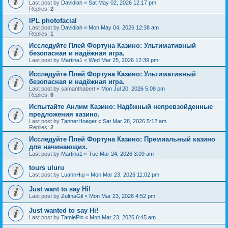
Last post by
Davidlah
«
Sat May 02, 2026 12:17 pm
Replies:
2
IPL photofacial
Last post by
Davidlah
«
Mon May 04, 2026 12:38 am
Replies:
1
Исследуйте Плей Фортуна Казино: Ультимативный
безопасная и надёжная игра.
Last post by
Martina1
«
Wed Mar 25, 2026 12:39 pm
Исследуйте Плей Фортуна Казино: Ультимативный
безопасная и надёжная игра.
Last post by
samanthabert
«
Mon Jul 20, 2026 5:08 pm
Replies:
6
Испытайте Анлим Казино: Надёжный непревзойденные
предложения казино.
Last post by
TannerHoeger
«
Sat Mar 28, 2026 5:12 am
Replies:
2
Исследуйте Плей Фортуна Казино: Премиальный казино
для начинающих.
Last post by
Martina1
«
Tue Mar 24, 2026 3:09 am
tours uluru
Last post by
LuannHuj
«
Mon Mar 23, 2026 11:02 pm
Just want to say Hi!
Last post by
ZulmaGil
«
Mon Mar 23, 2026 4:52 pm
Just wanted to say Hi!
Last post by
TamiePin
«
Mon Mar 23, 2026 6:45 am