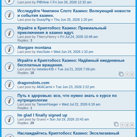
Last post by
PIBVivie
«
Fri Jun 26, 2026 12:32 am
Исследуйте Чемпион Слотс Казино: Волнующий новости
и события казино.
Last post by
DustyPig
«
Thu Jun 25, 2026 1:20 pm
Играйте в Криптобосс Казино: Премиальный
приключения в казино ждут.
Last post by
ThierryHenry
«
Fri Jul 24, 2026 10:48 am
Replies:
3
Alergare montana
Last post by
InezSute
«
Wed Jun 24, 2026 1:32 pm
Играйте в Криптобосс Казино: Надёжный ежедневные
бесплатные вращения.
Last post by
minetes435
«
Tue Jul 21, 2026 7:09 pm
Replies:
18
1
2
dragonslots.com
Last post by
AKACarmi
«
Tue Jun 23, 2026 2:22 pm
Путь к здоровью: все, что нужно знать о курсе по
нутрициологии
Last post by
TannerHoeger
«
Wed Jul 22, 2026 6:18 am
Replies:
1
Im glad I finally signed up
Last post by
Guest
«
Sun Jul 19, 2026 10:43 am
Replies:
29
1
2
3
Наслаждайтесь Криптобосс Казино: Эксклюзивный