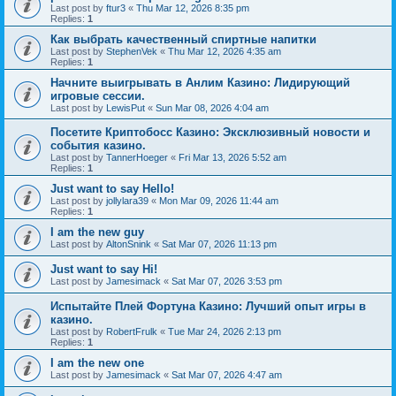
Last post by
ftur3
«
Thu Mar 12, 2026 8:35 pm
Replies:
1
Как выбрать качественный спиртные напитки
Last post by
StephenVek
«
Thu Mar 12, 2026 4:35 am
Replies:
1
Начните выигрывать в Анлим Казино: Лидирующий
игровые сессии.
Last post by
LewisPut
«
Sun Mar 08, 2026 4:04 am
Посетите Криптобосс Казино: Эксклюзивный новости и
события казино.
Last post by
TannerHoeger
«
Fri Mar 13, 2026 5:52 am
Replies:
1
Just want to say Hello!
Last post by
jollylara39
«
Mon Mar 09, 2026 11:44 am
Replies:
1
I am the new guy
Last post by
AltonSnink
«
Sat Mar 07, 2026 11:13 pm
Just want to say Hi!
Last post by
Jamesimack
«
Sat Mar 07, 2026 3:53 pm
Испытайте Плей Фортуна Казино: Лучший опыт игры в
казино.
Last post by
RobertFrulk
«
Tue Mar 24, 2026 2:13 pm
Replies:
1
I am the new one
Last post by
Jamesimack
«
Sat Mar 07, 2026 4:47 am