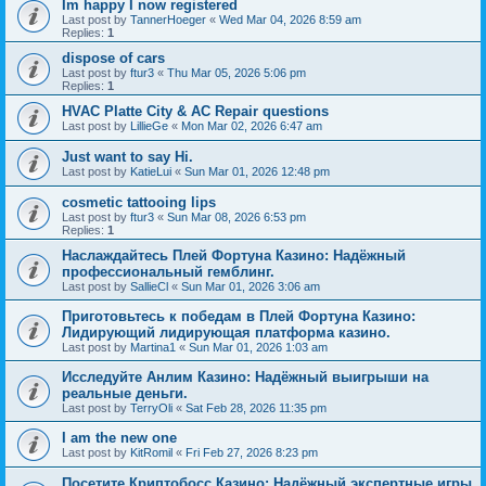
Im happy I now registered
Last post by
TannerHoeger
«
Wed Mar 04, 2026 8:59 am
Replies:
1
dispose of cars
Last post by
ftur3
«
Thu Mar 05, 2026 5:06 pm
Replies:
1
HVAC Platte City & AC Repair questions
Last post by
LillieGe
«
Mon Mar 02, 2026 6:47 am
Just want to say Hi.
Last post by
KatieLui
«
Sun Mar 01, 2026 12:48 pm
cosmetic tattooing lips
Last post by
ftur3
«
Sun Mar 08, 2026 6:53 pm
Replies:
1
Наслаждайтесь Плей Фортуна Казино: Надёжный
профессиональный гемблинг.
Last post by
SallieCl
«
Sun Mar 01, 2026 3:06 am
Приготовьтесь к победам в Плей Фортуна Казино:
Лидирующий лидирующая платформа казино.
Last post by
Martina1
«
Sun Mar 01, 2026 1:03 am
Исследуйте Анлим Казино: Надёжный выигрыши на
реальные деньги.
Last post by
TerryOli
«
Sat Feb 28, 2026 11:35 pm
I am the new one
Last post by
KitRomil
«
Fri Feb 27, 2026 8:23 pm
Посетите Криптобосс Казино: Надёжный экспертные игры