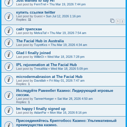
Just wanted to say Hi!
Last post by
FernTrel
«
Thu Mar 19, 2026 7:44 pm
купить ссылки twitter
Last post by
Guest
«
Sun Jul 12, 2026 1:16 pm
Replies:
11
1
2
сайт трипскан
Last post by
MelvaTaf
«
Thu Mar 19, 2026 7:54 am
The Facial Hub in Australia
Last post by
TuyetKxs
«
Thu Mar 19, 2026 4:34 am
Glad I finally joined
Last post by
WillieOi
«
Wed Mar 18, 2026 7:28 pm
IPL rejuvenation at The Facial Hub
Last post by
TresaWai
«
Wed Mar 18, 2026 5:09 pm
microdermabrasion at The Facial Hub
Last post by
Davidlah
«
Fri May 01, 2026 7:47 am
Replies:
1
Исследуйте Раменбет Казино: Лидирующий игровые
сессии.
Last post by
TannerHoeger
«
Sat Mar 28, 2026 4:50 am
Replies:
1
Im happy I finally signed up
Last post by
AidanPar
«
Mon Mar 16, 2026 8:16 pm
Присоединяйтесь Криптобосс Казино: Ультимативный
преимущества казино.