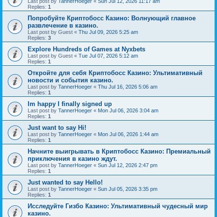
Last post by
TannerHoeger
«
Sun Jul 12, 2026 11:17 am
Replies:
1
Попробуйте Криптобосс Казино: Волнующий главное
развлечение в казино.
Last post by
Guest
«
Thu Jul 09, 2026 5:25 am
Replies:
3
Explore Hundreds of Games at Nyxbets
Last post by
Guest
«
Tue Jul 07, 2026 5:12 am
Replies:
1
Откройте для себя Криптобосс Казино: Ультимативный
новости и события казино.
Last post by
TannerHoeger
«
Thu Jul 16, 2026 5:06 am
Replies:
1
Im happy I finally signed up
Last post by
TannerHoeger
«
Mon Jul 06, 2026 3:04 am
Replies:
1
Just want to say Hi!
Last post by
TannerHoeger
«
Mon Jul 06, 2026 1:44 am
Replies:
1
Начните выигрывать в Криптобосс Казино: Премиальный
приключения в казино ждут.
Last post by
TannerHoeger
«
Sun Jul 12, 2026 2:47 pm
Replies:
1
Just wanted to say Hello!
Last post by
TannerHoeger
«
Sun Jul 05, 2026 3:35 pm
Replies:
1
Исследуйте Гизбо Казино: Ультимативный чудесный мир
казино.