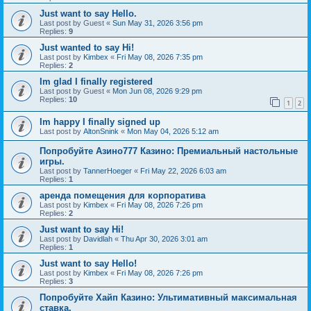
Just want to say Hello.
Last post by
Guest
«
Sun May 31, 2026 3:56 pm
Replies:
9
Just wanted to say Hi!
Last post by
Kimbex
«
Fri May 08, 2026 7:35 pm
Replies:
2
Im glad I finally registered
Last post by
Guest
«
Mon Jun 08, 2026 9:29 pm
Replies:
10
1
2
Im happy I finally signed up
Last post by
AltonSnink
«
Mon May 04, 2026 5:12 am
Попробуйте Азино777 Казино: Премиальный настольные
игры.
Last post by
TannerHoeger
«
Fri May 22, 2026 6:03 am
Replies:
1
аренда помещения для корпоратива
Last post by
Kimbex
«
Fri May 08, 2026 7:26 pm
Replies:
2
Just want to say Hi!
Last post by
Davidlah
«
Thu Apr 30, 2026 3:01 am
Replies:
1
Just want to say Hello!
Last post by
Kimbex
«
Fri May 08, 2026 7:26 pm
Replies:
3
Попробуйте Хайп Казино: Ультимативный максимальная
ставка.