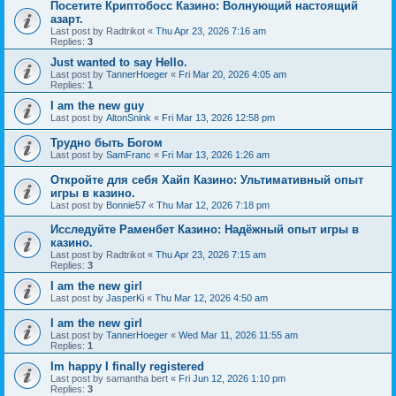
Посетите Криптобосс Казино: Волнующий настоящий
азарт.
Last post by
Radtrikot
«
Thu Apr 23, 2026 7:16 am
Replies:
3
Just wanted to say Hello.
Last post by
TannerHoeger
«
Fri Mar 20, 2026 4:05 am
Replies:
1
I am the new guy
Last post by
AltonSnink
«
Fri Mar 13, 2026 12:58 pm
Трудно быть Богом
Last post by
SamFranc
«
Fri Mar 13, 2026 1:26 am
Откройте для себя Хайп Казино: Ультимативный опыт
игры в казино.
Last post by
Bonnie57
«
Thu Mar 12, 2026 7:18 pm
Исследуйте Раменбет Казино: Надёжный опыт игры в
казино.
Last post by
Radtrikot
«
Thu Apr 23, 2026 7:15 am
Replies:
3
I am the new girl
Last post by
JasperKi
«
Thu Mar 12, 2026 4:50 am
I am the new girl
Last post by
TannerHoeger
«
Wed Mar 11, 2026 11:55 am
Replies:
1
Im happy I finally registered
Last post by
samantha bert
«
Fri Jun 12, 2026 1:10 pm
Replies:
3