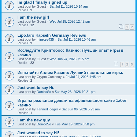
Im glad I finally signed up
Last post by
Guest
«
Sat Jul 11, 2026 10:14 am
Replies:
9
I am the new girl
Last post by
Guest
«
Wed Jul 15, 2026 12:42 pm
Replies:
12
1
2
LipoJaro Kapseln Germany Reviews
Last post by
minetes435
«
Sat Jul 11, 2026 10:46 am
Replies:
9
Исследуйте Криптобосс Казино: Лучший опыт игры в
казино.
Last post by
Guest
«
Wed Jun 24, 2026 7:15 am
Replies:
22
1
2
3
Испытайте Анлим Казино: Лучший настольные игры.
Last post by
Crypto Currency
«
Fri Jul 24, 2026 4:45 am
Replies:
2
Just want to say Hi.
Last post by
DeniceSe
«
Sat May 23, 2026 10:21 pm
Игра на реальные деньги на официальном сайте 1хбет
казино
Last post by
TannerHoeger
«
Sat Jun 06, 2026 5:23 am
Replies:
1
I am the new guy
Last post by
DeniceSe
«
Tue May 19, 2026 8:58 pm
Just wanted to say Hi!