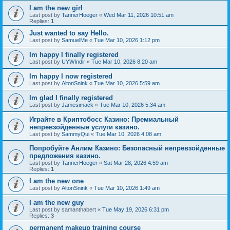
I am the new girl
Last post by
TannerHoeger
«
Wed Mar 11, 2026 10:51 am
Replies:
1
Just wanted to say Hello.
Last post by
SamuelMe
«
Tue Mar 10, 2026 1:12 pm
Im happy I finally registered
Last post by
UYWIndir
«
Tue Mar 10, 2026 8:20 am
Im happy I now registered
Last post by
AltonSnink
«
Tue Mar 10, 2026 5:59 am
Im glad I finally registered
Last post by
Jamesimack
«
Tue Mar 10, 2026 5:34 am
Играйте в Криптобосс Казино: Премиальный
непревзойденные услуги казино.
Last post by
SammyQui
«
Tue Mar 10, 2026 4:08 am
Попробуйте Анлим Казино: Безопасный непревзойденные
предложения казино.
Last post by
TannerHoeger
«
Sat Mar 28, 2026 4:59 am
Replies:
1
I am the new one
Last post by
AltonSnink
«
Tue Mar 10, 2026 1:49 am
I am the new guy
Last post by
samanthabert
«
Tue May 19, 2026 6:31 pm
Replies:
3
permanent makeup training course