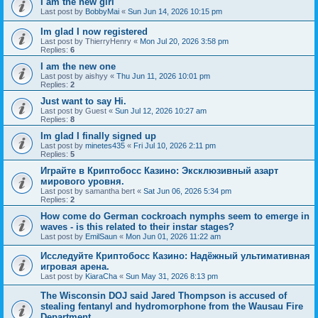
I am the new girl
Last post by
BobbyMai
«
Sun Jun 14, 2026 10:15 pm
Im glad I now registered
Last post by
ThierryHenry
«
Mon Jul 20, 2026 3:58 pm
Replies:
6
I am the new one
Last post by
aishyy
«
Thu Jun 11, 2026 10:01 pm
Replies:
2
Just want to say Hi.
Last post by
Guest
«
Sun Jul 12, 2026 10:27 am
Replies:
8
Im glad I finally signed up
Last post by
minetes435
«
Fri Jul 10, 2026 2:11 pm
Replies:
5
Играйте в Криптобосс Казино: Эксклюзивный азарт
мирового уровня.
Last post by
samantha bert
«
Sat Jun 06, 2026 5:34 pm
Replies:
2
How come do German cockroach nymphs seem to emerge in
waves - is this related to their instar stages?
Last post by
EmilSaun
«
Mon Jun 01, 2026 11:22 am
Исследуйте Криптобосс Казино: Надёжный ультимативная
игровая арена.
Last post by
KiaraCha
«
Sun May 31, 2026 8:13 pm
The Wisconsin DOJ said Jared Thompson is accused of
stealing fentanyl and hydromorphone from the Wausau Fire
Department