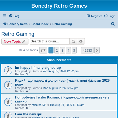
Bonedry Retro Games
FAQ
Register
Login
S
Bonedry Retro
Board index
Retro Gaming
e
Retro Gaming
a
Search
Advanced search
New Topic
r
c
Page
1
of
42583
1
2
3
4
5
42583
Next
1064551 topics
…
h
Announcements
Im happy I finally signed up
Last post by
Guest
«
Wed Aug 05, 2026 12:22 pm
Replies:
3
Радий, що нарешті долучився(-лася): нові фільми 2026
року
Last post by
Guest
«
Mon Aug 03, 2026 12:57 pm
Replies:
4
Попробуйте Гизбо Казино: Лидирующий путешествие в
казино.
Last post by
minetes435
«
Tue Aug 04, 2026 11:43 am
Replies:
8
I am the new girl
Last post by
EulahSto
«
Mon Jul 27, 2026 4:18 pm