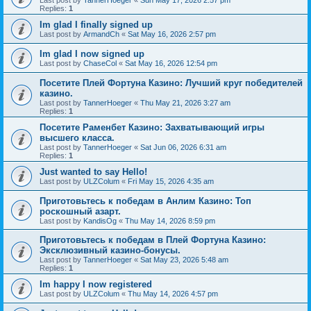
Last post by
TannerHoeger
«
Sun May 17, 2026 2:57 pm
Replies:
1
Im glad I finally signed up
Last post by
ArmandCh
«
Sat May 16, 2026 2:57 pm
Im glad I now signed up
Last post by
ChaseCol
«
Sat May 16, 2026 12:54 pm
Посетите Плей Фортуна Казино: Лучший круг победителей
казино.
Last post by
TannerHoeger
«
Thu May 21, 2026 3:27 am
Replies:
1
Посетите Раменбет Казино: Захватывающий игры
высшего класса.
Last post by
TannerHoeger
«
Sat Jun 06, 2026 6:31 am
Replies:
1
Just wanted to say Hello!
Last post by
ULZColum
«
Fri May 15, 2026 4:35 am
Приготовьтесь к победам в Анлим Казино: Топ
роскошный азарт.
Last post by
KandisOg
«
Thu May 14, 2026 8:59 pm
Приготовьтесь к победам в Плей Фортуна Казино:
Эксклюзивный казино-бонусы.
Last post by
TannerHoeger
«
Sat May 23, 2026 5:48 am
Replies:
1
Im happy I now registered
Last post by
ULZColum
«
Thu May 14, 2026 4:57 pm