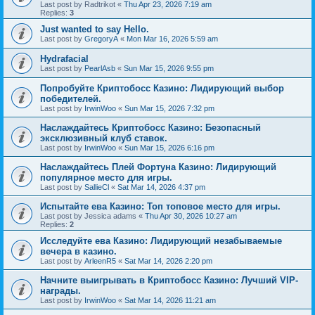
Last post by
Radtrikot
«
Thu Apr 23, 2026 7:19 am
Replies:
3
Just wanted to say Hello.
Last post by
GregoryA
«
Mon Mar 16, 2026 5:59 am
Hydrafacial
Last post by
PearlAsb
«
Sun Mar 15, 2026 9:55 pm
Попробуйте Криптобосс Казино: Лидирующий выбор
победителей.
Last post by
IrwinWoo
«
Sun Mar 15, 2026 7:32 pm
Наслаждайтесь Криптобосс Казино: Безопасный
эксклюзивный клуб ставок.
Last post by
IrwinWoo
«
Sun Mar 15, 2026 6:16 pm
Наслаждайтесь Плей Фортуна Казино: Лидирующий
популярное место для игры.
Last post by
SallieCl
«
Sat Mar 14, 2026 4:37 pm
Испытайте ева Казино: Топ топовое место для игры.
Last post by
Jessica adams
«
Thu Apr 30, 2026 10:27 am
Replies:
2
Исследуйте ева Казино: Лидирующий незабываемые
вечера в казино.
Last post by
ArleenR5
«
Sat Mar 14, 2026 2:20 pm
Начните выигрывать в Криптобосс Казино: Лучший VIP-
награды.
Last post by
IrwinWoo
«
Sat Mar 14, 2026 11:21 am