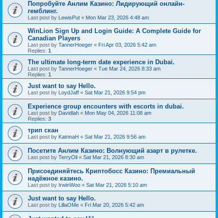
Попробуйте Анлим Казино: Лидирующий онлайн-
гемблинг.
Last post by
LewisPut
«
Mon Mar 23, 2026 4:48 am
WinLion Sign Up and Login Guide: A Complete Guide for
Canadian Players
Last post by
TannerHoeger
«
Fri Apr 03, 2026 5:42 am
Replies:
1
The ultimate long-term date experience in Dubai.
Last post by
TannerHoeger
«
Tue Mar 24, 2026 8:33 am
Replies:
1
Just want to say Hello.
Last post by
LoydJaff
«
Sat Mar 21, 2026 9:54 pm
Experience group encounters with escorts in dubai.
Last post by
Davidlah
«
Mon May 04, 2026 11:08 am
Replies:
3
трип скан
Last post by
KatrinaH
«
Sat Mar 21, 2026 9:56 am
Посетите Анлим Казино: Волнующий азарт в рулетке.
Last post by
TerryOli
«
Sat Mar 21, 2026 8:30 am
Присоединяйтесь Криптобосс Казино: Премиальный
надёжное казино.
Last post by
IrwinWoo
«
Sat Mar 21, 2026 5:10 am
Just want to say Hello.
Last post by
LillaOMe
«
Fri Mar 20, 2026 5:42 am