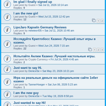
Im glad I finally signed up
Last post by
Guest
«
Sat Jul 11, 2026 10:14 am
Replies:
9
I am the new girl
Last post by
Guest
«
Wed Jul 15, 2026 12:42 pm
Replies:
12
1
2
LipoJaro Kapseln Germany Reviews
Last post by
minetes435
«
Sat Jul 11, 2026 10:46 am
Replies:
9
Исследуйте Криптобосс Казино: Лучший опыт игры в
казино.
Last post by
Guest
«
Wed Jun 24, 2026 7:15 am
Replies:
22
1
2
3
Испытайте Анлим Казино: Лучший настольные игры.
Last post by
Crypto Currency
«
Fri Jul 24, 2026 4:45 am
Replies:
2
Just want to say Hi.
Last post by
DeniceSe
«
Sat May 23, 2026 10:21 pm
Игра на реальные деньги на официальном сайте 1хбет
казино
Last post by
TannerHoeger
«
Sat Jun 06, 2026 5:23 am
Replies:
1
I am the new guy
Last post by
DeniceSe
«
Tue May 19, 2026 8:58 pm
Just wanted to say Hi!