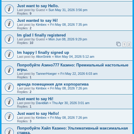
Just want to say Hello.
Last post by
Guest
«
Sun May 31, 2026 3:56 pm
Replies:
9
Just wanted to say Hi!
Last post by
Kimbex
«
Fri May 08, 2026 7:35 pm
Replies:
2
Im glad I finally registered
Last post by
Guest
«
Mon Jun 08, 2026 9:29 pm
Replies:
10
1
2
Im happy I finally signed up
Last post by
AltonSnink
«
Mon May 04, 2026 5:12 am
Попробуйте Азино777 Казино: Премиальный настольные
игры.
Last post by
TannerHoeger
«
Fri May 22, 2026 6:03 am
Replies:
1
аренда помещения для корпоратива
Last post by
Kimbex
«
Fri May 08, 2026 7:26 pm
Replies:
2
Just want to say Hi!
Last post by
Davidlah
«
Thu Apr 30, 2026 3:01 am
Replies:
1
Just want to say Hello!
Last post by
Kimbex
«
Fri May 08, 2026 7:26 pm
Replies:
3
Попробуйте Хайп Казино: Ультимативный максимальная
ставка.