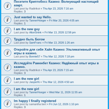
Посетите Криптобосс Казино: Волнующий настоящий
азарт.
Last post by
Radtrikot
«
Thu Apr 23, 2026 7:16 am
Replies:
3
Just wanted to say Hello.
Last post by
TannerHoeger
«
Fri Mar 20, 2026 4:05 am
Replies:
1
I am the new guy
Last post by
AltonSnink
«
Fri Mar 13, 2026 12:58 pm
Трудно быть Богом
Last post by
SamFranc
«
Fri Mar 13, 2026 1:26 am
Откройте для себя Хайп Казино: Ультимативный опыт
игры в казино.
Last post by
Bonnie57
«
Thu Mar 12, 2026 7:18 pm
Исследуйте Раменбет Казино: Надёжный опыт игры в
казино.
Last post by
Radtrikot
«
Thu Apr 23, 2026 7:15 am
Replies:
3
I am the new girl
Last post by
JasperKi
«
Thu Mar 12, 2026 4:50 am
I am the new girl
Last post by
TannerHoeger
«
Wed Mar 11, 2026 11:55 am
Replies:
1
Im happy I finally registered
Last post by
samantha bert
«
Fri Jun 12, 2026 1:10 pm
Replies:
3