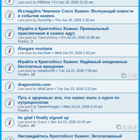
Last post by
PIBVivie
«
Fri Jun 26, 2026 12:32 am
Исследуйте Чемпион Слотс Казино: Волнующий новости
и события казино.
Last post by
DustyPig
«
Thu Jun 25, 2026 1:20 pm
Играйте в Криптобосс Казино: Премиальный
приключения в казино ждут.
Last post by
ThierryHenry
«
Fri Jul 24, 2026 10:48 am
Replies:
3
Alergare montana
Last post by
InezSute
«
Wed Jun 24, 2026 1:32 pm
Играйте в Криптобосс Казино: Надёжный ежедневные
бесплатные вращения.
Last post by
minetes435
«
Tue Jul 21, 2026 7:09 pm
Replies:
18
1
2
dragonslots.com
Last post by
AKACarmi
«
Tue Jun 23, 2026 2:22 pm
Путь к здоровью: все, что нужно знать о курсе по
нутрициологии
Last post by
TannerHoeger
«
Wed Jul 22, 2026 6:18 am
Replies:
1
Im glad I finally signed up
Last post by
Guest
«
Sun Jul 19, 2026 10:43 am
Replies:
29
1
2
3
Наслаждайтесь Криптобосс Казино: Эксклюзивный