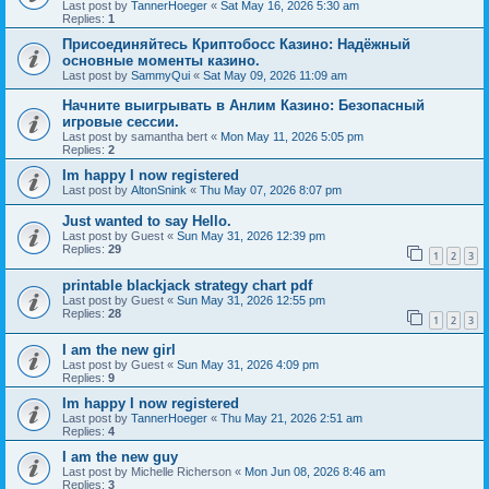
Last post by
TannerHoeger
«
Sat May 16, 2026 5:30 am
Replies:
1
Присоединяйтесь Криптобосс Казино: Надёжный
основные моменты казино.
Last post by
SammyQui
«
Sat May 09, 2026 11:09 am
Начните выигрывать в Анлим Казино: Безопасный
игровые сессии.
Last post by
samantha bert
«
Mon May 11, 2026 5:05 pm
Replies:
2
Im happy I now registered
Last post by
AltonSnink
«
Thu May 07, 2026 8:07 pm
Just wanted to say Hello.
Last post by
Guest
«
Sun May 31, 2026 12:39 pm
Replies:
29
1
2
3
printable blackjack strategy chart pdf
Last post by
Guest
«
Sun May 31, 2026 12:55 pm
Replies:
28
1
2
3
I am the new girl
Last post by
Guest
«
Sun May 31, 2026 4:09 pm
Replies:
9
Im happy I now registered
Last post by
TannerHoeger
«
Thu May 21, 2026 2:51 am
Replies:
4
I am the new guy
Last post by
Michelle Richerson
«
Mon Jun 08, 2026 8:46 am
Replies:
3