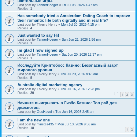
настольные игры.
Last post by
TannerHoeger
«
Fri Jul 03, 2026 4:47 am
Replies:
1
Has somebody tried a Amsterdam Dating Coach to improve
their romantic life both digitally and in real life?
Last post by
Thierry Henry
«
Mon Jul 20, 2026 4:15 pm
Replies:
4
Just wanted to say Hi!
Last post by
TannerHoeger
«
Sun Jun 21, 2026 1:56 pm
Replies:
1
Im glad I now signed up
Last post by
TannerHoeger
«
Sat Jun 20, 2026 12:37 pm
Replies:
1
Исследуйте Криптобосс Казино: Безопасный азарт
мирового уровня.
Last post by
ThierryHenry
«
Thu Jul 23, 2026 8:43 am
Replies:
5
Australia digital marketing agency
Last post by
ThierryHenry
«
Thu Jul 16, 2026 12:28 pm
Replies:
20
1
2
3
Начните выигрывать в Гизбо Казино: Топ рай для
джекпотов.
Last post by
GusHavel
«
Tue Jun 16, 2026 2:45 am
I am the new one
Last post by
minetes435
«
Mon Jul 13, 2026 9:56 am
Replies:
18
1
2