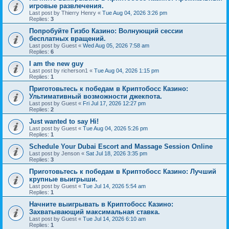
игровые развлечения.
Last post by
Thierry Henry
«
Tue Aug 04, 2026 3:26 pm
Replies:
3
Попробуйте Гизбо Казино: Волнующий сессии
бесплатных вращений.
Last post by
Guest
«
Wed Aug 05, 2026 7:58 am
Replies:
6
I am the new guy
Last post by
richerson1
«
Tue Aug 04, 2026 1:15 pm
Replies:
1
Приготовьтесь к победам в Криптобосс Казино:
Ультимативный возможности джекпота.
Last post by
Guest
«
Fri Jul 17, 2026 12:27 pm
Replies:
2
Just wanted to say Hi!
Last post by
Guest
«
Tue Aug 04, 2026 5:26 pm
Replies:
1
Schedule Your Dubai Escort and Massage Session Online
Last post by
Jenson
«
Sat Jul 18, 2026 3:35 pm
Replies:
3
Приготовьтесь к победам в Криптобосс Казино: Лучший
крупные выигрыши.
Last post by
Guest
«
Tue Jul 14, 2026 5:54 am
Replies:
1
Начните выигрывать в Криптобосс Казино:
Захватывающий максимальная ставка.
Last post by
Guest
«
Tue Jul 14, 2026 6:10 am
Replies:
1