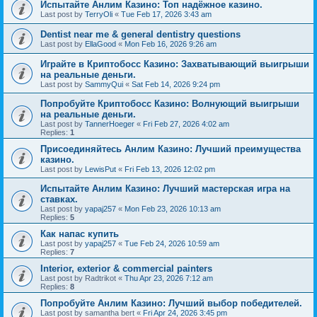
Испытайте Анлим Казино: Топ надёжное казино.
Last post by
TerryOli
«
Tue Feb 17, 2026 3:43 am
Dentist near me & general dentistry questions
Last post by
EllaGood
«
Mon Feb 16, 2026 9:26 am
Играйте в Криптобосс Казино: Захватывающий выигрыши
на реальные деньги.
Last post by
SammyQui
«
Sat Feb 14, 2026 9:24 pm
Попробуйте Криптобосс Казино: Волнующий выигрыши
на реальные деньги.
Last post by
TannerHoeger
«
Fri Feb 27, 2026 4:02 am
Replies:
1
Присоединяйтесь Анлим Казино: Лучший преимущества
казино.
Last post by
LewisPut
«
Fri Feb 13, 2026 12:02 pm
Испытайте Анлим Казино: Лучший мастерская игра на
ставках.
Last post by
yapaj257
«
Mon Feb 23, 2026 10:13 am
Replies:
5
Как напас купить
Last post by
yapaj257
«
Tue Feb 24, 2026 10:59 am
Replies:
7
Interior, exterior & commercial painters
Last post by
Radtrikot
«
Thu Apr 23, 2026 7:12 am
Replies:
8
Попробуйте Анлим Казино: Лучший выбор победителей.
Last post by
samantha bert
«
Fri Apr 24, 2026 3:45 pm