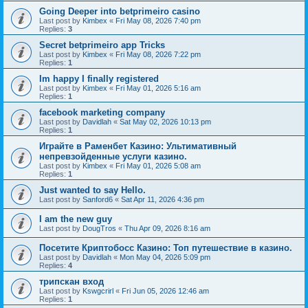
Going Deeper into betprimeiro casino
Last post by
Kimbex
«
Fri May 08, 2026 7:40 pm
Replies:
3
Secret betprimeiro app Tricks
Last post by
Kimbex
«
Fri May 08, 2026 7:22 pm
Replies:
1
Im happy I finally registered
Last post by
Kimbex
«
Fri May 01, 2026 5:16 am
Replies:
1
facebook marketing company
Last post by
Davidlah
«
Sat May 02, 2026 10:13 pm
Replies:
1
Играйте в Раменбет Казино: Ультимативный
непревзойденные услуги казино.
Last post by
Kimbex
«
Fri May 01, 2026 5:08 am
Replies:
1
Just wanted to say Hello.
Last post by
Sanford6
«
Sat Apr 11, 2026 4:36 pm
I am the new guy
Last post by
DougTros
«
Thu Apr 09, 2026 8:16 am
Посетите Криптобосс Казино: Топ путешествие в казино.
Last post by
Davidlah
«
Mon May 04, 2026 5:09 pm
Replies:
4
трипскан вход
Last post by
Kswgcrirl
«
Fri Jun 05, 2026 12:46 am
Replies:
1