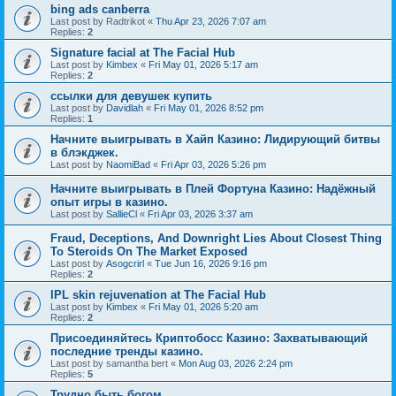
bing ads canberra
Last post by
Radtrikot
«
Thu Apr 23, 2026 7:07 am
Replies:
2
Signature facial at The Facial Hub
Last post by
Kimbex
«
Fri May 01, 2026 5:17 am
Replies:
2
ссылки для девушек купить
Last post by
Davidlah
«
Fri May 01, 2026 8:52 pm
Replies:
1
Начните выигрывать в Хайп Казино: Лидирующий битвы
в блэкджек.
Last post by
NaomiBad
«
Fri Apr 03, 2026 5:26 pm
Начните выигрывать в Плей Фортуна Казино: Надёжный
опыт игры в казино.
Last post by
SallieCl
«
Fri Apr 03, 2026 3:37 am
Fraud, Deceptions, And Downright Lies About Closest Thing
To Steroids On The Market Exposed
Last post by
Asogcrirl
«
Tue Jun 16, 2026 9:16 pm
Replies:
2
IPL skin rejuvenation at The Facial Hub
Last post by
Kimbex
«
Fri May 01, 2026 5:20 am
Replies:
2
Присоединяйтесь Криптобосс Казино: Захватывающий
последние тренды казино.
Last post by
samantha bert
«
Mon Aug 03, 2026 2:24 pm
Replies:
5
Трудно быть богом