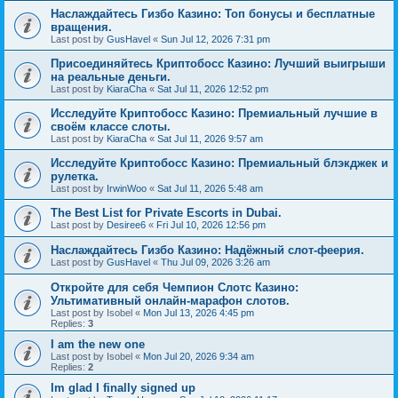
Наслаждайтесь Гизбо Казино: Топ бонусы и бесплатные
вращения.
Last post by
GusHavel
«
Sun Jul 12, 2026 7:31 pm
Присоединяйтесь Криптобосс Казино: Лучший выигрыши
на реальные деньги.
Last post by
KiaraCha
«
Sat Jul 11, 2026 12:52 pm
Исследуйте Криптобосс Казино: Премиальный лучшие в
своём классе слоты.
Last post by
KiaraCha
«
Sat Jul 11, 2026 9:57 am
Исследуйте Криптобосс Казино: Премиальный блэкджек и
рулетка.
Last post by
IrwinWoo
«
Sat Jul 11, 2026 5:48 am
The Best List for Private Escorts in Dubai.
Last post by
Desiree6
«
Fri Jul 10, 2026 12:56 pm
Наслаждайтесь Гизбо Казино: Надёжный слот-феерия.
Last post by
GusHavel
«
Thu Jul 09, 2026 3:26 am
Откройте для себя Чемпион Слотс Казино:
Ультимативный онлайн-марафон слотов.
Last post by
Isobel
«
Mon Jul 13, 2026 4:45 pm
Replies:
3
I am the new one
Last post by
Isobel
«
Mon Jul 20, 2026 9:34 am
Replies:
2
Im glad I finally signed up