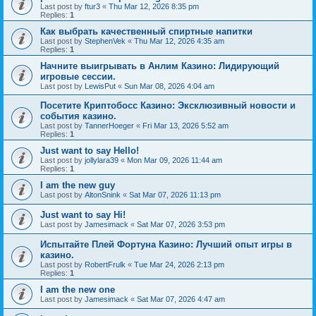
Last post by
ftur3
«
Thu Mar 12, 2026 8:35 pm
Replies:
1
Как выбрать качественный спиртные напитки
Last post by
StephenVek
«
Thu Mar 12, 2026 4:35 am
Replies:
1
Начните выигрывать в Анлим Казино: Лидирующий
игровые сессии.
Last post by
LewisPut
«
Sun Mar 08, 2026 4:04 am
Посетите Криптобосс Казино: Эксклюзивный новости и
события казино.
Last post by
TannerHoeger
«
Fri Mar 13, 2026 5:52 am
Replies:
1
Just want to say Hello!
Last post by
jollylara39
«
Mon Mar 09, 2026 11:44 am
Replies:
1
I am the new guy
Last post by
AltonSnink
«
Sat Mar 07, 2026 11:13 pm
Just want to say Hi!
Last post by
Jamesimack
«
Sat Mar 07, 2026 3:53 pm
Испытайте Плей Фортуна Казино: Лучший опыт игры в
казино.
Last post by
RobertFrulk
«
Tue Mar 24, 2026 2:13 pm
Replies:
1
I am the new one
Last post by
Jamesimack
«
Sat Mar 07, 2026 4:47 am