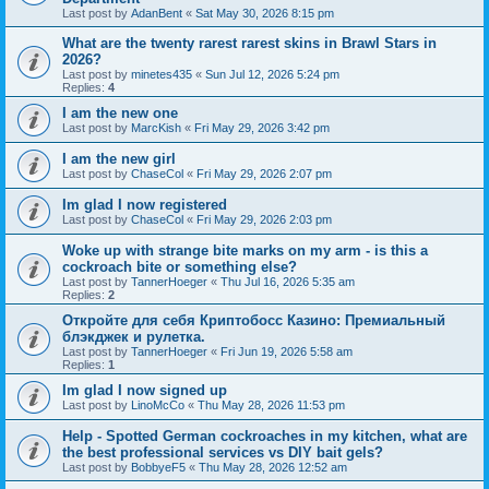
Last post by
AdanBent
«
Sat May 30, 2026 8:15 pm
What are the twenty rarest rarest skins in Brawl Stars in
2026?
Last post by
minetes435
«
Sun Jul 12, 2026 5:24 pm
Replies:
4
I am the new one
Last post by
MarcKish
«
Fri May 29, 2026 3:42 pm
I am the new girl
Last post by
ChaseCol
«
Fri May 29, 2026 2:07 pm
Im glad I now registered
Last post by
ChaseCol
«
Fri May 29, 2026 2:03 pm
Woke up with strange bite marks on my arm - is this a
cockroach bite or something else?
Last post by
TannerHoeger
«
Thu Jul 16, 2026 5:35 am
Replies:
2
Откройте для себя Криптобосс Казино: Премиальный
блэкджек и рулетка.
Last post by
TannerHoeger
«
Fri Jun 19, 2026 5:58 am
Replies:
1
Im glad I now signed up
Last post by
LinoMcCo
«
Thu May 28, 2026 11:53 pm
Help - Spotted German cockroaches in my kitchen, what are
the best professional services vs DIY bait gels?
Last post by
BobbyeF5
«
Thu May 28, 2026 12:52 am