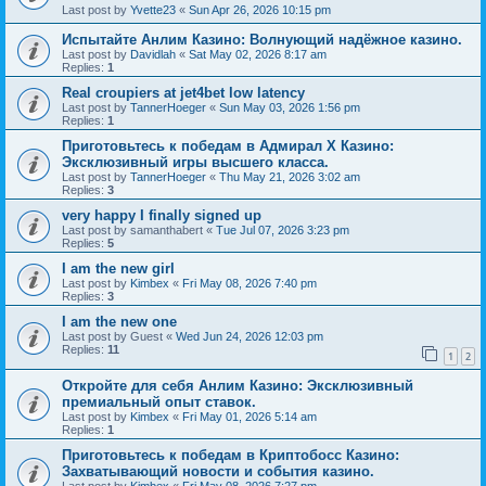
Last post by
Yvette23
«
Sun Apr 26, 2026 10:15 pm
Испытайте Анлим Казино: Волнующий надёжное казино.
Last post by
Davidlah
«
Sat May 02, 2026 8:17 am
Replies:
1
Real croupiers at jet4bet low latency
Last post by
TannerHoeger
«
Sun May 03, 2026 1:56 pm
Replies:
1
Приготовьтесь к победам в Адмирал Х Казино:
Эксклюзивный игры высшего класса.
Last post by
TannerHoeger
«
Thu May 21, 2026 3:02 am
Replies:
3
very happy I finally signed up
Last post by
samanthabert
«
Tue Jul 07, 2026 3:23 pm
Replies:
5
I am the new girl
Last post by
Kimbex
«
Fri May 08, 2026 7:40 pm
Replies:
3
I am the new one
Last post by
Guest
«
Wed Jun 24, 2026 12:03 pm
Replies:
11
1
2
Откройте для себя Анлим Казино: Эксклюзивный
премиальный опыт ставок.
Last post by
Kimbex
«
Fri May 01, 2026 5:14 am
Replies:
1
Приготовьтесь к победам в Криптобосс Казино:
Захватывающий новости и события казино.