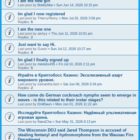
I am the new girl
Last post by
BobbyMai
«
Sun Jun 14, 2026 10:15 pm
Im glad I now registered
Last post by
ThierryHenry
«
Mon Jul 20, 2026 3:58 pm
Replies:
6
I am the new one
Last post by
aishyy
«
Thu Jun 11, 2026 10:01 pm
Replies:
2
Just want to say Hi.
Last post by
Guest
«
Sun Jul 12, 2026 10:27 am
Replies:
8
Im glad I finally signed up
Last post by
minetes435
«
Fri Jul 10, 2026 2:11 pm
Replies:
5
Играйте в Криптобосс Казино: Эксклюзивный азарт
мирового уровня.
Last post by
samantha bert
«
Sat Jun 06, 2026 5:34 pm
Replies:
2
How come do German cockroach nymphs seem to emerge in
waves - is this related to their instar stages?
Last post by
EmilSaun
«
Mon Jun 01, 2026 11:22 am
Исследуйте Криптобосс Казино: Надёжный ультимативная
игровая арена.
Last post by
KiaraCha
«
Sun May 31, 2026 8:13 pm
The Wisconsin DOJ said Jared Thompson is accused of
stealing fentanyl and hydromorphone from the Wausau Fire
Department