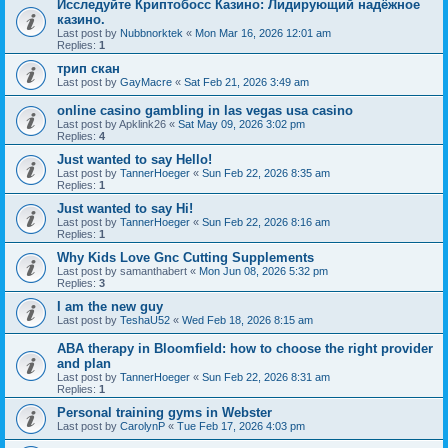
Исследуйте Криптобосс Казино: Лидирующий надёжное
казино.
Last post by
Nubbnorktek
«
Mon Mar 16, 2026 12:01 am
Replies:
1
трип скан
Last post by
GayMacre
«
Sat Feb 21, 2026 3:49 am
online casino gambling in las vegas usa casino
Last post by
Apklink26
«
Sat May 09, 2026 3:02 pm
Replies:
4
Just wanted to say Hello!
Last post by
TannerHoeger
«
Sun Feb 22, 2026 8:35 am
Replies:
1
Just wanted to say Hi!
Last post by
TannerHoeger
«
Sun Feb 22, 2026 8:16 am
Replies:
1
Why Kids Love Gnc Cutting Supplements
Last post by
samanthabert
«
Mon Jun 08, 2026 5:32 pm
Replies:
3
I am the new guy
Last post by
TeshaU52
«
Wed Feb 18, 2026 8:15 am
ABA therapy in Bloomfield: how to choose the right provider
and plan
Last post by
TannerHoeger
«
Sun Feb 22, 2026 8:31 am
Replies:
1
Personal training gyms in Webster
Last post by
CarolynP
«
Tue Feb 17, 2026 4:03 pm