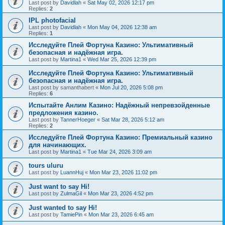
Last post by
Davidlah
«
Sat May 02, 2026 12:17 pm
Replies:
2
IPL photofacial
Last post by
Davidlah
«
Mon May 04, 2026 12:38 am
Replies:
1
Исследуйте Плей Фортуна Казино: Ультимативный
безопасная и надёжная игра.
Last post by
Martina1
«
Wed Mar 25, 2026 12:39 pm
Исследуйте Плей Фортуна Казино: Ультимативный
безопасная и надёжная игра.
Last post by
samanthabert
«
Mon Jul 20, 2026 5:08 pm
Replies:
6
Испытайте Анлим Казино: Надёжный непревзойденные
предложения казино.
Last post by
TannerHoeger
«
Sat Mar 28, 2026 5:12 am
Replies:
2
Исследуйте Плей Фортуна Казино: Премиальный казино
для начинающих.
Last post by
Martina1
«
Tue Mar 24, 2026 3:09 am
tours uluru
Last post by
LuannHuj
«
Mon Mar 23, 2026 11:02 pm
Just want to say Hi!
Last post by
ZulmaGil
«
Mon Mar 23, 2026 4:52 pm
Just wanted to say Hi!
Last post by
TamiePin
«
Mon Mar 23, 2026 6:45 am