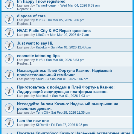
Im happy I now registered
Last post by
TannerHoeger
«
Wed Mar 04, 2026 8:59 am
Replies:
1
dispose of cars
Last post by
ftur3
«
Thu Mar 05, 2026 5:06 pm
Replies:
1
HVAC Platte City & AC Repair questions
Last post by
LillieGe
«
Mon Mar 02, 2026 6:47 am
Just want to say Hi.
Last post by
KatieLui
«
Sun Mar 01, 2026 12:48 pm
cosmetic tattooing lips
Last post by
ftur3
«
Sun Mar 08, 2026 6:53 pm
Replies:
1
Наслаждайтесь Плей Фортуна Казино: Надёжный
профессиональный гемблинг.
Last post by
SallieCl
«
Sun Mar 01, 2026 3:06 am
Приготовьтесь к победам в Плей Фортуна Казино:
Лидирующий лидирующая платформа казино.
Last post by
Martina1
«
Sun Mar 01, 2026 1:03 am
Исследуйте Анлим Казино: Надёжный выигрыши на
реальные деньги.
Last post by
TerryOli
«
Sat Feb 28, 2026 11:35 pm
I am the new one
Last post by
KitRomil
«
Fri Feb 27, 2026 8:23 pm
Посетите Криптобосс Казино: Надёжный экспертные игры