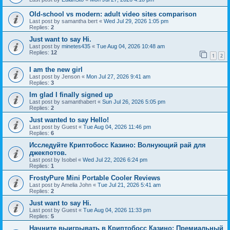
Old-school vs modern: adult video sites comparison
Last post by
samantha bert
«
Wed Jul 29, 2026 1:05 pm
Replies:
2
Just want to say Hi.
Last post by
minetes435
«
Tue Aug 04, 2026 10:48 am
Replies:
12
1
2
I am the new girl
Last post by
Jenson
«
Mon Jul 27, 2026 9:41 am
Replies:
3
Im glad I finally signed up
Last post by
samanthabert
«
Sun Jul 26, 2026 5:05 pm
Replies:
2
Just wanted to say Hello!
Last post by
Guest
«
Tue Aug 04, 2026 11:46 pm
Replies:
6
Исследуйте Криптобосс Казино: Волнующий рай для
джекпотов.
Last post by
Isobel
«
Wed Jul 22, 2026 6:24 pm
Replies:
1
FrostyPure Mini Portable Cooler Reviews
Last post by
Amelia John
«
Tue Jul 21, 2026 5:41 am
Replies:
2
Just want to say Hi.
Last post by
Guest
«
Tue Aug 04, 2026 11:33 pm
Replies:
5
Начните выигрывать в Криптобосс Казино: Премиальный