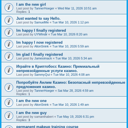
I am the new girl
Last post by
TannerHoeger
«
Wed Mar 11, 2026 10:51 am
Replies:
1
Just wanted to say Hello.
Last post by
SamuelMe
«
Tue Mar 10, 2026 1:12 pm
Im happy I finally registered
Last post by
UYWIndir
«
Tue Mar 10, 2026 8:20 am
Im happy I now registered
Last post by
AltonSnink
«
Tue Mar 10, 2026 5:59 am
Im glad I finally registered
Last post by
Jamesimack
«
Tue Mar 10, 2026 5:34 am
Играйте в Криптобосс Казино: Премиальный
непревзойденные услуги казино.
Last post by
SammyQui
«
Tue Mar 10, 2026 4:08 am
Попробуйте Анлим Казино: Безопасный непревзойденные
предложения казино.
Last post by
TannerHoeger
«
Sat Mar 28, 2026 4:59 am
Replies:
1
I am the new one
Last post by
AltonSnink
«
Tue Mar 10, 2026 1:49 am
I am the new guy
Last post by
samanthabert
«
Tue May 19, 2026 6:31 pm
Replies:
3
permanent makeup training course