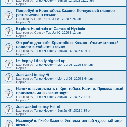
Last post by
TannerHoeger
«
Sun Jul 12, 2026 11:17 am
Replies:
1
Попробуйте Криптобосс Казино: Волнующий главное
развлечение в казино.
Last post by
Guest
«
Thu Jul 09, 2026 5:25 am
Replies:
3
Explore Hundreds of Games at Nyxbets
Last post by
Guest
«
Tue Jul 07, 2026 5:12 am
Replies:
1
Откройте для себя Криптобосс Казино: Ультимативный
новости и события казино.
Last post by
TannerHoeger
«
Thu Jul 16, 2026 5:06 am
Replies:
1
Im happy I finally signed up
Last post by
TannerHoeger
«
Mon Jul 06, 2026 3:04 am
Replies:
1
Just want to say Hi!
Last post by
TannerHoeger
«
Mon Jul 06, 2026 1:44 am
Replies:
1
Начните выигрывать в Криптобосс Казино: Премиальный
приключения в казино ждут.
Last post by
TannerHoeger
«
Sun Jul 12, 2026 2:47 pm
Replies:
1
Just wanted to say Hello!
Last post by
TannerHoeger
«
Sun Jul 05, 2026 3:35 pm
Replies:
1
Исследуйте Гизбо Казино: Ультимативный чудесный мир
казино.