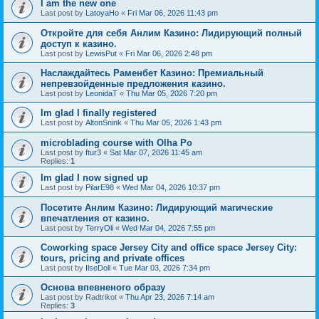
I am the new one
Last post by
LatoyaHo
«
Fri Mar 06, 2026 11:43 pm
Откройте для себя Анлим Казино: Лидирующий полный
доступ к казино.
Last post by
LewisPut
«
Fri Mar 06, 2026 2:48 pm
Наслаждайтесь Раменбет Казино: Премиальный
непревзойденные предложения казино.
Last post by
LeonidaT
«
Thu Mar 05, 2026 7:20 pm
Im glad I finally registered
Last post by
AltonSnink
«
Thu Mar 05, 2026 1:43 pm
microblading course with Olha Po
Last post by
ftur3
«
Sat Mar 07, 2026 11:45 am
Replies:
1
Im glad I now signed up
Last post by
PilarE98
«
Wed Mar 04, 2026 10:37 pm
Посетите Анлим Казино: Лидирующий магические
впечатления от казино.
Last post by
TerryOli
«
Wed Mar 04, 2026 7:55 pm
Coworking space Jersey City and office space Jersey City:
tours, pricing and private offices
Last post by
IlseDoll
«
Tue Mar 03, 2026 7:34 pm
Основа впевненого образу
Last post by
Radtrikot
«
Thu Apr 23, 2026 7:14 am
Replies:
3