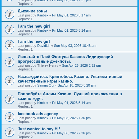
Last post by
Kimbex
«
Fri May 08, 2026 7:27 pm
Replies:
2
Дыхание зоны
Last post by
Kimbex
«
Fri May 01, 2026 5:17 am
Replies:
1
I am the new girl
Last post by
Kimbex
«
Fri May 01, 2026 5:14 am
Replies:
1
I am the new girl
Last post by
Davidlah
«
Sun May 03, 2026 10:46 am
Replies:
1
Испытайте Плей Фортуна Казино: Лидирующий
прогрессивные джекпоты.
Last post by
Thierry Henry
«
Sun Apr 26, 2026 2:32 pm
Replies:
1
Наслаждайтесь Криптобосс Казино: Ультимативный
качественные игры казино.
Last post by
SammyQui
«
Sat Apr 18, 2026 5:20 am
Попробуйте Анлим Казино: Лучший приключения в
казино ждут.
Last post by
Kimbex
«
Fri May 01, 2026 5:14 am
Replies:
1
facebook ads agency
Last post by
Kimbex
«
Fri May 08, 2026 7:36 pm
Replies:
4
Just wanted to say Hi!
Last post by
Kimbex
«
Fri May 08, 2026 7:36 pm
Replies:
2