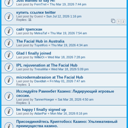
Just wanted to say Hi!
Last post by
FernTrel
«
Thu Mar 19, 2026 7:44 pm
купить ссылки twitter
Last post by
Guest
«
Sun Jul 12, 2026 1:16 pm
Replies:
11
1
2
сайт трипскан
Last post by
MelvaTaf
«
Thu Mar 19, 2026 7:54 am
The Facial Hub in Australia
Last post by
TuyetKxs
«
Thu Mar 19, 2026 4:34 am
Glad I finally joined
Last post by
WillieOi
«
Wed Mar 18, 2026 7:28 pm
IPL rejuvenation at The Facial Hub
Last post by
TresaWai
«
Wed Mar 18, 2026 5:09 pm
microdermabrasion at The Facial Hub
Last post by
Davidlah
«
Fri May 01, 2026 7:47 am
Replies:
1
Исследуйте Раменбет Казино: Лидирующий игровые
сессии.
Last post by
TannerHoeger
«
Sat Mar 28, 2026 4:50 am
Replies:
1
Im happy I finally signed up
Last post by
AidanPar
«
Mon Mar 16, 2026 8:16 pm
Присоединяйтесь Криптобосс Казино: Ультимативный
преимущества казино.