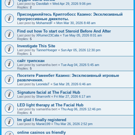
Last post by
Davidlah
«
Wed Apr 29, 2026 9:06 pm
Replies:
2
Присоединяйтесь Криптобосс Казино: Эксклюзивный
прогрессивные джекпоты.
Last post by
MohamedF
«
Mon Mar 30, 2026 8:48 am
Find out how To start out Steroid Before And After
Last post by
XRumer23Calia
«
Tue May 05, 2026 8:01 am
Replies:
5
Investigate This Site
Last post by
TannerHoeger
«
Sun Apr 05, 2026 12:30 pm
Replies:
1
сайт трипскан
Last post by
samantha bert
«
Tue Aug 04, 2026 5:45 am
Replies:
5
Посетите Раменбет Казино: Эксклюзивный игровые
развлечения.
Last post by
LeonidaT
«
Sat Mar 28, 2026 6:46 am
Signature facial at The Facial Hub
Last post by
SharronN
«
Fri Mar 27, 2026 6:17 am
LED light therapy at The Facial Hub
Last post by
samantha bert
«
Thu Aug 06, 2026 12:46 pm
Replies:
4
Im glad I finally registered
Last post by
Manie199
«
Thu Mar 26, 2026 2:52 pm
online casinos us friendly