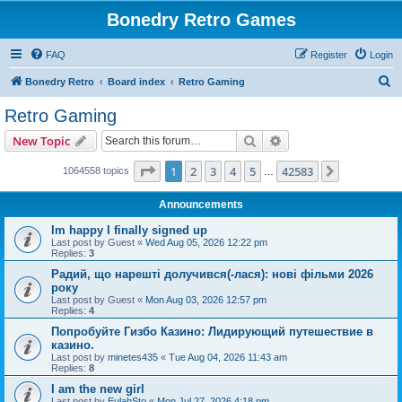
Bonedry Retro Games
FAQ
Register
Login
S
Bonedry Retro
Board index
Retro Gaming
e
Retro Gaming
a
Search
Advanced search
New Topic
r
c
Page
1
of
42583
1
2
3
4
5
42583
Next
1064558 topics
…
h
Announcements
Im happy I finally signed up
Last post by
Guest
«
Wed Aug 05, 2026 12:22 pm
Replies:
3
Радий, що нарешті долучився(-лася): нові фільми 2026
року
Last post by
Guest
«
Mon Aug 03, 2026 12:57 pm
Replies:
4
Попробуйте Гизбо Казино: Лидирующий путешествие в
казино.
Last post by
minetes435
«
Tue Aug 04, 2026 11:43 am
Replies:
8
I am the new girl
Last post by
EulahSto
«
Mon Jul 27, 2026 4:18 pm