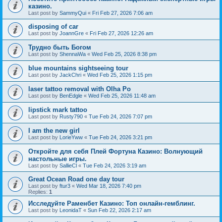
казино.
Last post by
SammyQui
«
Fri Feb 27, 2026 7:06 am
disposing of car
Last post by
JoannGre
«
Fri Feb 27, 2026 12:26 am
Трудно быть Богом
Last post by
ShennaWa
«
Wed Feb 25, 2026 8:38 pm
blue mountains sightseeing tour
Last post by
JackChri
«
Wed Feb 25, 2026 1:15 pm
laser tattoo removal with Olha Po
Last post by
BenEdgle
«
Wed Feb 25, 2026 11:48 am
lipstick mark tattoo
Last post by
Rusty790
«
Tue Feb 24, 2026 7:07 pm
I am the new girl
Last post by
LorieYww
«
Tue Feb 24, 2026 3:21 pm
Откройте для себя Плей Фортуна Казино: Волнующий
настольные игры.
Last post by
SallieCl
«
Tue Feb 24, 2026 3:19 am
Great Ocean Road one day tour
Last post by
ftur3
«
Wed Mar 18, 2026 7:40 pm
Replies:
1
Исследуйте Раменбет Казино: Топ онлайн-гемблинг.
Last post by
LeonidaT
«
Sun Feb 22, 2026 2:17 am