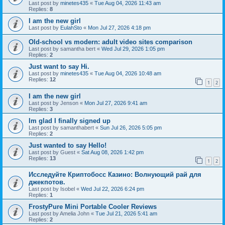
Last post by
minetes435
«
Tue Aug 04, 2026 11:43 am
Replies:
8
I am the new girl
Last post by
EulahSto
«
Mon Jul 27, 2026 4:18 pm
Old-school vs modern: adult video sites comparison
Last post by
samantha bert
«
Wed Jul 29, 2026 1:05 pm
Replies:
2
Just want to say Hi.
Last post by
minetes435
«
Tue Aug 04, 2026 10:48 am
Replies:
12
1
2
I am the new girl
Last post by
Jenson
«
Mon Jul 27, 2026 9:41 am
Replies:
3
Im glad I finally signed up
Last post by
samanthabert
«
Sun Jul 26, 2026 5:05 pm
Replies:
2
Just wanted to say Hello!
Last post by
Guest
«
Sat Aug 08, 2026 1:42 pm
Replies:
13
1
2
Исследуйте Криптобосс Казино: Волнующий рай для
джекпотов.
Last post by
Isobel
«
Wed Jul 22, 2026 6:24 pm
Replies:
1
FrostyPure Mini Portable Cooler Reviews
Last post by
Amelia John
«
Tue Jul 21, 2026 5:41 am
Replies:
2