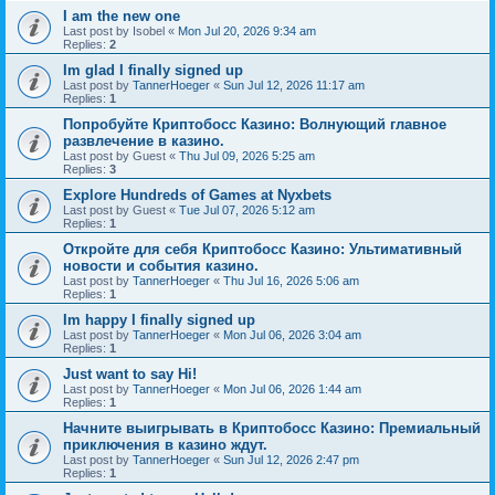
I am the new one
Last post by
Isobel
«
Mon Jul 20, 2026 9:34 am
Replies:
2
Im glad I finally signed up
Last post by
TannerHoeger
«
Sun Jul 12, 2026 11:17 am
Replies:
1
Попробуйте Криптобосс Казино: Волнующий главное
развлечение в казино.
Last post by
Guest
«
Thu Jul 09, 2026 5:25 am
Replies:
3
Explore Hundreds of Games at Nyxbets
Last post by
Guest
«
Tue Jul 07, 2026 5:12 am
Replies:
1
Откройте для себя Криптобосс Казино: Ультимативный
новости и события казино.
Last post by
TannerHoeger
«
Thu Jul 16, 2026 5:06 am
Replies:
1
Im happy I finally signed up
Last post by
TannerHoeger
«
Mon Jul 06, 2026 3:04 am
Replies:
1
Just want to say Hi!
Last post by
TannerHoeger
«
Mon Jul 06, 2026 1:44 am
Replies:
1
Начните выигрывать в Криптобосс Казино: Премиальный
приключения в казино ждут.
Last post by
TannerHoeger
«
Sun Jul 12, 2026 2:47 pm
Replies:
1