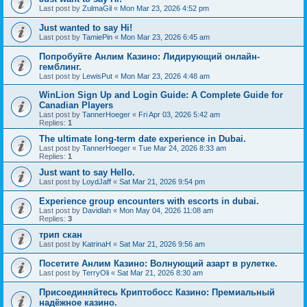
Last post by
ZulmaGil
«
Mon Mar 23, 2026 4:52 pm
Just wanted to say Hi!
Last post by
TamiePin
«
Mon Mar 23, 2026 6:45 am
Попробуйте Анлим Казино: Лидирующий онлайн-
гемблинг.
Last post by
LewisPut
«
Mon Mar 23, 2026 4:48 am
WinLion Sign Up and Login Guide: A Complete Guide for
Canadian Players
Last post by
TannerHoeger
«
Fri Apr 03, 2026 5:42 am
Replies:
1
The ultimate long-term date experience in Dubai.
Last post by
TannerHoeger
«
Tue Mar 24, 2026 8:33 am
Replies:
1
Just want to say Hello.
Last post by
LoydJaff
«
Sat Mar 21, 2026 9:54 pm
Experience group encounters with escorts in dubai.
Last post by
Davidlah
«
Mon May 04, 2026 11:08 am
Replies:
3
трип скан
Last post by
KatrinaH
«
Sat Mar 21, 2026 9:56 am
Посетите Анлим Казино: Волнующий азарт в рулетке.
Last post by
TerryOli
«
Sat Mar 21, 2026 8:30 am
Присоединяйтесь Криптобосс Казино: Премиальный
надёжное казино.