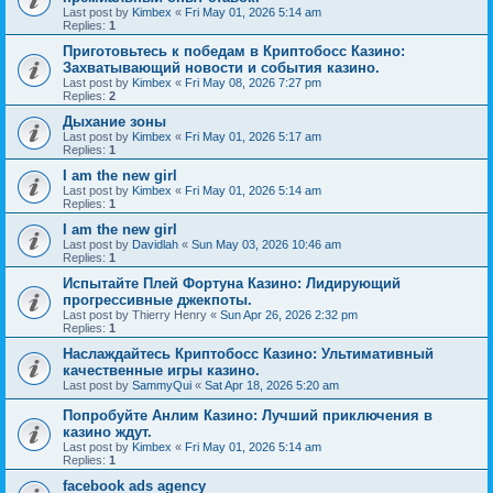
Last post by
Kimbex
«
Fri May 01, 2026 5:14 am
Replies:
1
Приготовьтесь к победам в Криптобосс Казино:
Захватывающий новости и события казино.
Last post by
Kimbex
«
Fri May 08, 2026 7:27 pm
Replies:
2
Дыхание зоны
Last post by
Kimbex
«
Fri May 01, 2026 5:17 am
Replies:
1
I am the new girl
Last post by
Kimbex
«
Fri May 01, 2026 5:14 am
Replies:
1
I am the new girl
Last post by
Davidlah
«
Sun May 03, 2026 10:46 am
Replies:
1
Испытайте Плей Фортуна Казино: Лидирующий
прогрессивные джекпоты.
Last post by
Thierry Henry
«
Sun Apr 26, 2026 2:32 pm
Replies:
1
Наслаждайтесь Криптобосс Казино: Ультимативный
качественные игры казино.
Last post by
SammyQui
«
Sat Apr 18, 2026 5:20 am
Попробуйте Анлим Казино: Лучший приключения в
казино ждут.
Last post by
Kimbex
«
Fri May 01, 2026 5:14 am
Replies:
1
facebook ads agency