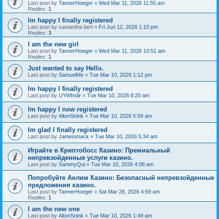
Last post by
TannerHoeger
«
Wed Mar 11, 2026 11:55 am
Replies:
1
Im happy I finally registered
Last post by
samantha bert
«
Fri Jun 12, 2026 1:10 pm
Replies:
3
I am the new girl
Last post by
TannerHoeger
«
Wed Mar 11, 2026 10:51 am
Replies:
1
Just wanted to say Hello.
Last post by
SamuelMe
«
Tue Mar 10, 2026 1:12 pm
Im happy I finally registered
Last post by
UYWIndir
«
Tue Mar 10, 2026 8:20 am
Im happy I now registered
Last post by
AltonSnink
«
Tue Mar 10, 2026 5:59 am
Im glad I finally registered
Last post by
Jamesimack
«
Tue Mar 10, 2026 5:34 am
Играйте в Криптобосс Казино: Премиальный
непревзойденные услуги казино.
Last post by
SammyQui
«
Tue Mar 10, 2026 4:08 am
Попробуйте Анлим Казино: Безопасный непревзойденные
предложения казино.
Last post by
TannerHoeger
«
Sat Mar 28, 2026 4:59 am
Replies:
1
I am the new one
Last post by
AltonSnink
«
Tue Mar 10, 2026 1:49 am