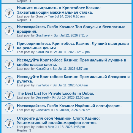
Replies:
1
Начните выигрывать в Криптобосс Казино:
Захватывающий максимальная ставка.
Last post by
Guest
«
Tue Jul 14, 2026 6:10 am
Replies:
1
Наслаждайтесь Гизбо Казино: Топ бонусы и бесплатные
вращения.
Last post by
GusHavel
«
Sun Jul 12, 2026 7:31 pm
Присоединяйтесь Криптобосс Казино: Лучший выигрыши
на реальные деньги.
Last post by
KiaraCha
«
Sat Jul 11, 2026 12:52 pm
Исследуйте Криптобосс Казино: Премиальный лучшие в
своём классе слоты.
Last post by
KiaraCha
«
Sat Jul 11, 2026 9:57 am
Исследуйте Криптобосс Казино: Премиальный блэкджек и
рулетка.
Last post by
IrwinWoo
«
Sat Jul 11, 2026 5:48 am
The Best List for Private Escorts in Dubai.
Last post by
Desiree6
«
Fri Jul 10, 2026 12:56 pm
Наслаждайтесь Гизбо Казино: Надёжный слот-феерия.
Last post by
GusHavel
«
Thu Jul 09, 2026 3:26 am
Откройте для себя Чемпион Слотс Казино:
Ультимативный онлайн-марафон слотов.
Last post by
Isobel
«
Mon Jul 13, 2026 4:45 pm
Replies:
3