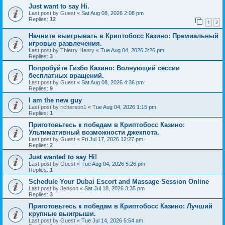
Just want to say Hi.
Last post by
Guest
«
Sat Aug 08, 2026 2:08 pm
Replies:
12
1
2
Начните выигрывать в Криптобосс Казино: Премиальный
игровые развлечения.
Last post by
Thierry Henry
«
Tue Aug 04, 2026 3:26 pm
Replies:
3
Попробуйте Гизбо Казино: Волнующий сессии
бесплатных вращений.
Last post by
Guest
«
Sat Aug 08, 2026 4:36 pm
Replies:
9
I am the new guy
Last post by
richerson1
«
Tue Aug 04, 2026 1:15 pm
Replies:
1
Приготовьтесь к победам в Криптобосс Казино:
Ультимативный возможности джекпота.
Last post by
Guest
«
Fri Jul 17, 2026 12:27 pm
Replies:
2
Just wanted to say Hi!
Last post by
Guest
«
Tue Aug 04, 2026 5:26 pm
Replies:
1
Schedule Your Dubai Escort and Massage Session Online
Last post by
Jenson
«
Sat Jul 18, 2026 3:35 pm
Replies:
3
Приготовьтесь к победам в Криптобосс Казино: Лучший
крупные выигрыши.
Last post by
Guest
«
Tue Jul 14, 2026 5:54 am