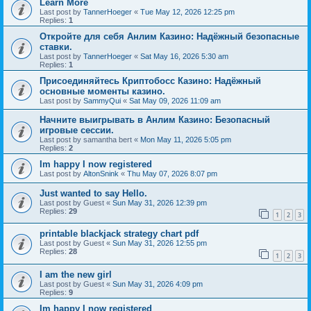
Learn More
Last post by
TannerHoeger
«
Tue May 12, 2026 12:25 pm
Replies:
1
Откройте для себя Анлим Казино: Надёжный безопасные
ставки.
Last post by
TannerHoeger
«
Sat May 16, 2026 5:30 am
Replies:
1
Присоединяйтесь Криптобосс Казино: Надёжный
основные моменты казино.
Last post by
SammyQui
«
Sat May 09, 2026 11:09 am
Начните выигрывать в Анлим Казино: Безопасный
игровые сессии.
Last post by
samantha bert
«
Mon May 11, 2026 5:05 pm
Replies:
2
Im happy I now registered
Last post by
AltonSnink
«
Thu May 07, 2026 8:07 pm
Just wanted to say Hello.
Last post by
Guest
«
Sun May 31, 2026 12:39 pm
Replies:
29
1
2
3
printable blackjack strategy chart pdf
Last post by
Guest
«
Sun May 31, 2026 12:55 pm
Replies:
28
1
2
3
I am the new girl
Last post by
Guest
«
Sun May 31, 2026 4:09 pm
Replies:
9
Im happy I now registered