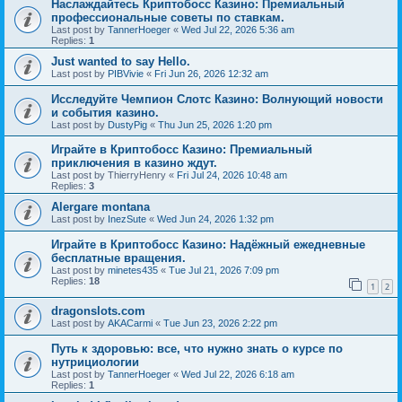
Наслаждайтесь Криптобосс Казино: Премиальный
профессиональные советы по ставкам.
Last post by
TannerHoeger
«
Wed Jul 22, 2026 5:36 am
Replies:
1
Just wanted to say Hello.
Last post by
PIBVivie
«
Fri Jun 26, 2026 12:32 am
Исследуйте Чемпион Слотс Казино: Волнующий новости
и события казино.
Last post by
DustyPig
«
Thu Jun 25, 2026 1:20 pm
Играйте в Криптобосс Казино: Премиальный
приключения в казино ждут.
Last post by
ThierryHenry
«
Fri Jul 24, 2026 10:48 am
Replies:
3
Alergare montana
Last post by
InezSute
«
Wed Jun 24, 2026 1:32 pm
Играйте в Криптобосс Казино: Надёжный ежедневные
бесплатные вращения.
Last post by
minetes435
«
Tue Jul 21, 2026 7:09 pm
Replies:
18
1
2
dragonslots.com
Last post by
AKACarmi
«
Tue Jun 23, 2026 2:22 pm
Путь к здоровью: все, что нужно знать о курсе по
нутрициологии
Last post by
TannerHoeger
«
Wed Jul 22, 2026 6:18 am
Replies:
1