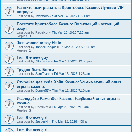
Начните выигрывать в Криптобосс Казино: Лучший VIP-
награды.
Last post by
IrwinWoo
«
Sat Mar 14, 2026 11:21 am
Посетите Криптобосс Казино: Волнующий настоящий
азарт.
Last post by
Radtrikot
«
Thu Apr 23, 2026 7:16 am
Replies:
3
Just wanted to say Hello.
Last post by
TannerHoeger
«
Fri Mar 20, 2026 4:05 am
Replies:
1
I am the new guy
Last post by
AltonSnink
«
Fri Mar 13, 2026 12:58 pm
Трудно быть Богом
Last post by
SamFranc
«
Fri Mar 13, 2026 1:26 am
Откройте для себя Хайп Казино: Ультимативный опыт
игры в казино.
Last post by
Bonnie57
«
Thu Mar 12, 2026 7:18 pm
Исследуйте Раменбет Казино: Надёжный опыт игры в
казино.
Last post by
Radtrikot
«
Thu Apr 23, 2026 7:15 am
Replies:
3
I am the new girl
Last post by
JasperKi
«
Thu Mar 12, 2026 4:50 am
I am the new girl