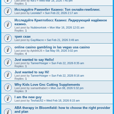
Last post by
ftur3
«
Wed Mar 18, 2026 7:40 pm
Replies:
1
Исследуйте Раменбет Казино: Топ онлайн-гемблинг.
Last post by
LeonidaT
«
Sun Feb 22, 2026 2:17 am
Исследуйте Криптобосс Казино: Лидирующий надёжное
казино.
Last post by
Nubbnorktek
«
Mon Mar 16, 2026 12:01 am
Replies:
1
трип скан
Last post by
GayMacre
«
Sat Feb 21, 2026 3:49 am
online casino gambling in las vegas usa casino
Last post by
Apklink26
«
Sat May 09, 2026 3:02 pm
Replies:
4
Just wanted to say Hello!
Last post by
TannerHoeger
«
Sun Feb 22, 2026 8:35 am
Replies:
1
Just wanted to say Hi!
Last post by
TannerHoeger
«
Sun Feb 22, 2026 8:16 am
Replies:
1
Why Kids Love Gnc Cutting Supplements
Last post by
samanthabert
«
Mon Jun 08, 2026 5:32 pm
Replies:
3
I am the new guy
Last post by
TeshaU52
«
Wed Feb 18, 2026 8:15 am
ABA therapy in Bloomfield: how to choose the right provider
and plan