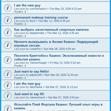
I am the new guy
Last post by
samanthabert
«
Tue May 19, 2026 6:31 pm
Replies:
3
permanent makeup training course
Last post by
ftur3
«
Thu Mar 12, 2026 8:35 pm
Replies:
1
Как выбрать качественный спиртные напитки
Last post by
StephenVek
«
Thu Mar 12, 2026 4:35 am
Replies:
1
Начните выигрывать в Анлим Казино: Лидирующий
игровые сессии.
Last post by
LewisPut
«
Sun Mar 08, 2026 4:04 am
Посетите Криптобосс Казино: Эксклюзивный новости и
события казино.
Last post by
TannerHoeger
«
Fri Mar 13, 2026 5:52 am
Replies:
1
Just want to say Hello!
Last post by
jollylara39
«
Mon Mar 09, 2026 11:44 am
Replies:
1
I am the new guy
Last post by
AltonSnink
«
Sat Mar 07, 2026 11:13 pm
Just want to say Hi!
Last post by
Jamesimack
«
Sat Mar 07, 2026 3:53 pm
Испытайте Плей Фортуна Казино: Лучший опыт игры в
казино.