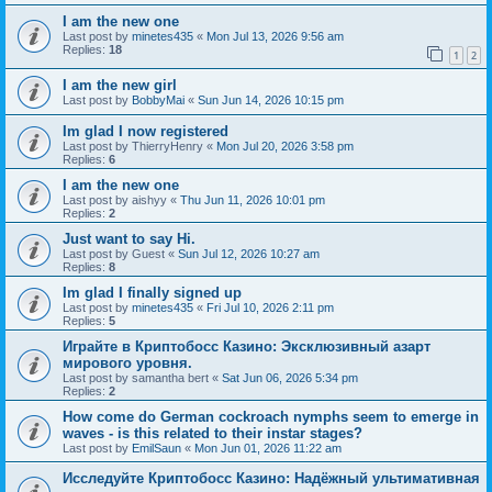
I am the new one
Last post by
minetes435
«
Mon Jul 13, 2026 9:56 am
Replies:
18
1
2
I am the new girl
Last post by
BobbyMai
«
Sun Jun 14, 2026 10:15 pm
Im glad I now registered
Last post by
ThierryHenry
«
Mon Jul 20, 2026 3:58 pm
Replies:
6
I am the new one
Last post by
aishyy
«
Thu Jun 11, 2026 10:01 pm
Replies:
2
Just want to say Hi.
Last post by
Guest
«
Sun Jul 12, 2026 10:27 am
Replies:
8
Im glad I finally signed up
Last post by
minetes435
«
Fri Jul 10, 2026 2:11 pm
Replies:
5
Играйте в Криптобосс Казино: Эксклюзивный азарт
мирового уровня.
Last post by
samantha bert
«
Sat Jun 06, 2026 5:34 pm
Replies:
2
How come do German cockroach nymphs seem to emerge in
waves - is this related to their instar stages?
Last post by
EmilSaun
«
Mon Jun 01, 2026 11:22 am
Исследуйте Криптобосс Казино: Надёжный ультимативная