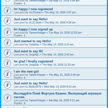
Last post by
TannerHoeger
«
Sat May 23, 2026 5:48 am
Replies:
1
Im happy I now registered
Last post by
ULZColum
«
Thu May 14, 2026 4:57 pm
Just want to say Hello!
Last post by
ULZColum
«
Thu May 14, 2026 9:38 am
Im happy I now signed up
Last post by
TannerHoeger
«
Tue May 19, 2026 12:53 pm
Replies:
1
Just wanted to say Hello!
Last post by
JorjaSac
«
Thu May 14, 2026 3:15 am
Just want to say Hi!
Last post by
JorjaSac
«
Thu May 14, 2026 2:40 am
Im glad I finally registered
Last post by
JorjaSac
«
Thu May 14, 2026 12:33 am
I am the new girl
Last post by
TannerHoeger
«
Thu May 21, 2026 2:40 am
Replies:
1
Just want to say Hello!
Last post by
Bud14A79
«
Wed May 13, 2026 8:01 am
Исследуйте Плей Фортуна Казино: Волнующий игровые
сессии.
Last post by
TannerHoeger
«
Sat May 16, 2026 5:21 am
Replies:
2