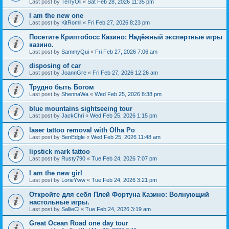
Last post by
TerryOli
«
Sat Feb 28, 2026 11:35 pm
I am the new one
Last post by
KitRomil
«
Fri Feb 27, 2026 8:23 pm
Посетите Криптобосс Казино: Надёжный экспертные игры
казино.
Last post by
SammyQui
«
Fri Feb 27, 2026 7:06 am
disposing of car
Last post by
JoannGre
«
Fri Feb 27, 2026 12:26 am
Трудно быть Богом
Last post by
ShennaWa
«
Wed Feb 25, 2026 8:38 pm
blue mountains sightseeing tour
Last post by
JackChri
«
Wed Feb 25, 2026 1:15 pm
laser tattoo removal with Olha Po
Last post by
BenEdgle
«
Wed Feb 25, 2026 11:48 am
lipstick mark tattoo
Last post by
Rusty790
«
Tue Feb 24, 2026 7:07 pm
I am the new girl
Last post by
LorieYww
«
Tue Feb 24, 2026 3:21 pm
Откройте для себя Плей Фортуна Казино: Волнующий
настольные игры.
Last post by
SallieCl
«
Tue Feb 24, 2026 3:19 am
Great Ocean Road one day tour